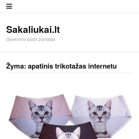
Eiti
Sampl
Sampl
prie
Page
Page
turinio
Sakaliukai.lt
Gyvenimo būdo žurnalas
Žyma:
apatinis trikotažas internetu