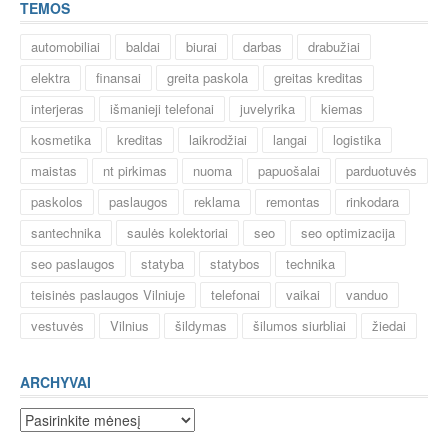
TEMOS
automobiliai
baldai
biurai
darbas
drabužiai
elektra
finansai
greita paskola
greitas kreditas
interjeras
išmanieji telefonai
juvelyrika
kiemas
kosmetika
kreditas
laikrodžiai
langai
logistika
maistas
nt pirkimas
nuoma
papuošalai
parduotuvės
paskolos
paslaugos
reklama
remontas
rinkodara
santechnika
saulės kolektoriai
seo
seo optimizacija
seo paslaugos
statyba
statybos
technika
teisinės paslaugos Vilniuje
telefonai
vaikai
vanduo
vestuvės
Vilnius
šildymas
šilumos siurbliai
žiedai
ARCHYVAI
Archyvai