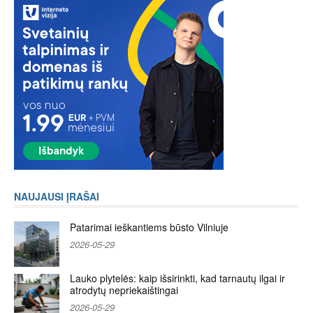
NAUJAUSI ĮRAŠAI
Patarimai ieškantiems būsto Vilniuje
2026-05-29
Lauko plytelės: kaip išsirinkti, kad tarnautų ilgai ir
atrodytų nepriekaištingai
2026-05-29