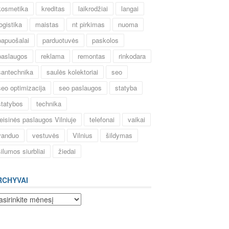
kosmetika
kreditas
laikrodžiai
langai
logistika
maistas
nt pirkimas
nuoma
papuošalai
parduotuvės
paskolos
paslaugos
reklama
remontas
rinkodara
santechnika
saulės kolektoriai
seo
seo optimizacija
seo paslaugos
statyba
statybos
technika
teisinės paslaugos Vilniuje
telefonai
vaikai
vanduo
vestuvės
Vilnius
šildymas
šilumos siurbliai
žiedai
RCHYVAI
chyvai