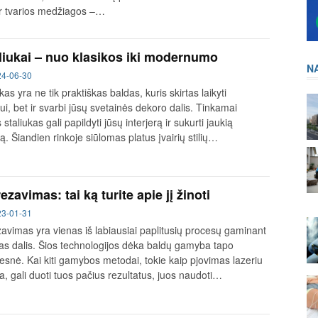
ar tvarios medžiagos –…
liukai – nuo klasikos iki modernumo
N
24-06-30
kas yra ne tik praktiškas baldas, kuris skirtas laikyti
iui, bet ir svarbi jūsų svetainės dekoro dalis. Tinkamai
 staliukas gali papildyti jūsų interjerą ir sukurti jaukią
. Šiandien rinkoje siūlomas platus įvairių stilių…
zavimas: tai ką turite apie jį žinoti
23-01-31
avimas yra vienas iš labiausiai paplitusių procesų gaminant
as dalis. Šios technologijos dėka baldų gamyba tapo
esnė. Kai kiti gamybos metodai, tokie kaip pjovimas lazeriu
a, gali duoti tuos pačius rezultatus, juos naudoti…