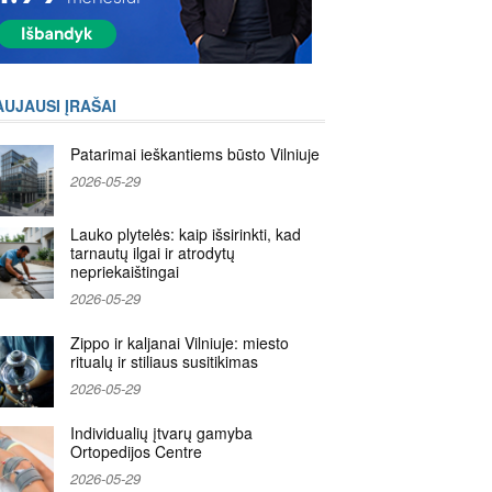
AUJAUSI ĮRAŠAI
Patarimai ieškantiems būsto Vilniuje
2026-05-29
Lauko plytelės: kaip išsirinkti, kad
tarnautų ilgai ir atrodytų
nepriekaištingai
2026-05-29
Zippo ir kaljanai Vilniuje: miesto
ritualų ir stiliaus susitikimas
2026-05-29
Individualių įtvarų gamyba
Ortopedijos Centre
2026-05-29