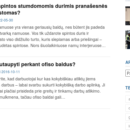
spintos stumdomomis durimis pranašesnės
rstomas?
22-05-30
amuose yra vienas geriausių baldų, nes būtent jis padeda
 tvarką namuose. Vos tik uždarote spintos duris ir
o viso didžiulio turto, kuris slepiamas arba priešingai –
sudėtas spintose. Nors šiuolaikiniuose namų interjeruose…
A
utaupyti perkant ofiso baldus?
i
2016-10-11
Ar
ite, kad darbuotojai kur kas kokybiškiau atliktų jiems
s darbus – labai svarbu sukurti kokybišką darbo aplinką. Ji
T
bai plačiai prisideda prie greitų ir tinkamų darbų atlikimo.
mulkmena, tačiau ofiso baldai gali…