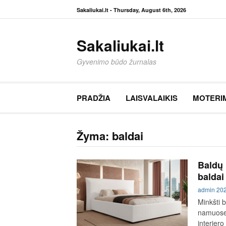
Eiti
Sakaliukai.lt -
Thursday, August 6th, 2026
prie
turinio
Sakaliukai.lt
Gyvenimo būdo žurnalas
PRADŽIA
LAISVALAIKIS
MOTERI
Žyma:
baldai
Baldų 
baldai
admin
20
Minkšti b
namuose.
interjero