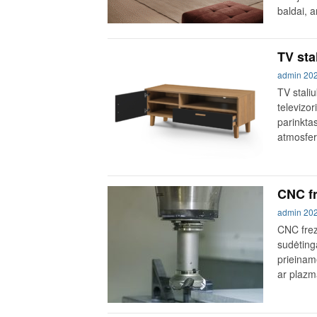
baldai, 
TV sta
admin
20
TV staliu
televizor
parinktas
atmosferą
CNC fre
admin
20
CNC frez
sudėting
prieinam
ar plazm