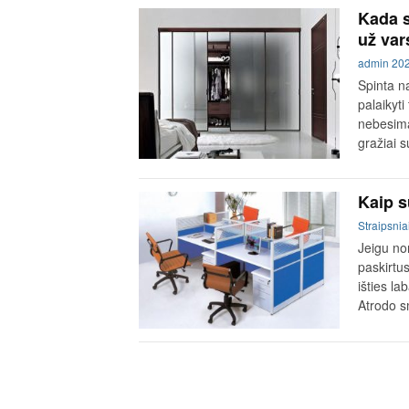
Kada 
už va
admin
20
Spinta n
palaikyti
nebesimat
gražiai 
Kaip s
Straipsnia
Jeigu nor
paskirtu
išties la
Atrodo s