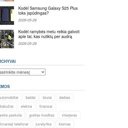
Kodėl Samsung Galaxy S25 Plus
toks įspūdingas?
2026-05-29
Kodėl ramybės metu reikia galvoti
apie tai, kas nutiktų per audrą
2026-05-29
RCHYVAI
chyvai
EMOS
automobiliai
baldai
biurai
darbas
drabužiai
elektra
finansai
greita paskola
greitas kreditas
interjeras
išmanieji telefonai
juvelyrika
kiemas