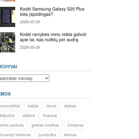
Kodėl Samsung Galaxy S25 Plus
toks įspūdingas?
2026-05-29
Kodėl ramybės metu reikia galvoti
apie tai, kas nutiktų per audrą
2026-05-29
RCHYVAI
chyvai
EMOS
automobiliai
baldai
biurai
darbas
drabužiai
elektra
finansai
greita paskola
greitas kreditas
interjeras
išmanieji telefonai
juvelyrika
kiemas