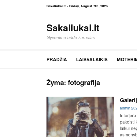
Eiti
Sakaliukai.lt -
Friday, August 7th, 2026
prie
turinio
Sakaliukai.lt
Gyvenimo būdo žurnalas
PRADŽIA
LAISVALAIKIS
MOTERI
Žyma:
fotografija
Galeri
admin
20
Interjero
pakeisti 
laikui ne
asmenybę