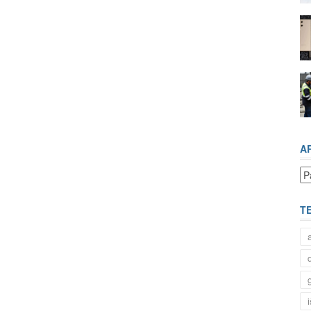
A
Ar
T