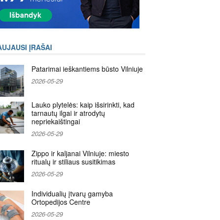
AUJAUSI ĮRAŠAI
Patarimai ieškantiems būsto Vilniuje
2026-05-29
Lauko plytelės: kaip išsirinkti, kad
tarnautų ilgai ir atrodytų
nepriekaištingai
2026-05-29
Zippo ir kaljanai Vilniuje: miesto
ritualų ir stiliaus susitikimas
2026-05-29
Individualių įtvarų gamyba
Ortopedijos Centre
2026-05-29