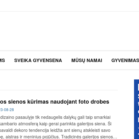
MS
SVEIKA GYVENSENA
MŪSŲ NAMAI
GYVENIMA
jos sienos kūrimas naudojant foto drobes
23-08-28
 dizaino pasaulyje tik nedaugelis dalykų gali taip smarkiai
kambario atmosferą kaip gerai parinkta galerijos siena. Ši
pavaldi dekoro tendencija leidžia ant sienų atskleisti savo
, aistras ir meninius pojūčius. Tradicinės galerijos sienos…