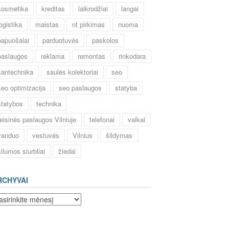
kosmetika
kreditas
laikrodžiai
langai
logistika
maistas
nt pirkimas
nuoma
papuošalai
parduotuvės
paskolos
paslaugos
reklama
remontas
rinkodara
santechnika
saulės kolektoriai
seo
seo optimizacija
seo paslaugos
statyba
statybos
technika
teisinės paslaugos Vilniuje
telefonai
vaikai
vanduo
vestuvės
Vilnius
šildymas
šilumos siurbliai
žiedai
RCHYVAI
chyvai