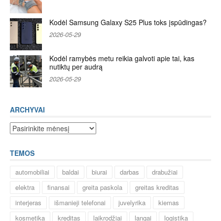
Kodėl Samsung Galaxy S25 Plus toks įspūdingas?
2026-05-29
Kodėl ramybės metu reikia galvoti apie tai, kas
nutiktų per audrą
2026-05-29
ARCHYVAI
Archyvai
TEMOS
automobiliai
baldai
biurai
darbas
drabužiai
elektra
finansai
greita paskola
greitas kreditas
interjeras
išmanieji telefonai
juvelyrika
kiemas
kosmetika
kreditas
laikrodžiai
langai
logistika