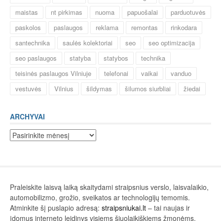
maistas
nt pirkimas
nuoma
papuošalai
parduotuvės
paskolos
paslaugos
reklama
remontas
rinkodara
santechnika
saulės kolektoriai
seo
seo optimizacija
seo paslaugos
statyba
statybos
technika
teisinės paslaugos Vilniuje
telefonai
vaikai
vanduo
vestuvės
Vilnius
šildymas
šilumos siurbliai
žiedai
ARCHYVAI
Archyvai
Praleiskite laisvą laiką skaitydami straipsnius verslo, laisvalaikio,
automobilizmo, grožio, sveikatos ar technologijų temomis.
Atminkite šį puslapio adresą:
straipsniukai.lt
– tai naujas ir
įdomus interneto leidinys visiems šiuolaikiškiems žmonėms.