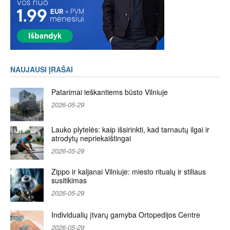
NAUJAUSI ĮRAŠAI
Patarimai ieškantiems būsto Vilniuje
2026-05-29
Lauko plytelės: kaip išsirinkti, kad tarnautų ilgai ir
atrodytų nepriekaištingai
2026-05-29
Zippo ir kaljanai Vilniuje: miesto ritualų ir stiliaus
susitikimas
2026-05-29
Individualių įtvarų gamyba Ortopedijos Centre
2026-05-29