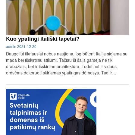
Kuo ypatingi itališki tapetai?
admin
2021-12-20
Daugeliui tikriausiai nebus naujiena, jog būtent Italija siejama su
mada bei išskirtiniu stiliumi. Tačiau ši šalis garsėja ne tik
drabužiais, bet ir išskirtine architektūra. Todėl net ir vidaus
erdvėms dekoruoti skiriamas ypatingas dėmesys. Tad ir…