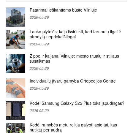
Patarimai ieškantiems būsto Vilniuje
2026-05-29
Lauko plytelės: kaip išsirinkti, kad tarnautų ilgai ir
atrodytų nepriekaištingai
2026-05-29
Zippo ir kaljanai Vilniuje: miesto ritualų ir stiliaus
susitikimas
2026-05-29
Individualių įtvarų gamyba Ortopedijos Centre
2026-05-29
Kodėl Samsung Galaxy S25 Plus toks įspūdingas?
2026-05-29
Kodėl ramybės metu reikia galvoti apie tai, kas
nutiktų per audrą