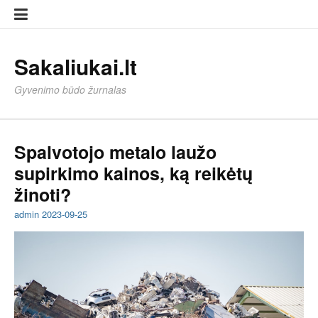
Eiti
Sampl
Sampl
prie
Page
Page
turinio
Sakaliukai.lt
Gyvenimo būdo žurnalas
Spalvotojo metalo laužo
supirkimo kainos, ką reikėtų
žinoti?
admin
2023-09-25