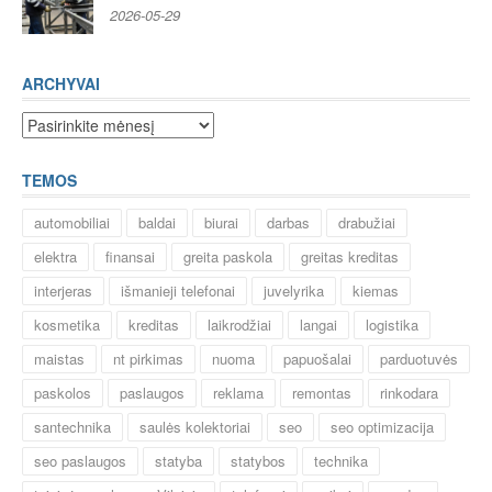
2026-05-29
ARCHYVAI
Archyvai
TEMOS
automobiliai
baldai
biurai
darbas
drabužiai
elektra
finansai
greita paskola
greitas kreditas
interjeras
išmanieji telefonai
juvelyrika
kiemas
kosmetika
kreditas
laikrodžiai
langai
logistika
maistas
nt pirkimas
nuoma
papuošalai
parduotuvės
paskolos
paslaugos
reklama
remontas
rinkodara
santechnika
saulės kolektoriai
seo
seo optimizacija
seo paslaugos
statyba
statybos
technika