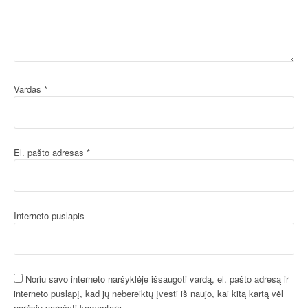
Vardas
*
El. pašto adresas
*
Interneto puslapis
Noriu savo interneto naršyklėje išsaugoti vardą, el. pašto adresą ir
interneto puslapį, kad jų nebereiktų įvesti iš naujo, kai kitą kartą vėl
norėsiu parašyti komentarą.