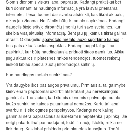
Šiomis dienomis viskas labai paprasta. Kadangi praktiškai bet
kuri dominanti ar naudinga informacija yra laisvai prieinama
internete. Tiesa, tuomet dar svarbu atsirinkti, kas tikrai aktualu,
o kas jau žinoma. Ne išimtis būtų ir metalo supirkimas. Kadangi
daugelis šioje srityje dirbančių įmonių turi savo svetaines, kur
skelbia visą aktualią informaciją. Bent jau jų įkainius tikrai galima
atrasti. O daugeliui
spalvotojo metalo laužo supirkimo kainos
ir
bus pats aktualiausias aspektas. Kadangi pagal tai galima
pasirinkti, kur būtų naudingiausia priduoti šiuos gaminius. Aišku,
jeigu aktualios ir platesnės rinkos tendencijos, tuomet reikėtų
ieškoti labiau specializuotų informacijos šaltinių.
Kuo naudingas metalo supirkimas?
Yra daugybė šios paslaugos privalumų. Pirmiausia, tai galimybė
kiekvienam papildomai uždirbti atsikratant jau nereikalingais
gaminiais. Tuo labiau, kad šiomis dienomis spalvotojo metalo
laužo supirkimo kainos pakankamai nemažos. Kartu tai labai
svarbu ir iš ekologinės perspektyvos. Kadangi nereikalingi
gaminiai nėra paprasčiausiai išmetami ir nepatenka į aplinką. Jie
netgi pakartotinai panaudojami, todėl ir naujų išteklių reikia ne
tiek daug. Kas labai prisideda prie planetos tausojimo. Todėl