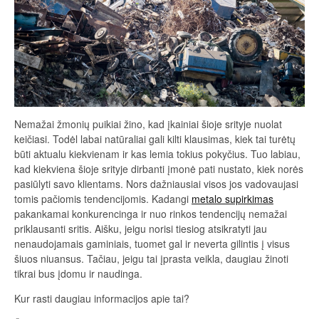
Nemažai žmonių puikiai žino, kad įkainiai šioje srityje nuolat
keičiasi. Todėl labai natūraliai gali kilti klausimas, kiek tai turėtų
būti aktualu kiekvienam ir kas lemia tokius pokyčius. Tuo labiau,
kad kiekviena šioje srityje dirbanti įmonė pati nustato, kiek norės
pasiūlyti savo klientams. Nors dažniausiai visos jos vadovaujasi
tomis pačiomis tendencijomis. Kadangi
metalo supirkimas
pakankamai konkurencinga ir nuo rinkos tendencijų nemažai
priklausanti sritis. Aišku, jeigu norisi tiesiog atsikratyti jau
nenaudojamais gaminiais, tuomet gal ir neverta gilintis į visus
šiuos niuansus. Tačiau, jeigu tai įprasta veikla, daugiau žinoti
tikrai bus įdomu ir naudinga.
Kur rasti daugiau informacijos apie tai?