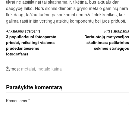
tikrai ne atsitiktinai tai skatinama ir, tikėtina, bus aktualu dar
daugybę laiko. Nors šiomis dienomis gryno metalo gaminių nėra
tiek daug, tačiau turime pakankamai nemažai elektronikos, kur
galima rasti ir itin vertingų atskirų komponentų bei juos priduoti.
Skaityti
Ankstesnis straipsnis
Kitas straipsnis
3 populiariausi fotoaparato
Darbuotojų motyvacijos
toliau
priedai, reikalingi visiems
skatinimas: patikrintos
pradedantiesiems
sėkmės strategijos
fotografams
Žymos:
metalai
,
metalo kaina
Parašykite komentarą
Komentaras
*