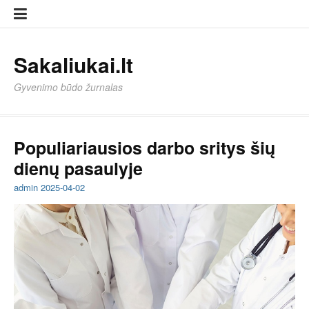
Eiti
Sampl
Sampl
prie
Page
Page
turinio
Sakaliukai.lt
Gyvenimo būdo žurnalas
Populiariausios darbo sritys šių
dienų pasaulyje
admin
2025-04-02