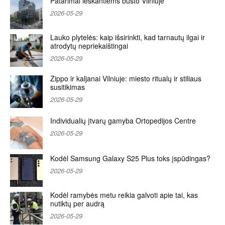
Patarimai ieškantiems būsto Vilniuje
2026-05-29
Lauko plytelės: kaip išsirinkti, kad tarnautų ilgai ir
atrodytų nepriekaištingai
2026-05-29
Zippo ir kaljanai Vilniuje: miesto ritualų ir stiliaus
susitikimas
2026-05-29
Individualių įtvarų gamyba Ortopedijos Centre
2026-05-29
Kodėl Samsung Galaxy S25 Plus toks įspūdingas?
2026-05-29
Kodėl ramybės metu reikia galvoti apie tai, kas
nutiktų per audrą
2026-05-29