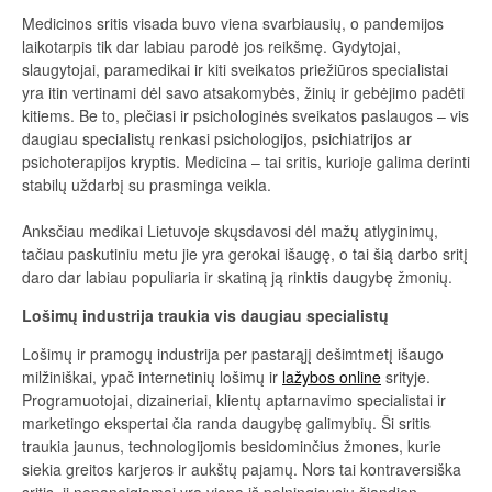
Medicinos sritis visada buvo viena svarbiausių, o pandemijos
laikotarpis tik dar labiau parodė jos reikšmę. Gydytojai,
slaugytojai, paramedikai ir kiti sveikatos priežiūros specialistai
yra itin vertinami dėl savo atsakomybės, žinių ir gebėjimo padėti
kitiems. Be to, plečiasi ir psichologinės sveikatos paslaugos – vis
daugiau specialistų renkasi psichologijos, psichiatrijos ar
psichoterapijos kryptis. Medicina – tai sritis, kurioje galima derinti
stabilų uždarbį su prasminga veikla.
Anksčiau medikai Lietuvoje skųsdavosi dėl mažų atlyginimų,
tačiau paskutiniu metu jie yra gerokai išaugę, o tai šią darbo sritį
daro dar labiau populiaria ir skatiną ją rinktis daugybę žmonių.
Lošimų industrija traukia vis daugiau specialistų
Lošimų ir pramogų industrija per pastarąjį dešimtmetį išaugo
milžiniškai, ypač internetinių lošimų ir
lažybos online
srityje.
Programuotojai, dizaineriai, klientų aptarnavimo specialistai ir
marketingo ekspertai čia randa daugybę galimybių. Ši sritis
traukia jaunus, technologijomis besidominčius žmones, kurie
siekia greitos karjeros ir aukštų pajamų. Nors tai kontraversiška
sritis, ji nepaneigiamai yra viena iš pelningiausių šiandien.