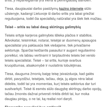
Tiesa, daugiausiai darbo pasiūlymų
kazino internete
siūlo
užsienyje, kadangi Lietuvoje ši darbo sritis yra labai griežtai
reguliuojama, todėl čia specialistų natūraliai yra šiek tiek mažiau.
Teisė – sritis su labai daug skirtingų galimybių
Teisės srityje karjeros galimybės išlieka plačios ir stabilios.
Advokatai, teisininkai, notarai, teisėjai ar duomenų apsaugos
specialistai yra paklausūs tiek viešajame, tiek privačiame
sektoriuje. Sparčiai keičiantis pasauliui ir augant reguliavimo
poreikiui, vis labiau vertinami ir tarptautinės teisės bei verslo
teisės specialistai. Teisė – tai sritis, kurioje svarbus
kruopštumas, atsakomybė ir nuolatinis tobulėjimas.
Tiesa, dauguma žmonių baigę teisę įsivaizduoja, kad galės
dirbti, pavyzdžiui, teisėjais, tačiau, deja, jų algos nėra labai
didelės, todėl tai yra momentas, kurį teisės sektorius dar turi
susitvarkyti. Teisė iš esmės siūlo daugybę skirtingų darbo opcijų,
tačiau žmonės dažnai priversti rinktis dirbti tai, kur moka
daugiau pinigų, o ne tai, ką realiai nori daryti.
Ekonomika populiari bus amžinai?