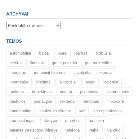
ARCHYVAI
Archyvai
TEMOS
automobiliai
baldai
biurai
darbas
drabužiai
elektra
finansai
greita paskola
greitas kreditas
interjeras
išmanieji telefonai
juvelyrika
kiemas
kosmetika
kreditas
laikrodžiai
langai
logistika
maistas
nt pirkimas
nuoma
papuošalai
parduotuvės
paskolos
paslaugos
reklama
remontas
rinkodara
santechnika
saulės kolektoriai
seo
seo optimizacija
seo paslaugos
statyba
statybos
technika
teisinės paslaugos Vilniuje
telefonai
vaikai
vanduo