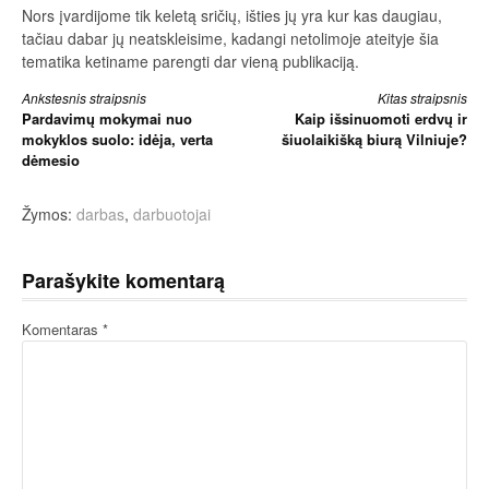
Nors įvardijome tik keletą sričių, išties jų yra kur kas daugiau,
tačiau dabar jų neatskleisime, kadangi netolimoje ateityje šia
tematika ketiname parengti dar vieną publikaciją.
Skaityti
Ankstesnis straipsnis
Kitas straipsnis
Pardavimų mokymai nuo
Kaip išsinuomoti erdvų ir
toliau
mokyklos suolo: idėja, verta
šiuolaikišką biurą Vilniuje?
dėmesio
Žymos:
darbas
,
darbuotojai
Parašykite komentarą
Komentaras
*