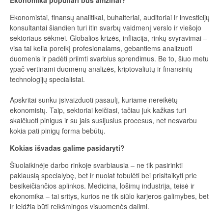
Ekonomistai, finansų analitikai, buhalteriai, auditoriai ir investicijų
konsultantai šiandien turi itin svarbų vaidmenį verslo ir viešojo
sektoriaus sėkmei. Globalios krizės, infliacija, rinkų svyravimai –
visa tai kelia poreikį profesionalams, gebantiems analizuoti
duomenis ir padėti priimti svarbius sprendimus. Be to, šiuo metu
ypač vertinami duomenų analizės, kriptovaliutų ir finansinių
technologijų specialistai.
Apskritai sunku įsivaizduoti pasaulį, kuriame nereikėtų
ekonomistų. Taip, sektoriai keičiasi, tačiau juk kažkas turi
skaičiuoti pinigus ir su jais susijusius procesus, net nesvarbu
kokia pati pinigų forma bebūtų.
Kokias išvadas galime pasidaryti?
Šiuolaikinėje darbo rinkoje svarbiausia – ne tik pasirinkti
paklausią specialybę, bet ir nuolat tobulėti bei prisitaikyti prie
besikeičiančios aplinkos. Medicina, lošimų industrija, teisė ir
ekonomika – tai sritys, kurios ne tik siūlo karjeros galimybes, bet
ir leidžia būti reikšmingos visuomenės dalimi.