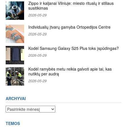
Zippo ir kaljanai Vilniuje: miesto ritualų ir stiliaus
susitikimas
2026-05-29
Individualių įtvarų gamyba Ortopedijos Centre
2026-05-29
Kodėl Samsung Galaxy S25 Plus toks įspūdingas?
2026-05-29
Kodėl ramybės metu reikia galvoti apie tai, kas
nutiktų per audrą
2026-05-29
ARCHYVAI
Archyvai
TEMOS