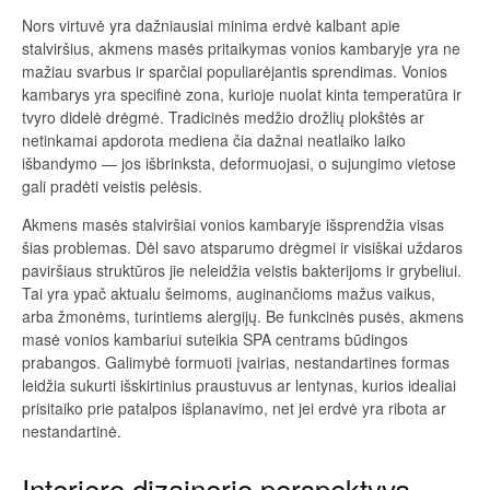
Nors virtuvė yra dažniausiai minima erdvė kalbant apie
stalviršius, akmens masės pritaikymas vonios kambaryje yra ne
mažiau svarbus ir sparčiai populiarėjantis sprendimas. Vonios
kambarys yra specifinė zona, kurioje nuolat kinta temperatūra ir
tvyro didelė drėgmė. Tradicinės medžio drožlių plokštės ar
netinkamai apdorota mediena čia dažnai neatlaiko laiko
išbandymo — jos išbrinksta, deformuojasi, o sujungimo vietose
gali pradėti veistis pelėsis.
Akmens masės stalviršiai vonios kambaryje išsprendžia visas
šias problemas. Dėl savo atsparumo drėgmei ir visiškai uždaros
paviršiaus struktūros jie neleidžia veistis bakterijoms ir grybeliui.
Tai yra ypač aktualu šeimoms, auginančioms mažus vaikus,
arba žmonėms, turintiems alergijų. Be funkcinės pusės, akmens
masė vonios kambariui suteikia SPA centrams būdingos
prabangos. Galimybė formuoti įvairias, nestandartines formas
leidžia sukurti išskirtinius praustuvus ar lentynas, kurios idealiai
prisitaiko prie patalpos išplanavimo, net jei erdvė yra ribota ar
nestandartinė.
Interjero dizainerio perspektyva