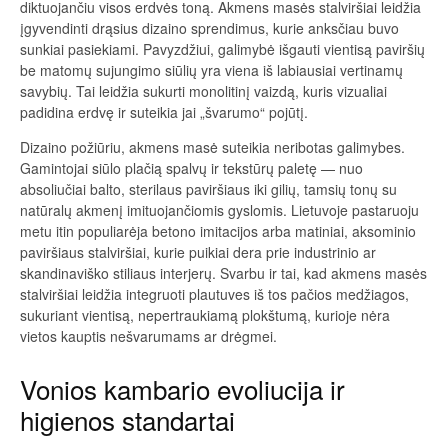
diktuojančiu visos erdvės toną. Akmens masės stalviršiai leidžia
įgyvendinti drąsius dizaino sprendimus, kurie anksčiau buvo
sunkiai pasiekiami. Pavyzdžiui, galimybė išgauti vientisą paviršių
be matomų sujungimo siūlių yra viena iš labiausiai vertinamų
savybių. Tai leidžia sukurti monolitinį vaizdą, kuris vizualiai
padidina erdvę ir suteikia jai „švarumo“ pojūtį.
Dizaino požiūriu, akmens masė suteikia neribotas galimybes.
Gamintojai siūlo plačią spalvų ir tekstūrų paletę — nuo
absoliučiai balto, sterilaus paviršiaus iki gilių, tamsių tonų su
natūralų akmenį imituojančiomis gyslomis. Lietuvoje pastaruoju
metu itin populiarėja betono imitacijos arba matiniai, aksominio
paviršiaus stalviršiai, kurie puikiai dera prie industrinio ar
skandinaviško stiliaus interjerų. Svarbu ir tai, kad akmens masės
stalviršiai leidžia integruoti plautuves iš tos pačios medžiagos,
sukuriant vientisą, nepertraukiamą plokštumą, kurioje nėra
vietos kauptis nešvarumams ar drėgmei.
Vonios kambario evoliucija ir
higienos standartai