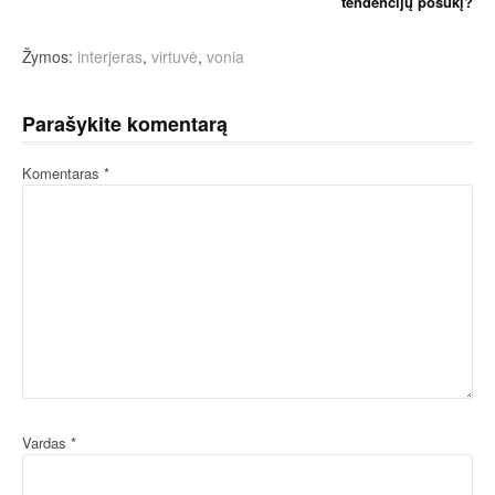
tendencijų posūkį?
Žymos:
interjeras
,
virtuvė
,
vonia
Parašykite komentarą
Komentaras
*
Vardas
*