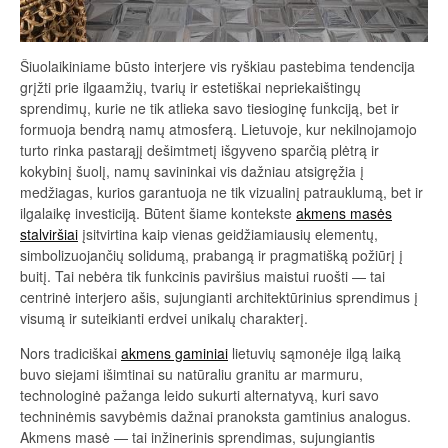
Šiuolaikiniame būsto interjere vis ryškiau pastebima tendencija
grįžti prie ilgaamžių, tvarių ir estetiškai nepriekaištingų
sprendimų, kurie ne tik atlieka savo tiesioginę funkciją, bet ir
formuoja bendrą namų atmosferą. Lietuvoje, kur nekilnojamojo
turto rinka pastarąjį dešimtmetį išgyveno sparčią plėtrą ir
kokybinį šuolį, namų savininkai vis dažniau atsigręžia į
medžiagas, kurios garantuoja ne tik vizualinį patrauklumą, bet ir
ilgalaikę investiciją. Būtent šiame kontekste
akmens masės
stalviršiai
įsitvirtina kaip vienas geidžiamiausių elementų,
simbolizuojančių solidumą, prabangą ir pragmatišką požiūrį į
buitį. Tai nebėra tik funkcinis paviršius maistui ruošti — tai
centrinė interjero ašis, sujungianti architektūrinius sprendimus į
visumą ir suteikianti erdvei unikalų charakterį.
Nors tradiciškai
akmens gaminiai
lietuvių sąmonėje ilgą laiką
buvo siejami išimtinai su natūraliu granitu ar marmuru,
technologinė pažanga leido sukurti alternatyvą, kuri savo
techninėmis savybėmis dažnai pranoksta gamtinius analogus.
Akmens masė — tai inžinerinis sprendimas, sujungiantis