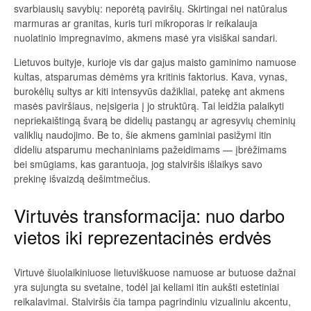
svarbiausių savybių: neporėtą paviršių. Skirtingai nei natūralus
marmuras ar granitas, kuris turi mikroporas ir reikalauja
nuolatinio impregnavimo, akmens masė yra visiškai sandari.
Lietuvos buityje, kurioje vis dar gajus maisto gaminimo namuose
kultas, atsparumas dėmėms yra kritinis faktorius. Kava, vynas,
burokėlių sultys ar kiti intensyvūs dažikliai, patekę ant akmens
masės paviršiaus, neįsigeria į jo struktūrą. Tai leidžia palaikyti
nepriekaištingą švarą be didelių pastangų ar agresyvių cheminių
valiklių naudojimo. Be to, šie akmens gaminiai pasižymi itin
dideliu atsparumu mechaniniams pažeidimams — įbrėžimams
bei smūgiams, kas garantuoja, jog stalviršis išlaikys savo
prekinę išvaizdą dešimtmečius.
Virtuvės transformacija: nuo darbo
vietos iki reprezentacinės erdvės
Virtuvė šiuolaikiniuose lietuviškuose namuose ar butuose dažnai
yra sujungta su svetaine, todėl jai keliami itin aukšti estetiniai
reikalavimai. Stalviršis čia tampa pagrindiniu vizualiniu akcentu,