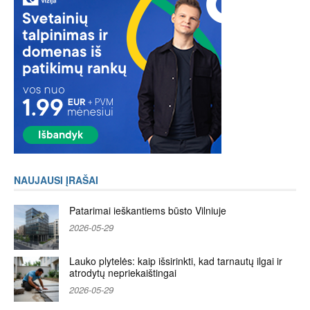
NAUJAUSI ĮRAŠAI
Patarimai ieškantiems būsto Vilniuje
2026-05-29
Lauko plytelės: kaip išsirinkti, kad tarnautų ilgai ir
atrodytų nepriekaištingai
2026-05-29