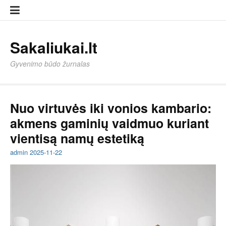
Eiti
Sampl
Sampl
prie
Page
Page
turinio
Sakaliukai.lt
Gyvenimo būdo žurnalas
Nuo virtuvės iki vonios kambario:
akmens gaminių vaidmuo kuriant
vientisą namų estetiką
admin
2025-11-22