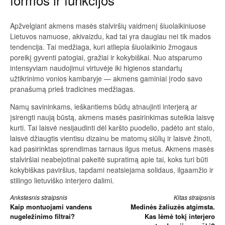
Apžvelgiant akmens masės stalviršių vaidmenį šiuolaikiniuose
Lietuvos namuose, akivaizdu, kad tai yra daugiau nei tik mados
tendencija. Tai medžiaga, kuri atliepia šiuolaikinio žmogaus
poreikį gyventi patogiai, gražiai ir kokybiškai. Nuo atsparumo
intensyviam naudojimui virtuvėje iki higienos standartų
užtikrinimo vonios kambaryje — akmens gaminiai įrodo savo
pranašumą prieš tradicines medžiagas.
Namų savininkams, ieškantiems būdų atnaujinti interjerą ar
įsirengti naują būstą, akmens masės pasirinkimas suteikia laisvę
kurti. Tai laisvė nesijaudinti dėl karšto puodelio, padėto ant stalo,
laisvė džiaugtis vientisu dizainu be matomų siūlių ir laisvė žinoti,
kad pasirinktas sprendimas tarnaus ilgus metus. Akmens masės
stalviršiai neabejotinai pakeitė supratimą apie tai, koks turi būti
kokybiškas paviršius, tapdami neatsiejama solidaus, ilgaamžio ir
stilingo lietuviško interjero dalimi.
Skaityti
Ankstesnis straipsnis
Kitas straipsnis
Kaip montuojami vandens
Medinės žaliuzės atgimsta.
toliau
nugeležinimo filtrai?
Kas lėmė tokį interjero