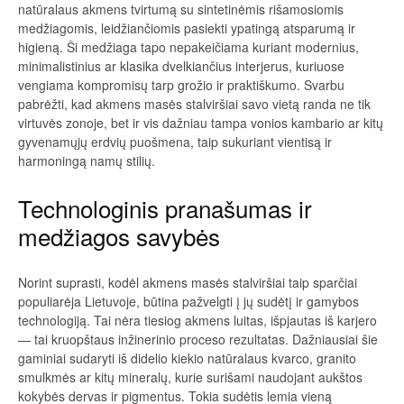
natūralaus akmens tvirtumą su sintetinėmis rišamosiomis
medžiagomis, leidžiančiomis pasiekti ypatingą atsparumą ir
higieną. Ši medžiaga tapo nepakeičiama kuriant modernius,
minimalistinius ar klasika dvelkiančius interjerus, kuriuose
vengiama kompromisų tarp grožio ir praktiškumo. Svarbu
pabrėžti, kad akmens masės stalviršiai savo vietą randa ne tik
virtuvės zonoje, bet ir vis dažniau tampa vonios kambario ar kitų
gyvenamųjų erdvių puošmena, taip sukuriant vientisą ir
harmoningą namų stilių.
Technologinis pranašumas ir
medžiagos savybės
Norint suprasti, kodėl akmens masės stalviršiai taip sparčiai
populiarėja Lietuvoje, būtina pažvelgti į jų sudėtį ir gamybos
technologiją. Tai nėra tiesiog akmens luitas, išpjautas iš karjero
— tai kruopštaus inžinerinio proceso rezultatas. Dažniausiai šie
gaminiai sudaryti iš didelio kiekio natūralaus kvarco, granito
smulkmės ar kitų mineralų, kurie surišami naudojant aukštos
kokybės dervas ir pigmentus. Tokia sudėtis lemia vieną