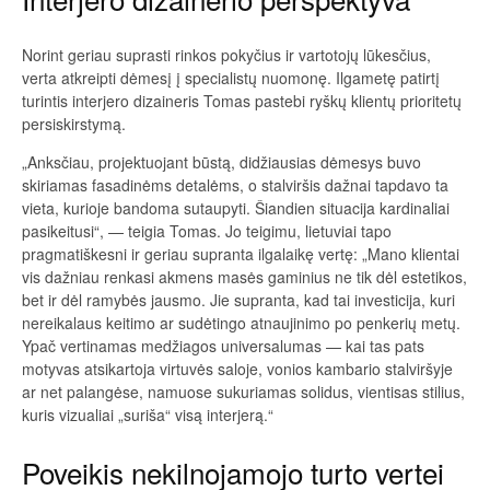
Norint geriau suprasti rinkos pokyčius ir vartotojų lūkesčius,
verta atkreipti dėmesį į specialistų nuomonę. Ilgametę patirtį
turintis interjero dizaineris Tomas pastebi ryškų klientų prioritetų
persiskirstymą.
„Anksčiau, projektuojant būstą, didžiausias dėmesys buvo
skiriamas fasadinėms detalėms, o stalviršis dažnai tapdavo ta
vieta, kurioje bandoma sutaupyti. Šiandien situacija kardinaliai
pasikeitusi“, — teigia Tomas. Jo teigimu, lietuviai tapo
pragmatiškesni ir geriau supranta ilgalaikę vertę: „Mano klientai
vis dažniau renkasi akmens masės gaminius ne tik dėl estetikos,
bet ir dėl ramybės jausmo. Jie supranta, kad tai investicija, kuri
nereikalaus keitimo ar sudėtingo atnaujinimo po penkerių metų.
Ypač vertinamas medžiagos universalumas — kai tas pats
motyvas atsikartoja virtuvės saloje, vonios kambario stalviršyje
ar net palangėse, namuose sukuriamas solidus, vientisas stilius,
kuris vizualiai „suriša“ visą interjerą.“
Poveikis nekilnojamojo turto vertei