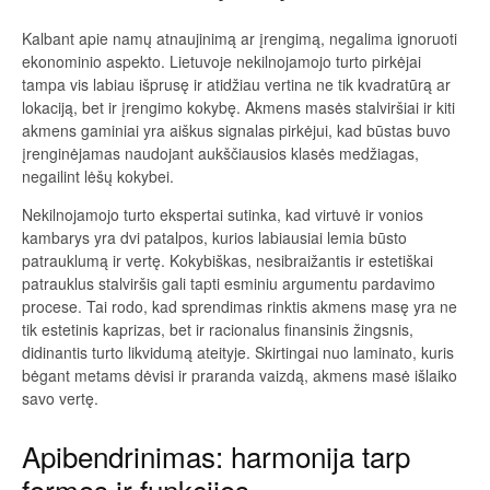
Kalbant apie namų atnaujinimą ar įrengimą, negalima ignoruoti
ekonominio aspekto. Lietuvoje nekilnojamojo turto pirkėjai
tampa vis labiau išprusę ir atidžiau vertina ne tik kvadratūrą ar
lokaciją, bet ir įrengimo kokybę. Akmens masės stalviršiai ir kiti
akmens gaminiai yra aiškus signalas pirkėjui, kad būstas buvo
įrenginėjamas naudojant aukščiausios klasės medžiagas,
negailint lėšų kokybei.
Nekilnojamojo turto ekspertai sutinka, kad virtuvė ir vonios
kambarys yra dvi patalpos, kurios labiausiai lemia būsto
patrauklumą ir vertę. Kokybiškas, nesibraižantis ir estetiškai
patrauklus stalviršis gali tapti esminiu argumentu pardavimo
procese. Tai rodo, kad sprendimas rinktis akmens masę yra ne
tik estetinis kaprizas, bet ir racionalus finansinis žingsnis,
didinantis turto likvidumą ateityje. Skirtingai nuo laminato, kuris
bėgant metams dėvisi ir praranda vaizdą, akmens masė išlaiko
savo vertę.
Apibendrinimas: harmonija tarp
formos ir funkcijos