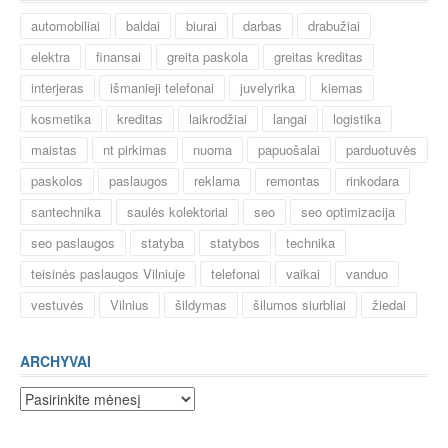
automobiliai
baldai
biurai
darbas
drabužiai
elektra
finansai
greita paskola
greitas kreditas
interjeras
išmanieji telefonai
juvelyrika
kiemas
kosmetika
kreditas
laikrodžiai
langai
logistika
maistas
nt pirkimas
nuoma
papuošalai
parduotuvės
paskolos
paslaugos
reklama
remontas
rinkodara
santechnika
saulės kolektoriai
seo
seo optimizacija
seo paslaugos
statyba
statybos
technika
teisinės paslaugos Vilniuje
telefonai
vaikai
vanduo
vestuvės
Vilnius
šildymas
šilumos siurbliai
žiedai
ARCHYVAI
Archyvai