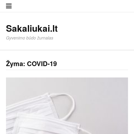
Eiti
Sampl
Sampl
prie
Page
Page
turinio
Sakaliukai.lt
Gyvenimo būdo žurnalas
Žyma:
COVID-19