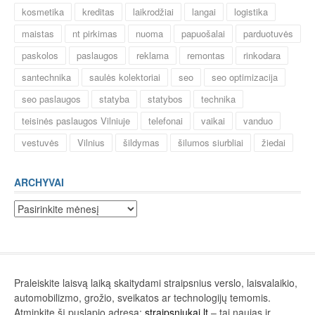
kosmetika
kreditas
laikrodžiai
langai
logistika
maistas
nt pirkimas
nuoma
papuošalai
parduotuvės
paskolos
paslaugos
reklama
remontas
rinkodara
santechnika
saulės kolektoriai
seo
seo optimizacija
seo paslaugos
statyba
statybos
technika
teisinės paslaugos Vilniuje
telefonai
vaikai
vanduo
vestuvės
Vilnius
šildymas
šilumos siurbliai
žiedai
ARCHYVAI
Archyvai
Praleiskite laisvą laiką skaitydami straipsnius verslo, laisvalaikio,
automobilizmo, grožio, sveikatos ar technologijų temomis.
Atminkite šį puslapio adresą:
straipsniukai.lt
– tai naujas ir