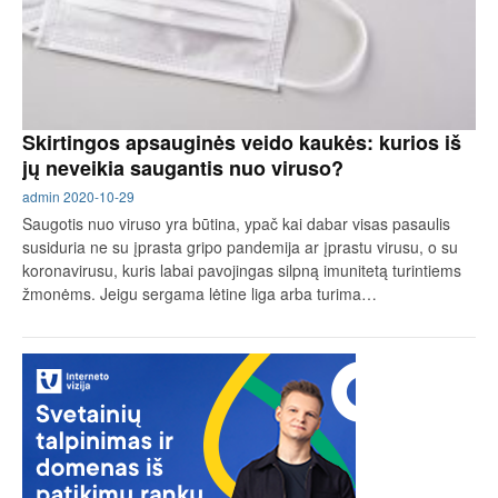
Skirtingos apsauginės veido kaukės: kurios iš
jų neveikia saugantis nuo viruso?
admin
2020-10-29
Saugotis nuo viruso yra būtina, ypač kai dabar visas pasaulis
susiduria ne su įprasta gripo pandemija ar įprastu virusu, o su
koronavirusu, kuris labai pavojingas silpną imunitetą turintiems
žmonėms. Jeigu sergama lėtine liga arba turima…