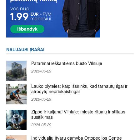
NAUJAUSI ĮRAŠAI
Patarimai ieškantiems būsto Vilniuje
2026-05-29
Lauko plytelės: kaip išsirinkti, kad tarnautų ilgai ir
atrodytų nepriekaištingai
2026-05-29
Zippo ir kaljanai Vilniuje: miesto ritualų ir stiliaus
susitikimas
2026-05-29
Individualių įtvarų gamyba Ortopedijos Centre