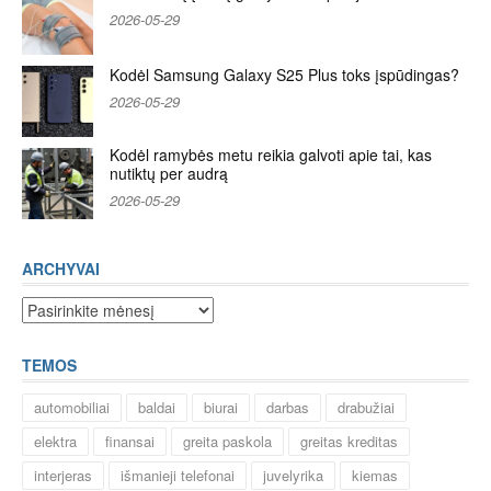
2026-05-29
Kodėl Samsung Galaxy S25 Plus toks įspūdingas?
2026-05-29
Kodėl ramybės metu reikia galvoti apie tai, kas
nutiktų per audrą
2026-05-29
ARCHYVAI
Archyvai
TEMOS
automobiliai
baldai
biurai
darbas
drabužiai
elektra
finansai
greita paskola
greitas kreditas
interjeras
išmanieji telefonai
juvelyrika
kiemas