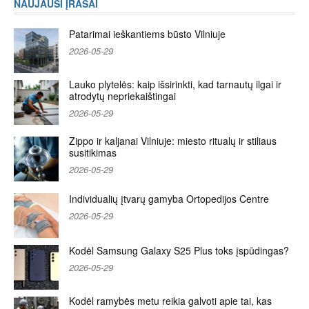
NAUJAUSI ĮRAŠAI
Patarimai ieškantiems būsto Vilniuje
2026-05-29
Lauko plytelės: kaip išsirinkti, kad tarnautų ilgai ir
atrodytų nepriekaištingai
2026-05-29
Zippo ir kaljanai Vilniuje: miesto ritualų ir stiliaus
susitikimas
2026-05-29
Individualių įtvarų gamyba Ortopedijos Centre
2026-05-29
Kodėl Samsung Galaxy S25 Plus toks įspūdingas?
2026-05-29
Kodėl ramybės metu reikia galvoti apie tai, kas