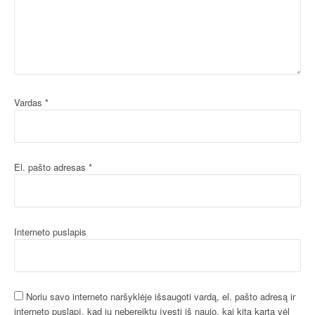
Vardas
*
El. pašto adresas
*
Interneto puslapis
Noriu savo interneto naršyklėje išsaugoti vardą, el. pašto adresą ir
interneto puslapį, kad jų nebereiktų įvesti iš naujo, kai kitą kartą vėl