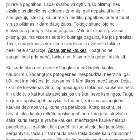
prireikia pagalbos. Labai svarbu valdyti viruso plitimą, nes
užsikrėtus dideliems kiekiams žmonių, gali nepakakti laiko ir
žmogiškųjų išteklių, kai prireikia medikų pagalbos, būtent todėl
viruso plitimas ir daro daug žalos. Tokioje situacijoje ne
kiekvienas gautų reikiamą pagalbą. Valdant situaciją, viruso
plitimą, galima visiems suteikti būtinąją pagalbą, kai jos prireikia.
Taigi, saugojimasis yra viena svarbiausių užduočių tokioje
neeilinėje situacijoje.
Apsauginės kaukės
– pagrindinė
saugojimosi priemonė, tačiau net ir jas reikia gebėti atsirinkti.
Kai kurie šiuo metu labai džiaugiasi medžiaginių kaukių
naudojimu, kadangi jos patogesnės, nespaudžia, neerzina, gali
būti net ir minkštos, jei siuvamos iš tam tikros medžiagos. Deja,
tikrai ne kiekvienas žino, jog apsauga su tokiomis kaukėmis nėra
itin didelė, o kai kuriais atvejais jos visiškai neveiksmingos. Taigi,
su jomis apsisaugoti pavyks tik tuomet, kai šios apsauginės
kaukės dėvimos visų, kurie yra patalpoje. Kitaip sakant, jei
dėvint tokią kaukę reikėtų apsisaugoti nuo žmogaus stovinčio
šalia, kuris serga ir yra be kaukės, medžiaginė kaukė nelabai
pagelbėtų. Ji gali šiek tiek padėti tik tuo atveju, kai ją nešioja
sergantysis, tačiau ir tai nauda nėra tokia didelė kaip naudojant
kitas apsaugines kaukes. Efektyvūs pasirinkimai yra respiratoriai