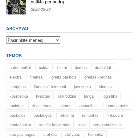
nutiktų per audrą
2026-05-29
ARCHYVAI
Archyvai
TEMOS
automobiliai
baldai
biurai
darbas
drabužiai
elektra
finansai
greita paskola
greitas kreditas
interjeras
išmanieji telefonai
juvelyrika
kiemas
kosmetika
kreditas
laikrodžiai
langai
logistika
maistas
nt pirkimas
nuoma
papuošalai
parduotuvės
paskolos
paslaugos
reklama
remontas
rinkodara
santechnika
saulės kolektoriai
seo
seo optimizacija
seo paslaugos
statyba
statybos
technika