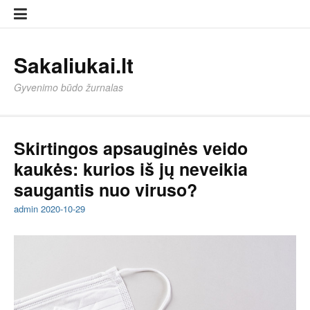
Eiti
Sampl
Sampl
prie
Page
Page
turinio
Sakaliukai.lt
Gyvenimo būdo žurnalas
Skirtingos apsauginės veido
kaukės: kurios iš jų neveikia
saugantis nuo viruso?
admin
2020-10-29