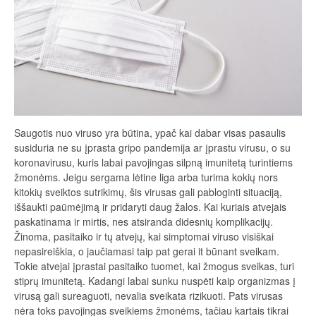
Saugotis nuo viruso yra būtina, ypač kai dabar visas pasaulis
susiduria ne su įprasta gripo pandemija ar įprastu virusu, o su
koronavirusu, kuris labai pavojingas silpną imunitetą turintiems
žmonėms. Jeigu sergama lėtine liga arba turima kokių nors
kitokių sveiktos sutrikimų, šis virusas gali pabloginti situaciją,
iššaukti paūmėjimą ir pridaryti daug žalos. Kai kuriais atvejais
paskatinama ir mirtis, nes atsiranda didesnių komplikacijų.
Žinoma, pasitaiko ir tų atvejų, kai simptomai viruso visiškai
nepasireiškia, o jaučiamasi taip pat gerai it būnant sveikam.
Tokie atvejai įprastai pasitaiko tuomet, kai žmogus sveikas, turi
stiprų imunitetą. Kadangi labai sunku nuspėti kaip organizmas į
virusą gali sureaguoti, nevalia sveikata rizikuoti. Pats virusas
nėra toks pavojingas sveikiems žmonėms, tačiau kartais tikrai