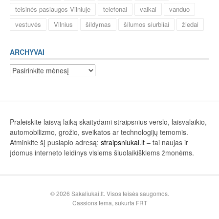
teisinės paslaugos Vilniuje
telefonai
vaikai
vanduo
vestuvės
Vilnius
šildymas
šilumos siurbliai
žiedai
ARCHYVAI
Archyvai
Praleiskite laisvą laiką skaitydami straipsnius verslo, laisvalaikio,
automobilizmo, grožio, sveikatos ar technologijų temomis.
Atminkite šį puslapio adresą:
straipsniukai.lt
– tai naujas ir
įdomus interneto leidinys visiems šiuolaikiškiems žmonėms.
© 2026 Sakaliukai.lt. Visos teisės saugomos.
Cassions tema, sukurta
FRT