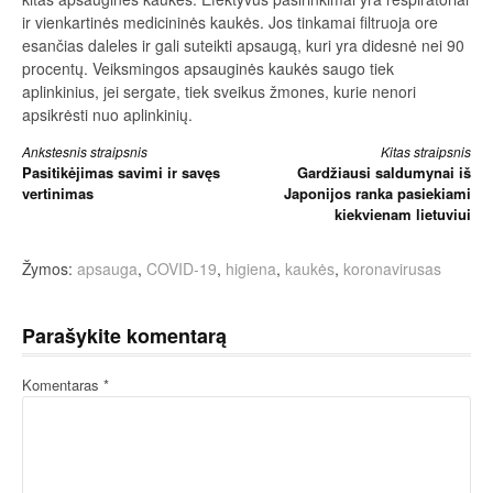
ir vienkartinės medicininės kaukės. Jos tinkamai filtruoja ore
esančias daleles ir gali suteikti apsaugą, kuri yra didesnė nei 90
procentų. Veiksmingos apsauginės kaukės saugo tiek
aplinkinius, jei sergate, tiek sveikus žmones, kurie nenori
apsikrėsti nuo aplinkinių.
Skaityti
Ankstesnis straipsnis
Kitas straipsnis
Pasitikėjimas savimi ir savęs
Gardžiausi saldumynai iš
toliau
vertinimas
Japonijos ranka pasiekiami
kiekvienam lietuviui
Žymos:
apsauga
,
COVID-19
,
higiena
,
kaukės
,
koronavirusas
Parašykite komentarą
Komentaras
*