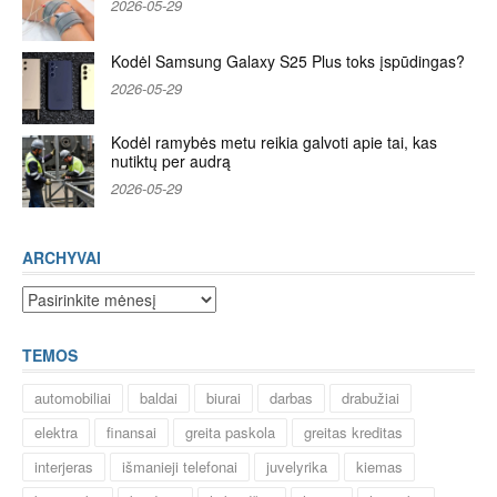
2026-05-29
Kodėl Samsung Galaxy S25 Plus toks įspūdingas?
2026-05-29
Kodėl ramybės metu reikia galvoti apie tai, kas
nutiktų per audrą
2026-05-29
ARCHYVAI
Archyvai
TEMOS
automobiliai
baldai
biurai
darbas
drabužiai
elektra
finansai
greita paskola
greitas kreditas
interjeras
išmanieji telefonai
juvelyrika
kiemas