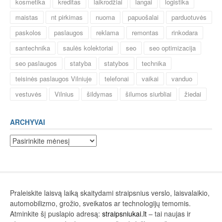
kosmetika
kreditas
laikrodžiai
langai
logistika
maistas
nt pirkimas
nuoma
papuošalai
parduotuvės
paskolos
paslaugos
reklama
remontas
rinkodara
santechnika
saulės kolektoriai
seo
seo optimizacija
seo paslaugos
statyba
statybos
technika
teisinės paslaugos Vilniuje
telefonai
vaikai
vanduo
vestuvės
Vilnius
šildymas
šilumos siurbliai
žiedai
ARCHYVAI
Archyvai
Praleiskite laisvą laiką skaitydami straipsnius verslo, laisvalaikio,
automobilizmo, grožio, sveikatos ar technologijų temomis.
Atminkite šį puslapio adresą:
straipsniukai.lt
– tai naujas ir