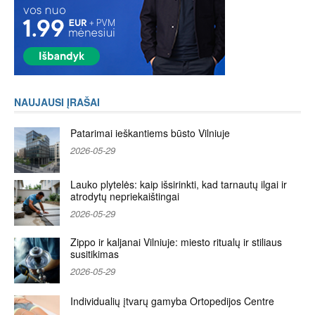
NAUJAUSI ĮRAŠAI
Patarimai ieškantiems būsto Vilniuje
2026-05-29
Lauko plytelės: kaip išsirinkti, kad tarnautų ilgai ir
atrodytų nepriekaištingai
2026-05-29
Zippo ir kaljanai Vilniuje: miesto ritualų ir stiliaus
susitikimas
2026-05-29
Individualių įtvarų gamyba Ortopedijos Centre