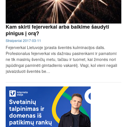
Kam skirti fejerverkai arba baikime šaudyti
pinigus į orą?
Straipsniai
2017-03-11
Fejerverkai Lietuvoje įprasta šventės kulminacijos dalis.
Profesionalus fejerverkai vis dažniau pasirenkami ir pamatomi
ne tik masinių švenčių metu, tačiau ir tuomet, kai žmonės nori
įspūdingai paminėti gimtadienio vakarėlį. Visgi, kol vieni negali
įsivaizduoti šventės be…