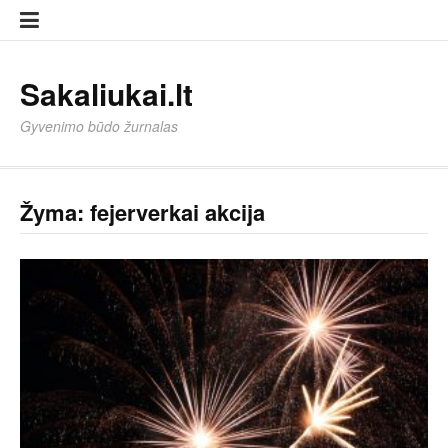
Eiti
Sampl
Sampl
prie
Page
Page
turinio
Sakaliukai.lt
Gyvenimo būdo žurnalas
Žyma:
fejerverkai akcija