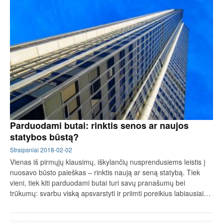
Parduodami butai: rinktis senos ar naujos
statybos būstą?
Straipsniai
2018-02-02
Vienas iš pirmųjų klausimų, iškylančių nusprendusiems leistis į
nuosavo būsto paieškas – rinktis naują ar seną statybą. Tiek
vieni, tiek kiti parduodami butai turi savų pranašumų bei
trūkumų: svarbu viską apsvarstyti ir priimti poreikius labiausiai…