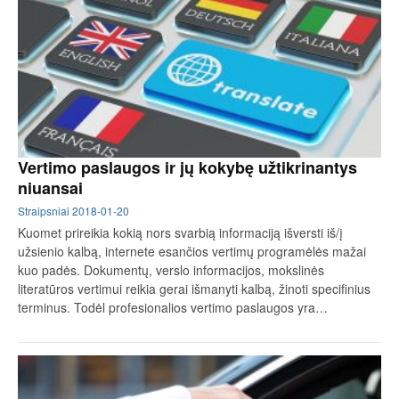
Vertimo paslaugos ir jų kokybę užtikrinantys
niuansai
Straipsniai
2018-01-20
Kuomet prireikia kokią nors svarbią informaciją išversti iš/į
užsienio kalbą, internete esančios vertimų programėlės mažai
kuo padės. Dokumentų, verslo informacijos, mokslinės
literatūros vertimui reikia gerai išmanyti kalbą, žinoti specifinius
terminus. Todėl profesionalios vertimo paslaugos yra…