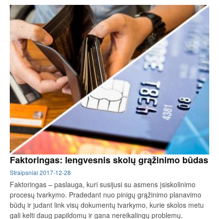
Faktoringas: lengvesnis skolų grąžinimo būdas
Straipsniai
2017-12-28
Faktoringas – paslauga, kuri susijusi su asmens įsiskolinimo
procesų tvarkymo. Pradedant nuo pinigų grąžinimo planavimo
būdų ir judant link visų dokumentų tvarkymo, kurie skolos metu
gali kelti daug papildomų ir gana nereikalingų problemų.