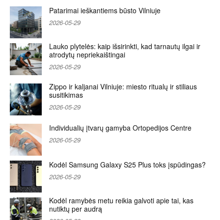
Patarimai ieškantiems būsto Vilniuje
2026-05-29
Lauko plytelės: kaip išsirinkti, kad tarnautų ilgai ir
atrodytų nepriekaištingai
2026-05-29
Zippo ir kaljanai Vilniuje: miesto ritualų ir stiliaus
susitikimas
2026-05-29
Individualių įtvarų gamyba Ortopedijos Centre
2026-05-29
Kodėl Samsung Galaxy S25 Plus toks įspūdingas?
2026-05-29
Kodėl ramybės metu reikia galvoti apie tai, kas
nutiktų per audrą