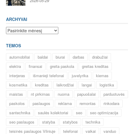
2026-05-29
ARCHYVAI
Archyvai
TEMOS
automobiliai
baldai
biurai
darbas
drabužiai
elektra
finansai
greita paskola
greitas kreditas
interjeras
išmanieji telefonai
juvelyrika
kiemas
kosmetika
kreditas
laikrodžiai
langai
logistika
maistas
nt pirkimas
nuoma
papuošalai
parduotuvės
paskolos
paslaugos
reklama
remontas
rinkodara
santechnika
saulės kolektoriai
seo
seo optimizacija
seo paslaugos
statyba
statybos
technika
teisinės paslaugos Vilniuje
telefonai
vaikai
vanduo