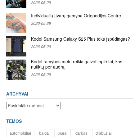
2026-05-29
Individualių įtvarų gamyba Ortopedijos Centre
2026-05-29
Kodėl Samsung Galaxy S25 Plus toks įspūdingas?
2026-05-29
Kodėl ramybės metu reikia galvoti apie tai, kas
nutiktų per audrą
2026-05-29
ARCHYVAI
Archyvai
TEMOS
automobiliai
baldai
biurai
darbas
drabužiai