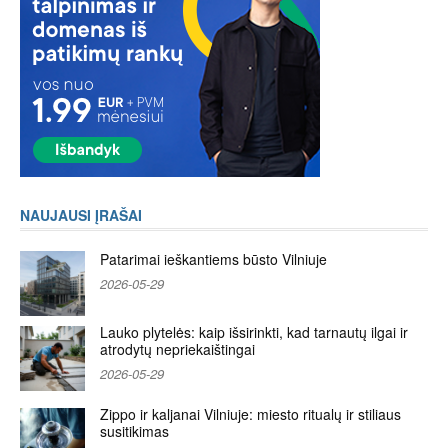
NAUJAUSI ĮRAŠAI
Patarimai ieškantiems būsto Vilniuje
2026-05-29
Lauko plytelės: kaip išsirinkti, kad tarnautų ilgai ir
atrodytų nepriekaištingai
2026-05-29
Zippo ir kaljanai Vilniuje: miesto ritualų ir stiliaus
susitikimas