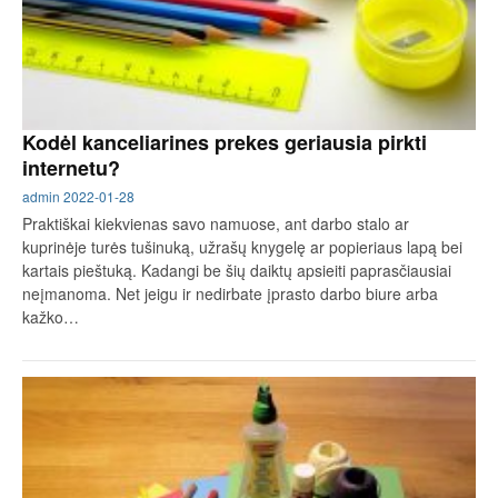
Kodėl kanceliarines prekes geriausia pirkti
internetu?
admin
2022-01-28
Praktiškai kiekvienas savo namuose, ant darbo stalo ar
kuprinėje turės tušinuką, užrašų knygelę ar popieriaus lapą bei
kartais pieštuką. Kadangi be šių daiktų apsieiti paprasčiausiai
neįmanoma. Net jeigu ir nedirbate įprasto darbo biure arba
kažko…