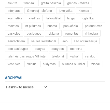
elektra
finansai
greita paskola
greitas kreditas
interjeras
išmanieji telefonai
juvelyrika
kiemas
kosmetika
kreditas
laikrodžiai
langai
logistika
maistas
nt pirkimas
nuoma
papuošalai
parduotuvės
paskolos
paslaugos
reklama
remontas
rinkodara
santechnika
saulės kolektoriai
seo
seo optimizacija
seo paslaugos
statyba
statybos
technika
teisinės paslaugos Vilniuje
telefonai
vaikai
vanduo
vestuvės
Vilnius
šildymas
šilumos siurbliai
žiedai
ARCHYVAI
Archyvai