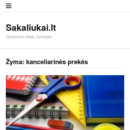
Eiti
Sampl
Sampl
prie
Page
Page
turinio
Sakaliukai.lt
Gyvenimo būdo žurnalas
Žyma:
kanceliarinės prekės