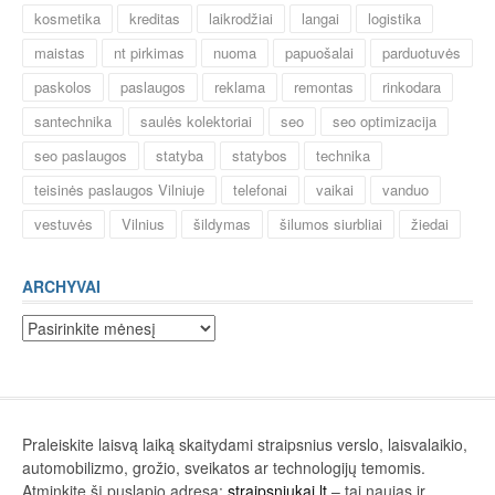
kosmetika
kreditas
laikrodžiai
langai
logistika
maistas
nt pirkimas
nuoma
papuošalai
parduotuvės
paskolos
paslaugos
reklama
remontas
rinkodara
santechnika
saulės kolektoriai
seo
seo optimizacija
seo paslaugos
statyba
statybos
technika
teisinės paslaugos Vilniuje
telefonai
vaikai
vanduo
vestuvės
Vilnius
šildymas
šilumos siurbliai
žiedai
ARCHYVAI
Archyvai
Praleiskite laisvą laiką skaitydami straipsnius verslo, laisvalaikio,
automobilizmo, grožio, sveikatos ar technologijų temomis.
Atminkite šį puslapio adresą:
straipsniukai.lt
– tai naujas ir