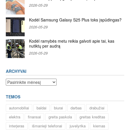
2026-05-29
Kodėl Samsung Galaxy S25 Plus toks įspūdingas?
2026-05-29
Kodėl ramybės metu reikia galvoti apie tai, kas
nutiktų per audrą
2026-05-29
ARCHYVAI
Archyvai
TEMOS
automobiliai
baldai
biurai
darbas
drabužiai
elektra
finansai
greita paskola
greitas kreditas
interjeras
išmanieji telefonai
juvelyrika
kiemas