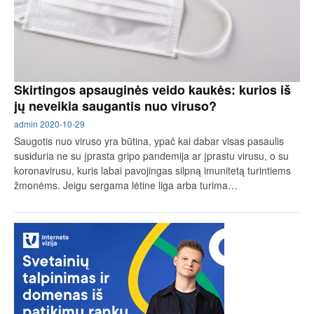
Skirtingos apsauginės veido kaukės: kurios iš
jų neveikia saugantis nuo viruso?
admin
2020-10-29
Saugotis nuo viruso yra būtina, ypač kai dabar visas pasaulis
susiduria ne su įprasta gripo pandemija ar įprastu virusu, o su
koronavirusu, kuris labai pavojingas silpną imunitetą turintiems
žmonėms. Jeigu sergama lėtine liga arba turima…