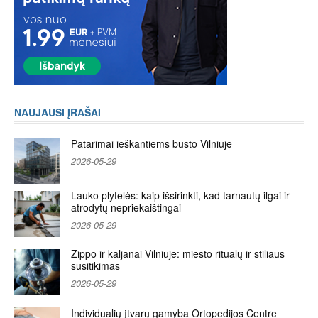
NAUJAUSI ĮRAŠAI
Patarimai ieškantiems būsto Vilniuje
2026-05-29
Lauko plytelės: kaip išsirinkti, kad tarnautų ilgai ir
atrodytų nepriekaištingai
2026-05-29
Zippo ir kaljanai Vilniuje: miesto ritualų ir stiliaus
susitikimas
2026-05-29
Individualių įtvarų gamyba Ortopedijos Centre