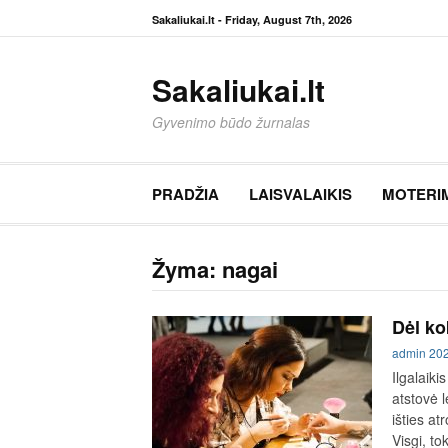
Eiti
Sakaliukai.lt -
Friday, August 7th, 2026
prie
turinio
Sakaliukai.lt
Gyvenimo būdo žurnalas
PRADŽIA
LAISVALAIKIS
MOTERI
Žyma:
nagai
Dėl ko
admin
20
Ilgalaiki
atstovė 
išties at
Visgi, t