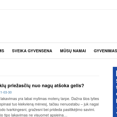
MS
SVEIKA GYVENSENA
MŪSŲ NAMAI
GYVENIMA
kių priežasčių nuo nagų atšoka gelis?
21-03-30
s lakavimas yra labai mylimas moterų tarpe. Dažna šios lyties
lepinasi tuo kiekvieną mėnesį, tačiau nenuostabu – juk nagai
rodo tvarkingesni, gražesni bei prideda pasitikėjimo savimi.
okio tipo lakavimas ne visuomet apsieina…