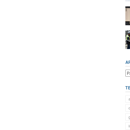
A
Ar
T