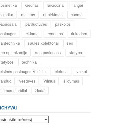
kosmetika
kreditas
laikrodžiai
langai
logistika
maistas
nt pirkimas
nuoma
papuošalai
parduotuvės
paskolos
paslaugos
reklama
remontas
rinkodara
santechnika
saulės kolektoriai
seo
seo optimizacija
seo paslaugos
statyba
statybos
technika
teisinės paslaugos Vilniuje
telefonai
vaikai
vanduo
vestuvės
Vilnius
šildymas
šilumos siurbliai
žiedai
RCHYVAI
chyvai