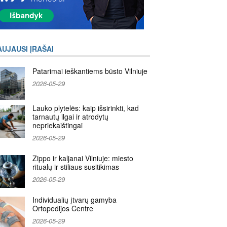
AUJAUSI ĮRAŠAI
Patarimai ieškantiems būsto Vilniuje
2026-05-29
Lauko plytelės: kaip išsirinkti, kad
tarnautų ilgai ir atrodytų
nepriekaištingai
2026-05-29
Zippo ir kaljanai Vilniuje: miesto
ritualų ir stiliaus susitikimas
2026-05-29
Individualių įtvarų gamyba
Ortopedijos Centre
2026-05-29