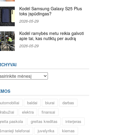
Kodėl Samsung Galaxy S25 Plus
toks įspūdingas?
2026-05-29
Kodėl ramybės metu reikia galvoti
apie tai, kas nutiktų per audrą
2026-05-29
RCHYVAI
chyvai
EMOS
automobiliai
baldai
biurai
darbas
drabužiai
elektra
finansai
greita paskola
greitas kreditas
interjeras
išmanieji telefonai
juvelyrika
kiemas