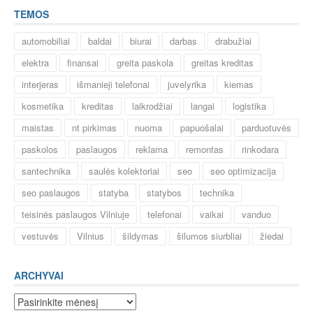
TEMOS
automobiliai
baldai
biurai
darbas
drabužiai
elektra
finansai
greita paskola
greitas kreditas
interjeras
išmanieji telefonai
juvelyrika
kiemas
kosmetika
kreditas
laikrodžiai
langai
logistika
maistas
nt pirkimas
nuoma
papuošalai
parduotuvės
paskolos
paslaugos
reklama
remontas
rinkodara
santechnika
saulės kolektoriai
seo
seo optimizacija
seo paslaugos
statyba
statybos
technika
teisinės paslaugos Vilniuje
telefonai
vaikai
vanduo
vestuvės
Vilnius
šildymas
šilumos siurbliai
žiedai
ARCHYVAI
Archyvai