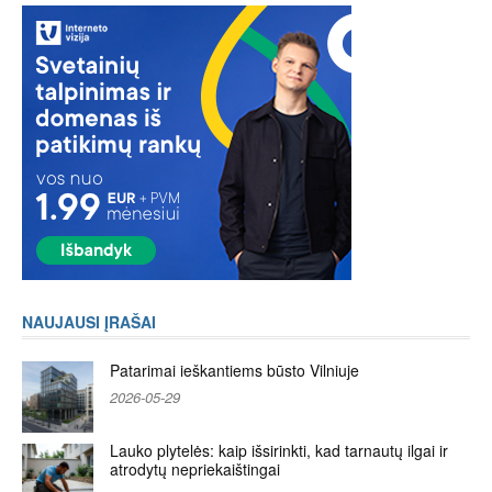
NAUJAUSI ĮRAŠAI
Patarimai ieškantiems būsto Vilniuje
2026-05-29
Lauko plytelės: kaip išsirinkti, kad tarnautų ilgai ir
atrodytų nepriekaištingai