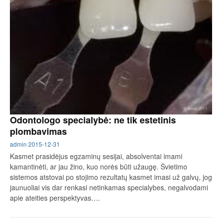
Odontologo specialybė: ne tik estetinis
plombavimas
admin
2015-12-31
Kasmet prasidėjus egzaminų sesijai, absolventai imami
kamantinėti, ar jau žino, kuo norės būti užaugę. Švietimo
sistemos atstovai po stojimo rezultatų kasmet imasi už galvų, jog
jaunuoliai vis dar renkasi netinkamas specialybes, negalvodami
apie ateities perspektyvas….