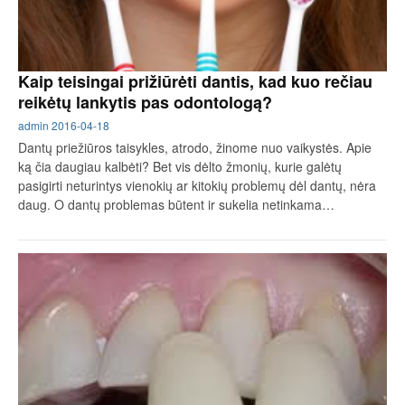
Kaip teisingai prižiūrėti dantis, kad kuo rečiau
reikėtų lankytis pas odontologą?
admin
2016-04-18
Dantų priežiūros taisykles, atrodo, žinome nuo vaikystės. Apie
ką čia daugiau kalbėti? Bet vis dėlto žmonių, kurie galėtų
pasigirti neturintys vienokių ar kitokių problemų dėl dantų, nėra
daug. O dantų problemas būtent ir sukelia netinkama…