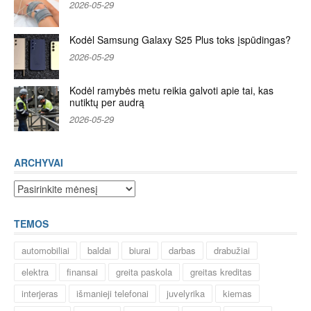
2026-05-29
Kodėl Samsung Galaxy S25 Plus toks įspūdingas?
2026-05-29
Kodėl ramybės metu reikia galvoti apie tai, kas
nutiktų per audrą
2026-05-29
ARCHYVAI
Archyvai
TEMOS
automobiliai
baldai
biurai
darbas
drabužiai
elektra
finansai
greita paskola
greitas kreditas
interjeras
išmanieji telefonai
juvelyrika
kiemas