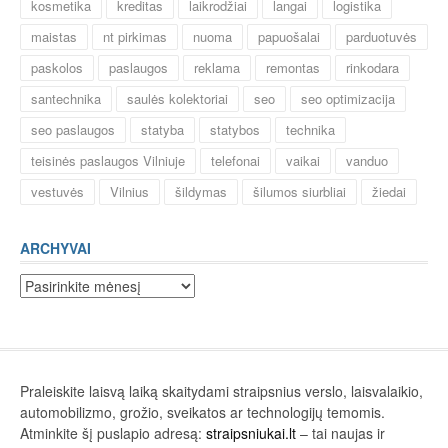
kosmetika
kreditas
laikrodžiai
langai
logistika
maistas
nt pirkimas
nuoma
papuošalai
parduotuvės
paskolos
paslaugos
reklama
remontas
rinkodara
santechnika
saulės kolektoriai
seo
seo optimizacija
seo paslaugos
statyba
statybos
technika
teisinės paslaugos Vilniuje
telefonai
vaikai
vanduo
vestuvės
Vilnius
šildymas
šilumos siurbliai
žiedai
ARCHYVAI
Archyvai
Praleiskite laisvą laiką skaitydami straipsnius verslo, laisvalaikio,
automobilizmo, grožio, sveikatos ar technologijų temomis.
Atminkite šį puslapio adresą:
straipsniukai.lt
– tai naujas ir