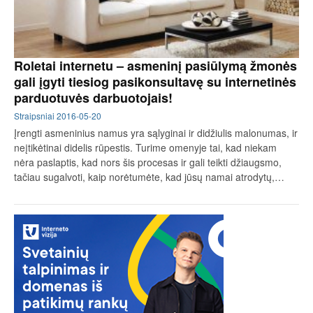
Roletai internetu – asmeninį pasiūlymą žmonės
gali įgyti tiesiog pasikonsultavę su internetinės
parduotuvės darbuotojais!
Straipsniai
2016-05-20
Įrengti asmeninius namus yra sąlyginai ir didžiulis malonumas, ir
neįtikėtinai didelis rūpestis. Turime omenyje tai, kad niekam
nėra paslaptis, kad nors šis procesas ir gali teikti džiaugsmo,
tačiau sugalvoti, kaip norėtumėte, kad jūsų namai atrodytų,…