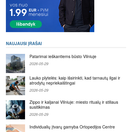
NAUJAUSI ĮRAŠAI
Patarimai ieškantiems būsto Vilniuje
2026-05-29
Lauko plytelės: kaip išsirinkti, kad tarnautų ilgai ir
atrodytų nepriekaištingai
2026-05-29
Zippo ir kaljanai Vilniuje: miesto ritualų ir stiliaus
susitikimas
2026-05-29
Individualių įtvarų gamyba Ortopedijos Centre