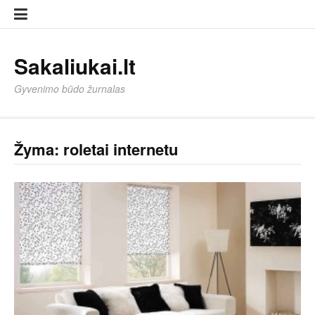
Eiti
Sampl
Sampl
prie
Page
Page
turinio
Sakaliukai.lt
Gyvenimo būdo žurnalas
Žyma:
roletai internetu