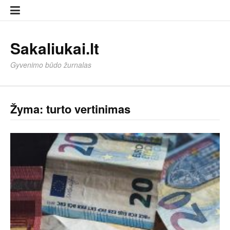
Eiti
Sampl
Sampl
prie
Page
Page
turinio
Sakaliukai.lt
Gyvenimo būdo žurnalas
Žyma:
turto vertinimas