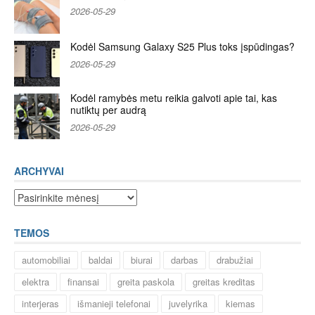
2026-05-29
Kodėl Samsung Galaxy S25 Plus toks įspūdingas?
2026-05-29
Kodėl ramybės metu reikia galvoti apie tai, kas
nutiktų per audrą
2026-05-29
ARCHYVAI
Archyvai
TEMOS
automobiliai
baldai
biurai
darbas
drabužiai
elektra
finansai
greita paskola
greitas kreditas
interjeras
išmanieji telefonai
juvelyrika
kiemas