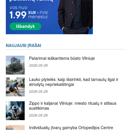
NAUJAUSI ĮRAŠAI
Patarimai ieškantiems būsto Vilniuje
2026-05-29
Lauko plytelės: kaip išsirinkti, kad tarnautų ilgai ir
atrodytų nepriekaištingai
2026-05-29
Zippo ir kaljanai Vilniuje: miesto ritualų ir stiliaus
susitikimas
2026-05-29
Individualių įtvarų gamyba Ortopedijos Centre