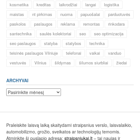
kosmetika
kreditas
laikrodžiai
langai
logistika
maistas
nt pirkimas
nuoma
papuošalai
parduotuvės
paskolos
paslaugos
reklama
remontas
rinkodara
santechnika
saulės kolektoriai
seo
seo optimizacija
seo paslaugos
statyba
statybos
technika
teisinės paslaugos Vilniuje
telefonai
vaikai
vanduo
vestuvės
Vilnius
šildymas
šilumos siurbliai
žiedai
ARCHYVAI
Archyvai
Praleiskite laisvą laiką skaitydami straipsnius verslo, laisvalaikio,
automobilizmo, grožio, sveikatos ar technologijų temomis.
Atminkite šį puslapio adresą:
straipsniukai.lt
– tai naujas ir