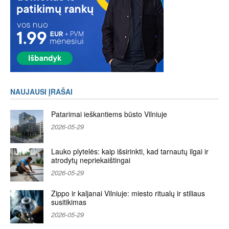
NAUJAUSI ĮRAŠAI
Patarimai ieškantiems būsto Vilniuje
2026-05-29
Lauko plytelės: kaip išsirinkti, kad tarnautų ilgai ir
atrodytų nepriekaištingai
2026-05-29
Zippo ir kaljanai Vilniuje: miesto ritualų ir stiliaus
susitikimas
2026-05-29