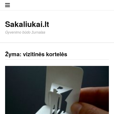
Eiti
Sampl
Sampl
prie
Page
Page
turinio
Sakaliukai.lt
Gyvenimo būdo žurnalas
Žyma:
vizitinės kortelės