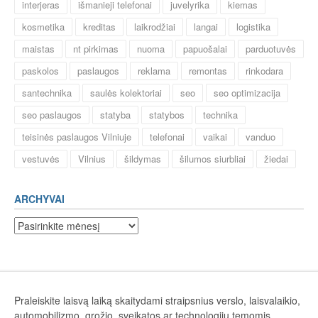
interjeras
išmanieji telefonai
juvelyrika
kiemas
kosmetika
kreditas
laikrodžiai
langai
logistika
maistas
nt pirkimas
nuoma
papuošalai
parduotuvės
paskolos
paslaugos
reklama
remontas
rinkodara
santechnika
saulės kolektoriai
seo
seo optimizacija
seo paslaugos
statyba
statybos
technika
teisinės paslaugos Vilniuje
telefonai
vaikai
vanduo
vestuvės
Vilnius
šildymas
šilumos siurbliai
žiedai
ARCHYVAI
Archyvai
Praleiskite laisvą laiką skaitydami straipsnius verslo, laisvalaikio,
automobilizmo, grožio, sveikatos ar technologijų temomis.