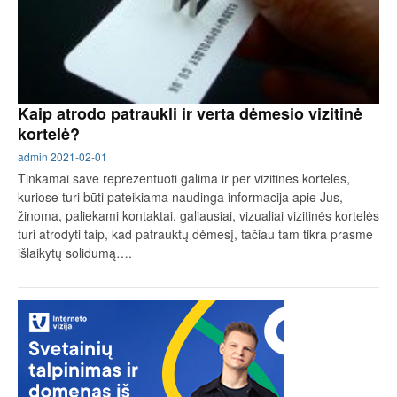
Kaip atrodo patraukli ir verta dėmesio vizitinė
kortelė?
admin
2021-02-01
Tinkamai save reprezentuoti galima ir per vizitines korteles,
kuriose turi būti pateikiama naudinga informacija apie Jus,
žinoma, paliekami kontaktai, galiausiai, vizualiai vizitinės kortelės
turi atrodyti taip, kad patrauktų dėmesį, tačiau tam tikra prasme
išlaikytų solidumą….