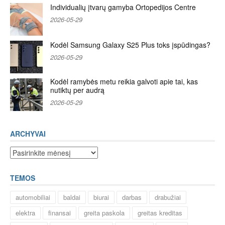
Individualių įtvarų gamyba Ortopedijos Centre
2026-05-29
Kodėl Samsung Galaxy S25 Plus toks įspūdingas?
2026-05-29
Kodėl ramybės metu reikia galvoti apie tai, kas
nutiktų per audrą
2026-05-29
ARCHYVAI
Archyvai
TEMOS
automobiliai
baldai
biurai
darbas
drabužiai
elektra
finansai
greita paskola
greitas kreditas