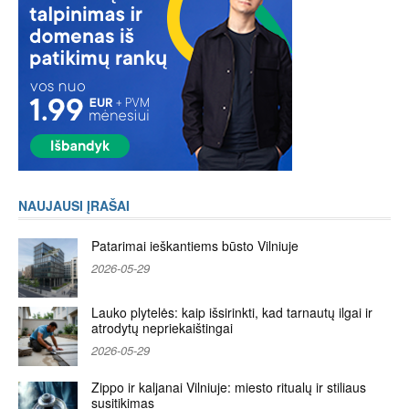
NAUJAUSI ĮRAŠAI
Patarimai ieškantiems būsto Vilniuje
2026-05-29
Lauko plytelės: kaip išsirinkti, kad tarnautų ilgai ir
atrodytų nepriekaištingai
2026-05-29
Zippo ir kaljanai Vilniuje: miesto ritualų ir stiliaus
susitikimas