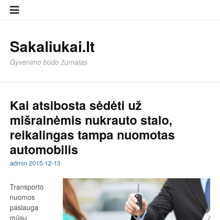
Eiti
Sampl
Sampl
prie
Page
Page
turinio
Sakaliukai.lt
Gyvenimo būdo žurnalas
Kai atsibosta sėdėti už
mišrainėmis nukrauto stalo,
reikalingas tampa nuomotas
automobilis
admin
2015-12-13
Transporto
nuomos
paslauga
mūsų