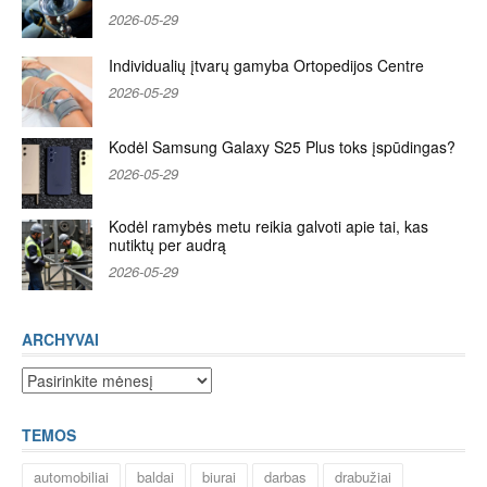
2026-05-29
Individualių įtvarų gamyba Ortopedijos Centre
2026-05-29
Kodėl Samsung Galaxy S25 Plus toks įspūdingas?
2026-05-29
Kodėl ramybės metu reikia galvoti apie tai, kas
nutiktų per audrą
2026-05-29
ARCHYVAI
Archyvai
TEMOS
automobiliai
baldai
biurai
darbas
drabužiai