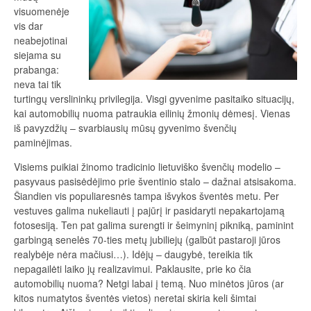
visuomenėje
vis dar
neabejotinai
siejama su
prabanga:
neva tai tik
turtingų verslininkų privilegija. Visgi gyvenime pasitaiko situacijų,
kai automobilių nuoma patraukia eilinių žmonių dėmesį. Vienas
iš pavyzdžių – svarbiausių mūsų gyvenimo švenčių
paminėjimas.
Visiems puikiai žinomo tradicinio lietuviško švenčių modelio –
pasyvaus pasisėdėjimo prie šventinio stalo – dažnai atsisakoma.
Šiandien vis populiaresnės tampa išvykos šventės metu. Per
vestuves galima nukeliauti į pajūrį ir pasidaryti nepakartojamą
fotosesiją. Ten pat galima surengti ir šeimyninį pikniką, paminint
garbingą senelės 70-ties metų jubiliejų (galbūt pastaroji jūros
realybėje nėra mačiusi…). Idėjų – daugybė, tereikia tik
nepagailėti laiko jų realizavimui. Paklausite, prie ko čia
automobilių nuoma? Netgi labai į temą. Nuo minėtos jūros (ar
kitos numatytos šventės vietos) neretai skiria keli šimtai