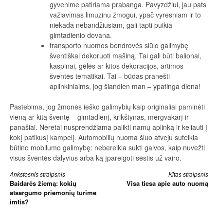
gyvenime patiriama prabanga. Pavyzdžiui, jau pats
važiavimas limuzinu žmogui, ypač vyresniam ir to
niekada nebandžiusiam, gali tapti puikia
gimtadienio dovana.
transporto nuomos bendrovės siūlo galimybę
šventiškai dekoruoti mašiną. Tai gali būti balionai,
kaspinai, gėlės ar kitos dekoracijos, artimos
šventės tematikai. Tai – būdas pranešti
aplinkiniaims, jog šiandien man – ypatinga diena!
Pastebima, jog žmonės ieško galimybių kaip originaliai paminėti
vieną ar kitą šventę – gimtadienį, krikštynas, mergvakarį ir
panašiai. Neretai nusprendžiama palikti namų aplinką ir keliauti į
kokį patikusį kampelį. Automobilių nuoma šiuo atveju suteikia
būtino mobilumo galimybę: nebereikia sukti galvos, kaip nuvežti
visus šventės dalyvius arba ką įpareigoti sėstis už vairo.
Skaityti
Ankstesnis straipsnis
Kitas straipsnis
Baidarės žiemą: kokių
Visa tiesa apie auto nuomą
toliau
atsargumo priemonių turime
imtis?