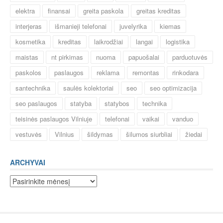
elektra
finansai
greita paskola
greitas kreditas
interjeras
išmanieji telefonai
juvelyrika
kiemas
kosmetika
kreditas
laikrodžiai
langai
logistika
maistas
nt pirkimas
nuoma
papuošalai
parduotuvės
paskolos
paslaugos
reklama
remontas
rinkodara
santechnika
saulės kolektoriai
seo
seo optimizacija
seo paslaugos
statyba
statybos
technika
teisinės paslaugos Vilniuje
telefonai
vaikai
vanduo
vestuvės
Vilnius
šildymas
šilumos siurbliai
žiedai
ARCHYVAI
Archyvai