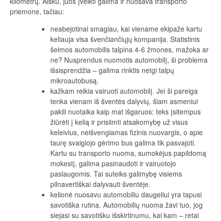
kilometrų. Aišku, juos įveikti galima ir nuosava transporto
priemone, tačiau:
neabejotinai smagiau, kai viename ekipaže kartu
keliauja visa švenčiančiųjų kompanija. Statistinis
šeimos automobilis talpina 4-6 žmones, mažoka ar
ne? Nusprendus nuomotis automobilį, ši problema
išsisprendžia – galima rinktis netgi talpų
mikroautobusą.
kažkam reikia vairuoti automobilį. Jei ši pareiga
tenka vienam iš šventės dalyvių, šiam asmeniui
pakili nuotaika kaip mat išgaruos: teks įsitempus
žiūrėti į kelią ir prisiimti atsakomybę už visus
keleivius, neišvengiamas fizinis nuovargis, o apie
taurę svaigiojo gėrimo bus galima tik pasvajoti.
Kartu su transporto nuoma, sumokėjus papildomą
mokestį, galima pasinaudoti ir vairuotojo
paslaugomis. Tai suteiks galimybę visiems
pilnavertiškai dalyvauti šventėje.
kelionė nuosavu automobiliu daugeliui yra tapusi
savotiška rutina. Automobilių nuoma žavi tuo, jog
siejasi su savotišku išskirtinumu, kai kam – retai