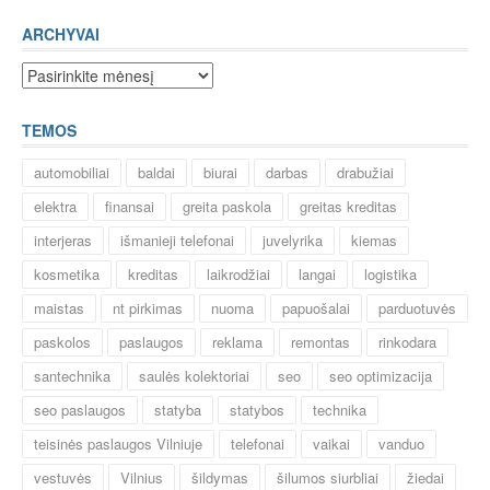
ARCHYVAI
Archyvai
TEMOS
automobiliai
baldai
biurai
darbas
drabužiai
elektra
finansai
greita paskola
greitas kreditas
interjeras
išmanieji telefonai
juvelyrika
kiemas
kosmetika
kreditas
laikrodžiai
langai
logistika
maistas
nt pirkimas
nuoma
papuošalai
parduotuvės
paskolos
paslaugos
reklama
remontas
rinkodara
santechnika
saulės kolektoriai
seo
seo optimizacija
seo paslaugos
statyba
statybos
technika
teisinės paslaugos Vilniuje
telefonai
vaikai
vanduo
vestuvės
Vilnius
šildymas
šilumos siurbliai
žiedai