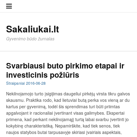
Eiti
Sampl
Sampl
prie
Page
Page
turinio
Sakaliukai.lt
Gyvenimo būdo žurnalas
Svarbiausi buto pirkimo etapai ir
investicinis požiūris
Straipsniai
2016-06-28
Nekilnojamojo turto įsigijimas daugeliui pirkėjų virsta tikru galvos
skausmu. Praktika rodo, kad lietuviai butą perka vos vieną ar du
kartus per gyvenimą, todėl šis sprendimas turi būti priimtas
apgalvojant ir racionaliai įvertinant visas galimybes. Ekspertai
primena, kad perkant nekilnojamąjį turtą labai svarbu įvertinti jo
kokybinę charakteristiką. Nepamirškite, kad tiek senos, tiek
naujos statybos butai tarpusavyje skiriasi įvairiais aspektais,