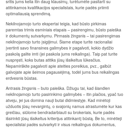
sritis jums kelia itin daug klausimų, turėtumėte pasitarti su
atitinkamos kvalifikacijos specialistais, kurie padės priimti
optimaliausią sprendimą.
Nekilnojamojo turto ekspertai teigia, kad būsto pirkimas
paremtas trimis esminiais etapais – pasirengimu, būsto paieška
ir dokumentų sutvarkymu. Pirmasis žingsnis – tai pasirengimas
nekilnojamojo turto įsigijimui. Šiame etape turite racionaliai
įvertinti savo finansines galimybes ir pagalvoti, kokio dydžio
paskolą galite imti (jei paskola jums reikalinga). Taip pat turite
nuspręsti, koks butas atitiks jūsų išsikeltus lūkesčius.
Nepamirškite pagalvoti apie ateities poreikius, pvz., galbūt
galvojate apie šeimos pagausėjimą, todėl jums bus reikalingas
erdvesnis būstas.
Antrasis žingsnis – buto paieška. Džiugu tai, kad šiandien
nekilnojamojo turto pasirinkimo galimybės – itin plačios, ypač tuo
atveju, jei jus domina nauji butai didmiestyje. Kad minėtoji
užduotis jūsų nevargintų, o svajonių namus atrastumėte kur kas
greičiau, siūlome bendradarbiauti su brokeriais, kurie padės
išsirinkti jūsų išsikeltus kriterijus atitinkantį būstą. Be to, minėtieji
specialistai padės sutvarkyti ir visus reikalingus dokumentus,