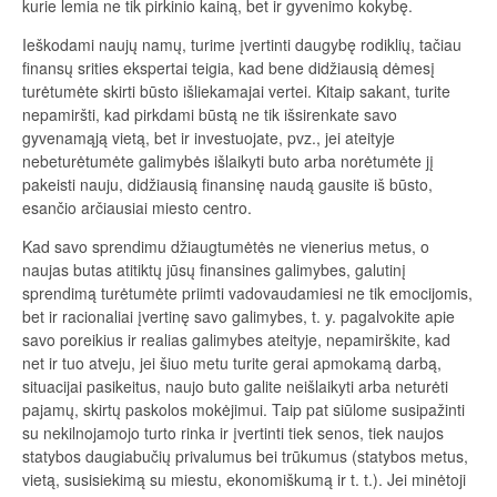
kurie lemia ne tik pirkinio kainą, bet ir gyvenimo kokybę.
Ieškodami naujų namų, turime įvertinti daugybę rodiklių, tačiau
finansų srities ekspertai teigia, kad bene didžiausią dėmesį
turėtumėte skirti būsto išliekamajai vertei. Kitaip sakant, turite
nepamiršti, kad pirkdami būstą ne tik išsirenkate savo
gyvenamąją vietą, bet ir investuojate, pvz., jei ateityje
nebeturėtumėte galimybės išlaikyti buto arba norėtumėte jį
pakeisti nauju, didžiausią finansinę naudą gausite iš būsto,
esančio arčiausiai miesto centro.
Kad savo sprendimu džiaugtumėtės ne vienerius metus, o
naujas butas atitiktų jūsų finansines galimybes, galutinį
sprendimą turėtumėte priimti vadovaudamiesi ne tik emocijomis,
bet ir racionaliai įvertinę savo galimybes, t. y. pagalvokite apie
savo poreikius ir realias galimybes ateityje, nepamirškite, kad
net ir tuo atveju, jei šiuo metu turite gerai apmokamą darbą,
situacijai pasikeitus, naujo buto galite neišlaikyti arba neturėti
pajamų, skirtų paskolos mokėjimui. Taip pat siūlome susipažinti
su nekilnojamojo turto rinka ir įvertinti tiek senos, tiek naujos
statybos daugiabučių privalumus bei trūkumus (statybos metus,
vietą, susisiekimą su miestu, ekonomiškumą ir t. t.). Jei minėtoji