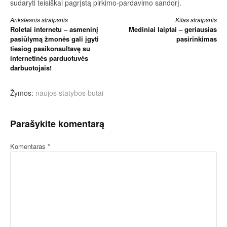
sudaryti teisiškai pagrįstą pirkimo-pardavimo sandorį.
Skaityti
Ankstesnis straipsnis
Kitas straipsnis
Roletai internetu – asmeninį
Mediniai laiptai – geriausias
toliau
pasiūlymą žmonės gali įgyti
pasirinkimas
tiesiog pasikonsultavę su
internetinės parduotuvės
darbuotojais!
Žymos:
naujos statybos butai
Parašykite komentarą
Komentaras
*