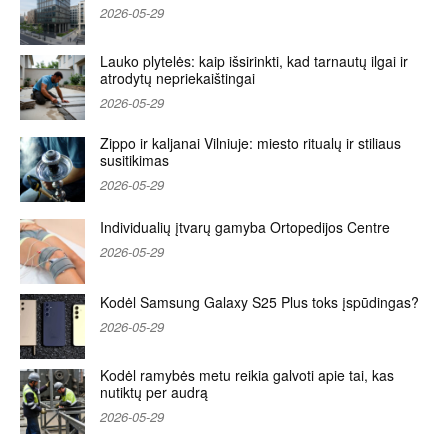
2026-05-29
Lauko plytelės: kaip išsirinkti, kad tarnautų ilgai ir
atrodytų nepriekaištingai
2026-05-29
Zippo ir kaljanai Vilniuje: miesto ritualų ir stiliaus
susitikimas
2026-05-29
Individualių įtvarų gamyba Ortopedijos Centre
2026-05-29
Kodėl Samsung Galaxy S25 Plus toks įspūdingas?
2026-05-29
Kodėl ramybės metu reikia galvoti apie tai, kas
nutiktų per audrą
2026-05-29