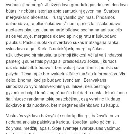
vyriausioji pamergė. Ji užvesdavo graudulingas dainas, riesdavo
būtas ir nebūtas istorijas apie santuokinį gyvenimą. Svarbus
mergvakario akcentas – rūstų vainiko pynimas. Pindamos
dainuodavo, ratelius šokdavo. Žinoma, prieš tai iššukuodavo
nuotakos plaukus. Jaunamartė būdavo sodinama ant suolelio
aslos viduryje, merginos eidavo aplink ją ratu ir šukuodavo
plaukus. Paskui nuotaka stverdavo šukas ir atžagaria ranka
sviesdavo atgal. Kurią iš netekėjusių merginų šukos
užkliudydavo pirmiausia, ta pirmoji ištekės! Vėliai vaišindavosi
pamergių suneštais pyragais, prasidėdavo šokiai, į kuriuos
dažniausiai atbildėdavo ir bernvakarį švenčiantis jaunikis su
palyda. Tiesa, apie bernvakarius išlikę mažiau informacijos. Vis
dėlto, žinoma, kad jie būdavo švenčiami. Bernvakaris
simbolizavo vyro atsisveikinimą su laisve, nerūpestingo
gyvenimo baigtį ir būsimų rūpesčių bei darbų naštą. Istoriniuose
šaltiniuose randama tokių pastebėjimų, esą vyrai ne tik daug
šokdavo ir dainuodavo, bet ir degtinės išlenkdavo su kaupu.
Vestuvės vykdavo bažnyčioje sutartą dieną. Į bažnyčią buvo
riedama arkliais pakinkyta karieta, išpuošta lauko gėlėmis,
žolynais, medžių lapais. Šioje šventėje svarbiausias vaidmuo