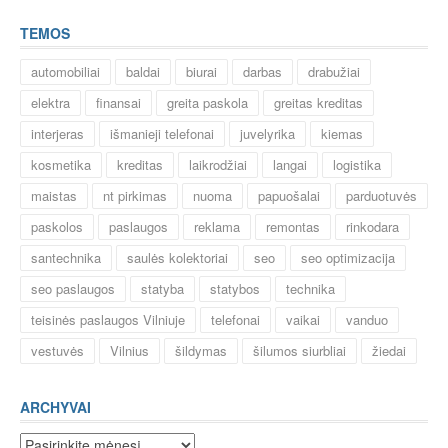
TEMOS
automobiliai
baldai
biurai
darbas
drabužiai
elektra
finansai
greita paskola
greitas kreditas
interjeras
išmanieji telefonai
juvelyrika
kiemas
kosmetika
kreditas
laikrodžiai
langai
logistika
maistas
nt pirkimas
nuoma
papuošalai
parduotuvės
paskolos
paslaugos
reklama
remontas
rinkodara
santechnika
saulės kolektoriai
seo
seo optimizacija
seo paslaugos
statyba
statybos
technika
teisinės paslaugos Vilniuje
telefonai
vaikai
vanduo
vestuvės
Vilnius
šildymas
šilumos siurbliai
žiedai
ARCHYVAI
Archyvai