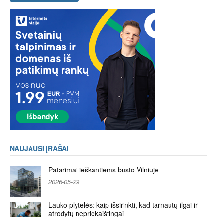
NAUJAUSI ĮRAŠAI
Patarimai ieškantiems būsto Vilniuje
2026-05-29
Lauko plytelės: kaip išsirinkti, kad tarnautų ilgai ir
atrodytų nepriekaištingai