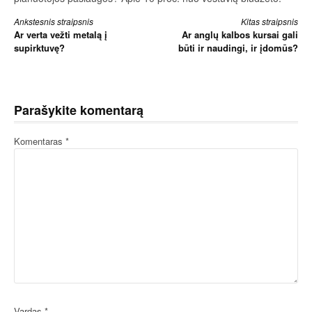
Skaityti
Ankstesnis straipsnis
Kitas straipsnis
Ar verta vežti metalą į
Ar anglų kalbos kursai gali
toliau
supirktuvę?
būti ir naudingi, ir įdomūs?
Parašykite komentarą
Komentaras
*
Vardas
*