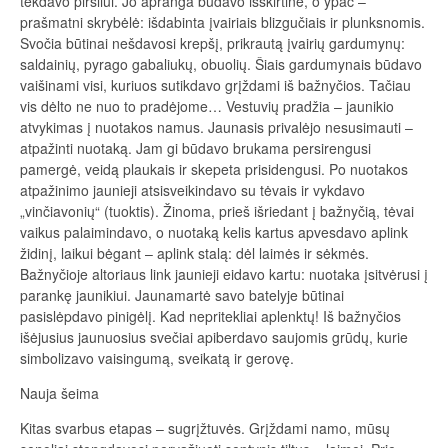
tekdavo piršliui. Jo apranga būdavo išskirtinė, o ypač –
prašmatni skrybėlė: išdabinta įvairiais blizgučiais ir plunksnomis.
Svočia būtinai nešdavosi krepšį, prikrautą įvairių gardumynų:
saldainių, pyrago gabaliukų, obuolių. Šiais gardumynais būdavo
vaišinami visi, kuriuos sutikdavo grįždami iš bažnyčios. Tačiau
vis dėlto ne nuo to pradėjome… Vestuvių pradžia – jaunikio
atvykimas į nuotakos namus. Jaunasis privalėjo nesusimauti –
atpažinti nuotaką. Jam gi būdavo brukama persirengusi
pamergė, veidą plaukais ir skepeta prisidengusi. Po nuotakos
atpažinimo jaunieji atsisveikindavo su tėvais ir vykdavo
„vinčiavonių“ (tuoktis). Žinoma, prieš išriedant į bažnyčią, tėvai
vaikus palaimindavo, o nuotaką kelis kartus apvesdavo aplink
židinį, laikui bėgant – aplink stalą: dėl laimės ir sėkmės.
Bažnyčioje altoriaus link jaunieji eidavo kartu: nuotaka įsitvėrusi į
parankę jaunikiui. Jaunamartė savo batelyje būtinai
pasislėpdavo pinigėlį. Kad nepritekliai aplenktų! Iš bažnyčios
išėjusius jaunuosius svečiai apiberdavo saujomis grūdų, kurie
simbolizavo vaisingumą, sveikatą ir gerovę.
Nauja šeima
Kitas svarbus etapas – sugrįžtuvės. Grįždami namo, mūsų