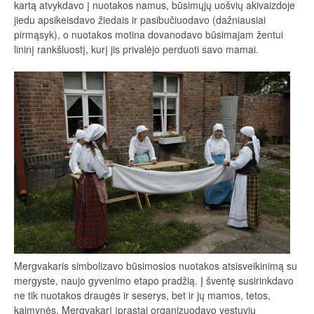
kartą atvykdavo į nuotakos namus, būsimųjų uošvių akivaizdoje
jiedu apsikeisdavo žiedais ir pasibučiuodavo (dažniausiai
pirmąsyk), o nuotakos motina dovanodavo būsimajam žentui
lininį rankšluostį, kurį jis privalėjo perduoti savo mamai.
Mergvakaris simbolizavo būsimosios nuotakos atsisveikinimą su
mergyste, naujo gyvenimo etapo pradžią. Į šventę susirinkdavo
ne tik nuotakos draugės ir seserys, bet ir jų mamos, tetos,
kaimynės. Mergvakarį įprastai organizuodavo vestuvių