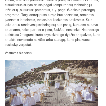
sutuoktinius siūlyta rinktis pagal kompiuterinių technologijų
inžinierių „sukurtus“ patarimus, t. y. pagal iš anksto parengtą
programą. Taigi antroji pusė turėjo būti pasirinkta, remiantis
įvairiomis lentelėmis, testais bei kitokiomis patikromis. Šiuo
laikotarpiu rasdavosi psichologinių straipsnių, kuriuose būdavo
patariama, kokio partnerio (-ės), šiukštu, nesirinkti. Nepriderėjo
tuoktis su žmogumi, kurio akys skirtingo dydžio ar spalvos, kurio
antakiai nevienodo aukščio arba suaugę, kurio plaukuose
susisukę verpetai.
Vestuvės šiandien