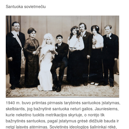
Santuoka sovietmečiu
1940 m. buvo priimtas pirmasis tarybinės santuokos įstatymas,
skelbiantis, jog bažnytinė santuoka neturi galios. Jauniesiems,
kurie neketino tuoktis metrikacijos skyriuje, o norėjo tik
bažnytinės santuokos, pagal įstatymus grėsė didžiulė bauda ir
netgi laisvės atėmimas. Sovietinės ideologijos šalininkai rėkė,