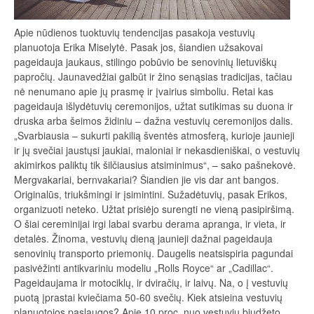
Apie nūdienos tuoktuvių tendencijas pasakoja vestuvių
planuotoja Erika Miselytė. Pasak jos, šiandien užsakovai
pageidauja jaukaus, stilingo pobūvio be senovinių lietuviškų
papročių. Jaunavedžiai galbūt ir žino senąsias tradicijas, tačiau
nė nenumano apie jų prasmę ir įvairius simboliu. Retai kas
pageidauja išlydėtuvių ceremonijos, užtat sutikimas su duona ir
druska arba šeimos židiniu – dažna vestuvių ceremonijos dalis.
„Svarbiausia – sukurti pakilią šventės atmosferą, kurioje jaunieji
ir jų svečiai jaustųsi jaukiai, maloniai ir nekasdieniškai, o vestuvių
akimirkos paliktų tik šilčiausius atsiminimus“, – sako pašnekovė.
Mergvakariai, bernvakariai? Šiandien jie vis dar ant bangos.
Originalūs, triukšmingi ir įsimintini. Sužadėtuvių, pasak Erikos,
organizuoti neteko. Užtat prisiėjo surengti ne vieną pasipiršimą.
O šiai cereminijai irgi labai svarbu derama apranga, ir vieta, ir
detalės. Žinoma, vestuvių dieną jaunieji dažnai pageidauja
senovinių transporto priemonių. Daugelis neatsispiria pagundai
pasivėžinti antikvariniu modeliu „Rolls Royce“ ar „Cadillac“.
Pageidaujama ir motociklų, ir dviračių, ir laivų. Na, o į vestuvių
puotą įprastai kviečiama 50-60 svečių. Kiek atsieina vestuvių
planuotojos paslaugos? Apie 10 proc. nuo vestuvių biudžeto.