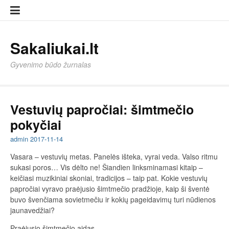
Eiti
Sampl
Sampl
prie
Page
Page
turinio
Sakaliukai.lt
Gyvenimo būdo žurnalas
Vestuvių papročiai: šimtmečio
pokyčiai
admin
2017-11-14
Vasara – vestuvių metas. Panelės išteka, vyrai veda. Valso ritmu
sukasi poros… Vis dėlto ne! Šiandien linksminamasi kitaip –
keičiasi muzikiniai skoniai, tradicijos – taip pat. Kokie vestuvių
papročiai vyravo praėjusio šimtmečio pradžioje, kaip ši šventė
buvo švenčiama sovietmečiu ir kokių pageidavimų turi nūdienos
jaunavedžiai?
Praėjusio šimtmečio aidas