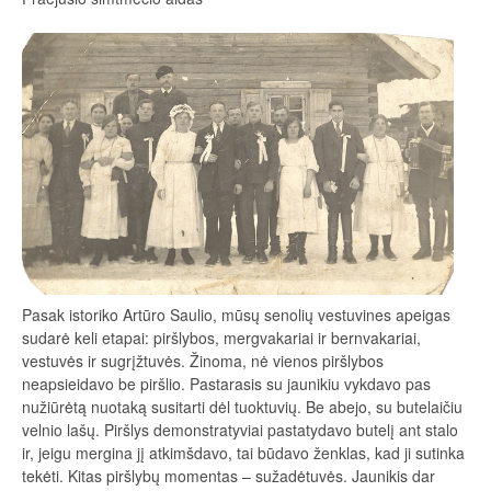
Pasak istoriko Artūro Saulio, mūsų senolių vestuvines apeigas
sudarė keli etapai: piršlybos, mergvakariai ir bernvakariai,
vestuvės ir sugrįžtuvės. Žinoma, nė vienos piršlybos
neapsieidavo be piršlio. Pastarasis su jaunikiu vykdavo pas
nužiūrėtą nuotaką susitarti dėl tuoktuvių. Be abejo, su butelaičiu
velnio lašų. Piršlys demonstratyviai pastatydavo butelį ant stalo
ir, jeigu mergina jį atkimšdavo, tai būdavo ženklas, kad ji sutinka
tekėti. Kitas piršlybų momentas – sužadėtuvės. Jaunikis dar