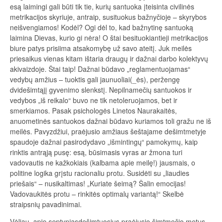
esą laimingi gali būti tik tie, kurių santuoka įteisinta civilinės
metrikacijos skyriuje, antraip, susituokus bažnyčioje – skyrybos
neišvengiamos! Kodėl? Ogi dėl to, kad bažnytinę santuoką
laimina Dievas, kurio gi nėra! O štai besituokiantieji metrikacijos
biure patys prisiima atsakomybę už savo ateitį. Juk meilės
priesaikus vienas kitam ištaria draugų ir dažnai darbo kolektyvų
akivaizdoje. Štai taip! Dažnai būdavo „reglamentuojamas“
vedybų amžius – tuoktis gali jaunuoliai(_ės), peržengę
dvidešimtąjį gyvenimo slenkstį. Nepilnamečių santuokos ir
vedybos „iš reikalo“ buvo ne tik netoleruojamos, bet ir
smerkiamos. Pasak psichologės Linetos Naurakaitės,
anuometinės santuokos dažnai būdavo kuriamos toli gražu ne iš
meilės. Pavyzdžiui, praėjusio amžiaus šeštajame dešimtmetyje
spaudoje dažnai pasirodydavo „išmintingų“ pamokymų, kaip
rinktis antrąją pusę: esą, būsimasis vyras ar žmona turi
vadovautis ne kažkokiais (kalbama apie meilę!) jausmais, o
politine logika grįstu racionaliu protu. Susidėti su „liaudies
priešais“ – nusikaltimas! „Kuriate šeimą? Šalin emocijas!
Vadovaukitės protu – rinkitės optimalų variantą!“ Skelbė
straipsnių pavadinimai.
Vėliau, apie septyniasdešimtuosius praėjusio šimtmečio metus,