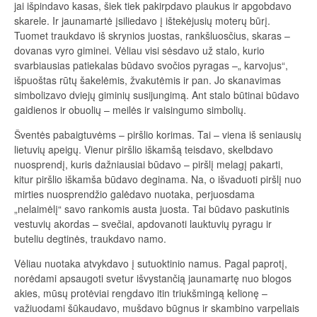
jai išpindavo kasas, šiek tiek pakirpdavo plaukus ir apgobdavo
skarele. Ir jaunamartė įsiliedavo į ištekėjusių moterų būrį.
Tuomet traukdavo iš skrynios juostas, rankšluosčius, skaras –
dovanas vyro giminei. Vėliau visi sėsdavo už stalo, kurio
svarbiausias patiekalas būdavo svočios pyragas –„ karvojus“,
išpuoštas rūtų šakelėmis, žvakutėmis ir pan. Jo skanavimas
simbolizavo dviejų giminių susijungimą. Ant stalo būtinai būdavo
gaidienos ir obuolių – meilės ir vaisingumo simbolių.
Šventės pabaigtuvėms – piršlio korimas. Tai – viena iš seniausių
lietuvių apeigų. Vienur piršlio iškamšą teisdavo, skelbdavo
nuosprendį, kuris dažniausiai būdavo – piršlį melagį pakarti,
kitur piršlio iškamša būdavo deginama. Na, o išvaduoti piršlį nuo
mirties nuosprendžio galėdavo nuotaka, perjuosdama
„nelaimėlį“ savo rankomis austa juosta. Tai būdavo paskutinis
vestuvių akordas – svečiai, apdovanoti lauktuvių pyragu ir
buteliu degtinės, traukdavo namo.
Vėliau nuotaka atvykdavo į sutuoktinio namus. Pagal paprotį,
norėdami apsaugoti svetur išvystančią jaunamartę nuo blogos
akies, mūsų protėviai rengdavo itin triukšmingą kelionę –
važiuodami šūkaudavo, mušdavo būgnus ir skambino varpeliais