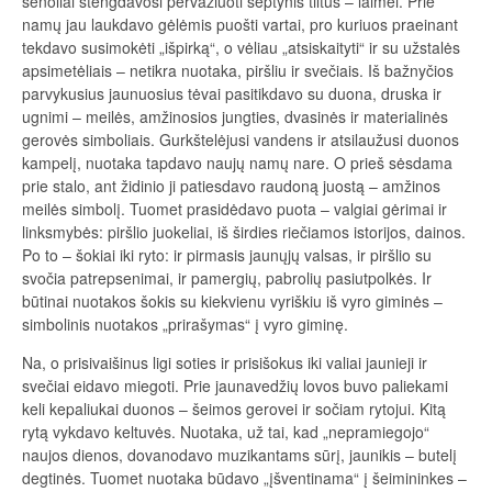
senoliai stengdavosi pervažiuoti septynis tiltus – laimei. Prie
namų jau laukdavo gėlėmis puošti vartai, pro kuriuos praeinant
tekdavo susimokėti „išpirką“, o vėliau „atsiskaityti“ ir su užstalės
apsimetėliais – netikra nuotaka, piršliu ir svečiais. Iš bažnyčios
parvykusius jaunuosius tėvai pasitikdavo su duona, druska ir
ugnimi – meilės, amžinosios jungties, dvasinės ir materialinės
gerovės simboliais. Gurkštelėjusi vandens ir atsilaužusi duonos
kampelį, nuotaka tapdavo naujų namų nare. O prieš sėsdama
prie stalo, ant židinio ji patiesdavo raudoną juostą – amžinos
meilės simbolį. Tuomet prasidėdavo puota – valgiai gėrimai ir
linksmybės: piršlio juokeliai, iš širdies riečiamos istorijos, dainos.
Po to – šokiai iki ryto: ir pirmasis jaunųjų valsas, ir piršlio su
svočia patrepsenimai, ir pamergių, pabrolių pasiutpolkės. Ir
būtinai nuotakos šokis su kiekvienu vyriškiu iš vyro giminės –
simbolinis nuotakos „prirašymas“ į vyro giminę.
Na, o prisivaišinus ligi soties ir prisišokus iki valiai jaunieji ir
svečiai eidavo miegoti. Prie jaunavedžių lovos buvo paliekami
keli kepaliukai duonos – šeimos gerovei ir sočiam rytojui. Kitą
rytą vykdavo keltuvės. Nuotaka, už tai, kad „nepramiegojo“
naujos dienos, dovanodavo muzikantams sūrį, jaunikis – butelį
degtinės. Tuomet nuotaka būdavo „įšventinama“ į šeimininkes –