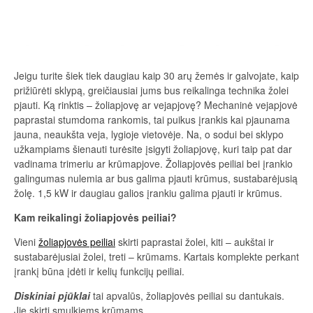
Jeigu turite šiek tiek daugiau kaip 30 arų žemės ir galvojate, kaip
prižiūrėti sklypą, greičiausiai jums bus reikalinga technika žolei
pjauti. Ką rinktis – žoliapjovę ar vejapjovę? Mechaninė vejapjovė
paprastai stumdoma rankomis, tai puikus įrankis kai pjaunama
jauna, neaukšta veja, lygioje vietovėje. Na, o sodui bei sklypo
užkampiams šienauti turėsite įsigyti žoliapjovę, kuri taip pat dar
vadinama trimeriu ar krūmapjove. Žoliapjovės peiliai bei įrankio
galingumas nulemia ar bus galima pjauti krūmus, sustabarėjusią
žolę. 1,5 kW ir daugiau galios įrankiu galima pjauti ir krūmus.
Kam reikalingi žoliapjovės peiliai?
Vieni
žoliapjovės peiliai
skirti paprastai žolei, kiti – aukštai ir
sustabarėjusiai žolei, treti – krūmams. Kartais komplekte perkant
įrankį būna įdėti ir kelių funkcijų peiliai.
Diskiniai pjūklai
tai apvalūs, žoliapjovės peiliai su dantukais.
Jie skirti smulkiems krūmams.