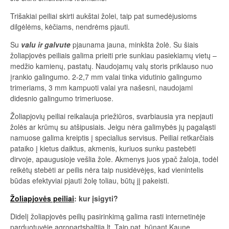
Trišakiai peiliai skirti aukštai žolei, taip pat sumedėjusioms
dilgėlėms, kėčiams, nendrėms pjauti.
Su
valu ir galvute
pjaunama jauna, minkšta žolė. Su šiais
žoliapjovės peiliais galima prieiti prie sunkiau pasiekiamų vietų –
medžio kamienų, pastatų. Naudojamų valų storis priklauso nuo
įrankio galingumo. 2-2,7 mm valai tinka vidutinio galingumo
trimeriams, 3 mm kampuoti valai yra našesni, naudojami
didesnio galingumo trimeriuose.
Žoliapjovių peiliai reikalauja priežiūros, svarbiausia yra nepjauti
žolės ar krūmų su atšipusiais. Jeigu nėra galimybės jų pagaląsti
namuose galima kreiptis į specialius servisus. Peiliai retkarčiais
pataiko į kietus daiktus, akmenis, kuriuos sunku pastebėti
dirvoje, apaugusioje vešlia žole. Akmenys juos ypač žaloja, todėl
reikėtų stebėti ar peilis nėra taip nusidėvėjęs, kad vienintelis
būdas efektyviai pjauti žolę toliau, būtų jį pakeisti.
Žoliapjovės peiliai
: kur įsigyti?
Didelį žoliapjovės peilių pasirinkimą galima rasti internetinėje
parduotuvėje agropartsbaltija.lt. Taip pat, būnant Kaune,