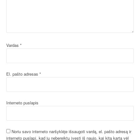
Vardas
*
El. pašto adresas
*
Interneto puslapis
Noriu savo interneto naršyklėje išsaugoti vardą, el. pašto adresą ir
interneto puslapį, kad jų nebereiktų įvesti iš naujo, kai kitą kartą vėl