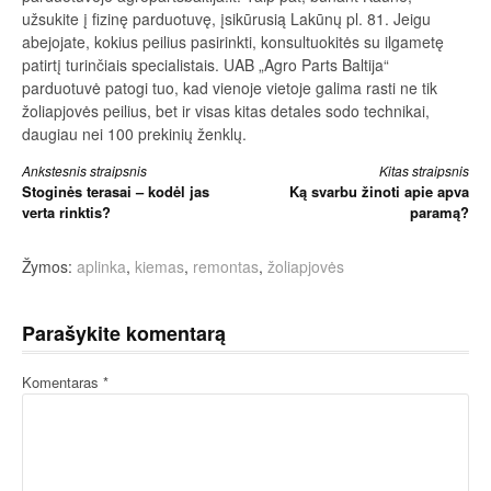
užsukite į fizinę parduotuvę, įsikūrusią Lakūnų pl. 81. Jeigu
abejojate, kokius peilius pasirinkti, konsultuokitės su ilgametę
patirtį turinčiais specialistais. UAB „Agro Parts Baltija“
parduotuvė patogi tuo, kad vienoje vietoje galima rasti ne tik
žoliapjovės peilius, bet ir visas kitas detales sodo technikai,
daugiau nei 100 prekinių ženklų.
Skaityti
Ankstesnis straipsnis
Kitas straipsnis
Stoginės terasai – kodėl jas
Ką svarbu žinoti apie apva
toliau
verta rinktis?
paramą?
Žymos:
aplinka
,
kiemas
,
remontas
,
žoliapjovės
Parašykite komentarą
Komentaras
*