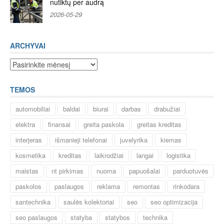
nutiktų per audrą
2026-05-29
ARCHYVAI
Archyvai
TEMOS
automobiliai
baldai
biurai
darbas
drabužiai
elektra
finansai
greita paskola
greitas kreditas
interjeras
išmanieji telefonai
juvelyrika
kiemas
kosmetika
kreditas
laikrodžiai
langai
logistika
maistas
nt pirkimas
nuoma
papuošalai
parduotuvės
paskolos
paslaugos
reklama
remontas
rinkodara
santechnika
saulės kolektoriai
seo
seo optimizacija
seo paslaugos
statyba
statybos
technika