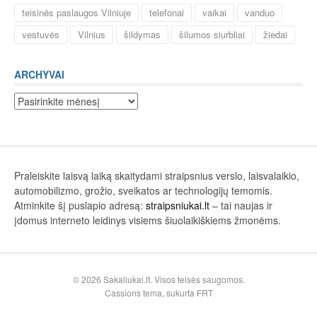
teisinės paslaugos Vilniuje
telefonai
vaikai
vanduo
vestuvės
Vilnius
šildymas
šilumos siurbliai
žiedai
ARCHYVAI
Archyvai
Praleiskite laisvą laiką skaitydami straipsnius verslo, laisvalaikio,
automobilizmo, grožio, sveikatos ar technologijų temomis.
Atminkite šį puslapio adresą:
straipsniukai.lt
– tai naujas ir
įdomus interneto leidinys visiems šiuolaikiškiems žmonėms.
© 2026 Sakaliukai.lt. Visos teisės saugomos.
Cassions tema, sukurta
FRT