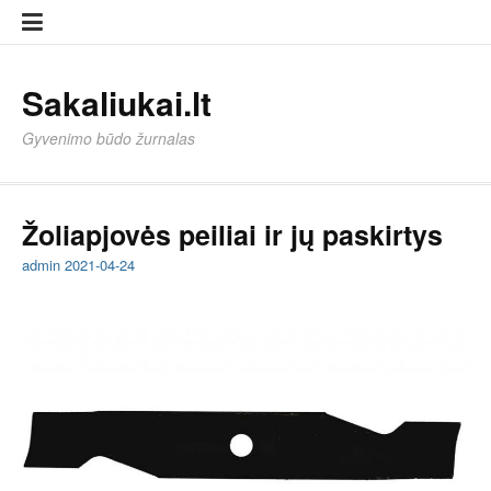
Eiti
Sampl
Sampl
prie
Page
Page
turinio
Sakaliukai.lt
Gyvenimo būdo žurnalas
Žoliapjovės peiliai ir jų paskirtys
admin
2021-04-24