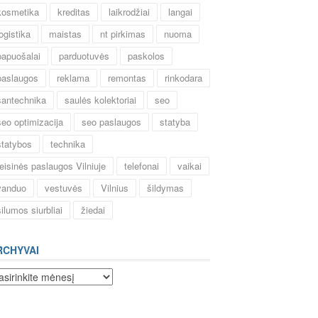
kosmetika
kreditas
laikrodžiai
langai
logistika
maistas
nt pirkimas
nuoma
papuošalai
parduotuvės
paskolos
paslaugos
reklama
remontas
rinkodara
santechnika
saulės kolektoriai
seo
seo optimizacija
seo paslaugos
statyba
statybos
technika
teisinės paslaugos Vilniuje
telefonai
vaikai
vanduo
vestuvės
Vilnius
šildymas
šilumos siurbliai
žiedai
RCHYVAI
chyvai