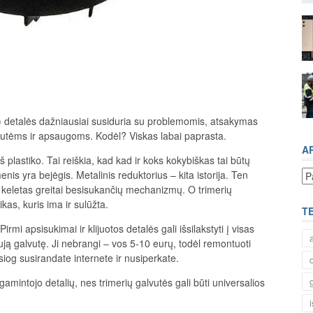
ų) detalės dažniausiai susiduria su problemomis, atsakymas
vutėms ir apsaugoms. Kodėl? Viskas labai paprasta.
A
plastiko. Tai reiškia, kad kad ir koks kokybiškas tai būtų
Ar
enis yra bejėgis. Metalinis reduktorius – kita istorija. Ten
 keletas greitai besisukančių mechanizmų. O trimerių
ikas, kuris ima ir sulūžta.
T
irmi apsisukimai ir klijuotos detalės gali išsilakstyti į visas
ują galvutę. Ji nebrangi – vos 5-10 eurų, todėl remontuoti
iog susirandate internete ir nusiperkate.
 gamintojo detalių, nes trimerių galvutės gali būti universalios