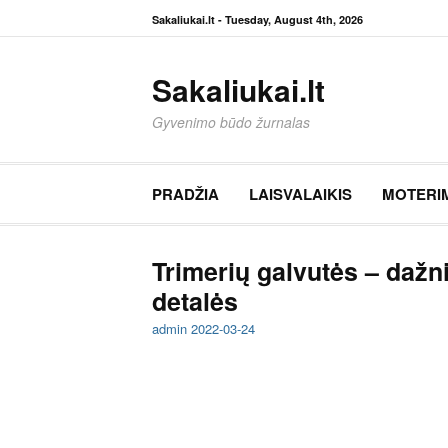
Eiti
Sakaliukai.lt -
Tuesday, August 4th, 2026
prie
turinio
Sakaliukai.lt
Gyvenimo būdo žurnalas
PRADŽIA
LAISVALAIKIS
MOTERI
Trimerių galvutės – dažn
detalės
admin
2022-03-24