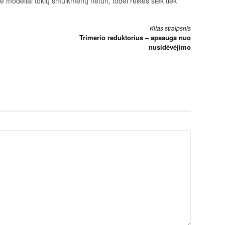
ie modeliai tokių smulkmenų neturi, todėl reikės šiek tiek
Kitas straipsnis
Trimerio reduktorius – apsauga nuo
nusidėvėjimo