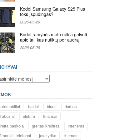
Kodėl Samsung Galaxy S25 Plus
toks įspūdingas?
2026-05-29
Kodėl ramybės metu reikia galvoti
apie tai, kas nutiktų per audrą
2026-05-29
RCHYVAI
chyvai
EMOS
automobiliai
baldai
biurai
darbas
drabužiai
elektra
finansai
greita paskola
greitas kreditas
interjeras
išmanieji telefonai
juvelyrika
kiemas