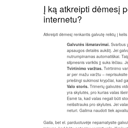
Į ką atkreipti dėmesį 
internetu?
Atkreipti dėmesį renkantis galvutę reiktų į kel
Galvutės išmatavimai.
Svarbus yr
apsaugos detalės aukštį. Jei galvu
nutrumpinamas automatiškai. Taip pa
silpnesnis variklis jį suks lėčiau. 
Tvirtinimo varžtas.
Tvirtinimo var
ar per mažu varžtu – neprisuksite 
priešingi sukimosi krypčiai, kad g
Valo storis.
Trimerių galvutės vidu
yra skylutės, pro kurias valas išei
Esmė ta, kad valas negali būti sto
neišsitrauks pro skylutes. Jei vala
neturi. Galima naudoti tiek apvali
Gaila, bet el. parduotuvėje nepamatysite galvut