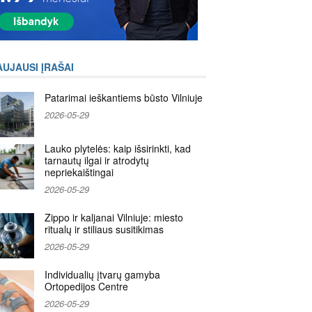
AUJAUSI ĮRAŠAI
Patarimai ieškantiems būsto Vilniuje
2026-05-29
Lauko plytelės: kaip išsirinkti, kad
tarnautų ilgai ir atrodytų
nepriekaištingai
2026-05-29
Zippo ir kaljanai Vilniuje: miesto
ritualų ir stiliaus susitikimas
2026-05-29
Individualių įtvarų gamyba
Ortopedijos Centre
2026-05-29