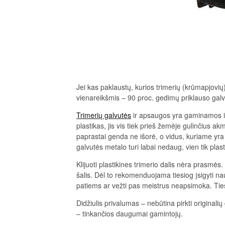
Jei kas paklaustų, kurios trimerių (krūmapjovi
vienareikšmis – 90 proc. gedimų priklauso gal
Trimerių galvutės
ir apsaugos yra gaminamos iš 
plastikas, jis vis tiek prieš žemėje gulinčius akm
paprastai genda ne išorė, o vidus, kuriame yra
galvutės metalo turi labai nedaug, vien tik plast
Klijuoti plastikines trimerio dalis nėra prasmės. P
šalis. Dėl to rekomenduojama tiesiog įsigyti na
patiems ar vežti pas meistrus neapsimoka. Ties
Didžiulis privalumas – nebūtina pirkti originalių
– tinkančios daugumai gamintojų.