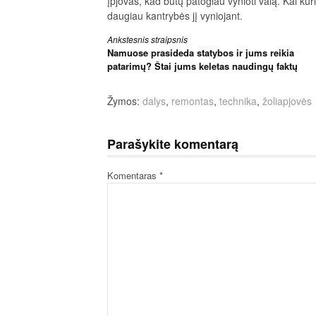
įpjovas, kad būtų patogiau vynioti valą. Kai kur
daugiau kantrybės jį vyniojant.
Skaityti
Ankstesnis straipsnis
Namuose prasideda statybos ir jums reikia
toliau
patarimų? Štai jums keletas naudingų faktų
Žymos:
dalys
,
remontas
,
technika
,
žoliapjovės
Parašykite komentarą
Komentaras
*