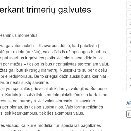
perkant trimerių galvutes
is esminius momentus:
a galvutės aukštis. Jis svarbus dėl to, kad pataikytų į
tė per didelė (aukšta), valas išlįs iš už apsaugos ir nebus
t svarbus ir galvutės plotis. Jei plotis labai didelis, jo
Jei per mažas – tiesiog jis bus nepritaikytas storesniam valui.
žtas gali būti skirtingų diametrų. Nusipirksite su per dideliu
prie reduktoriaus. Be to sriegiai dažniausiai būna kairiniai –
alvutė neatsisuktų savaime.
je yra specialūs grioveliai atskiriantys valo gijas. Šonuose
na. Kartais jos sutvirtintos metalo plokštelėmis, o kartais ne.
resnis, nei nurodyta. Jei valas storesnis, jis savaime
A
s per plonas, jis tiesiog susipainios. Valo forma reikšmės
us, tiek keturkampius, tiek šešiakampius valus.
Ar
ės vidaus. Kai kurie modeliai turi specialias pagalbines