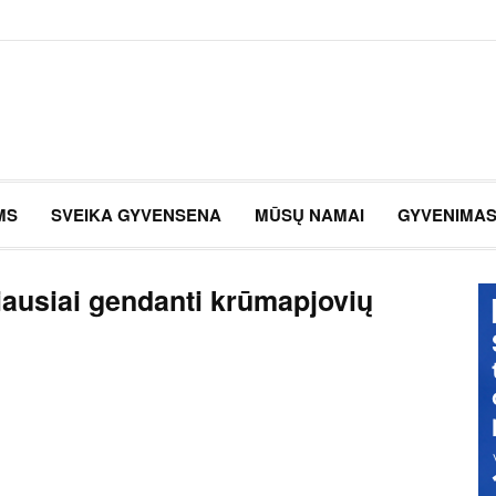
MS
SVEIKA GYVENSENA
MŪSŲ NAMAI
GYVENIMA
iausiai gendanti krūmapjovių