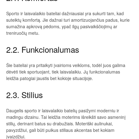
Sporto ir laisvalaikio bateliai dažniausiai yra sukurti tam, kad
suteiktų komfortą. Jie dažnai turi amortizuojančius padus, kurie
sumažina apkrovą pėdoms, ypač ilgų pasivaikščiojimų ar
treniruočių metu.
2.2. Funkcionalumas
Šie bateliai yra pritaikyti įvairioms veikloms, todėl juos galima
dėvėti tiek sportuojant, tiek laisvalaikiu. Jų funkcionalumas
leidžia patogiai jaustis bet kokioje situacijoje.
2.3. Stilius
Daugelis sporto ir laisvalaikio batelių pasižymi moderniu ir
madingu dizainu. Tai leidžia moterims išreikšti savo asmeninį
stilių, derinant batus su drabužiais. Moteriški aulinukai,
pavyzdžiui, gali būti puikus stiliaus akcentas bet kokiam
įvaizdžiui.