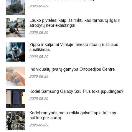
2026-05-29
Lauko plytelės: kaip išsirinkti, kad tarnautų ilgai ir
atrodytų nepriekaištingai
2026-05-29
Zippo ir kaljanai Vilniuje: miesto ritualų ir stiliaus
susitikimas
2026-05-29
Individualių įtvarų gamyba Ortopedijos Centre
2026-05-29
Kodėl Samsung Galaxy S25 Plus toks įspūdingas?
2026-05-29
Kodėl ramybės metu reikia galvoti apie tai, kas
nutiktų per audrą
2026-05-29