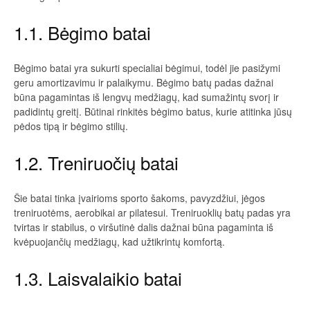
1.1. Bėgimo batai
Bėgimo batai yra sukurti specialiai bėgimui, todėl jie pasižymi
geru amortizavimu ir palaikymu. Bėgimo batų padas dažnai
būna pagamintas iš lengvų medžiagų, kad sumažintų svorį ir
padidintų greitį. Būtinai rinkitės bėgimo batus, kurie atitinka jūsų
pėdos tipą ir bėgimo stilių.
1.2. Treniruočių batai
Šie batai tinka įvairioms sporto šakoms, pavyzdžiui, jėgos
treniruotėms, aerobikai ar pilatesui. Treniruoklių batų padas yra
tvirtas ir stabilus, o viršutinė dalis dažnai būna pagaminta iš
kvėpuojančių medžiagų, kad užtikrintų komfortą.
1.3. Laisvalaikio batai