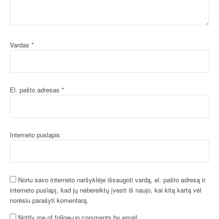
Vardas
*
El. pašto adresas
*
Interneto puslapis
Noriu savo interneto naršyklėje išsaugoti vardą, el. pašto adresą ir
interneto puslapį, kad jų nebereiktų įvesti iš naujo, kai kitą kartą vėl
norėsiu parašyti komentarą.
Notify me of follow-up comments by email.