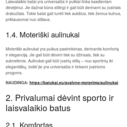
Laisvalaikio batai yra universalūs ir puikiai tinka kasdieniam
dėvėjimui. Jie dažnai būna stilingi ir gali būti derinami su įvairiais
drabužiais. Tokie batai gali turėti tiek aukštus, tiek žemus kulnus,
priklausomai nuo stiliaus.
1.4. Moteriški aulinukai
Moteriški aulinukai yra puikus pasirinkimas, derinantis komfortą
ir eleganciją. Jie gali būti dėvimi tiek su džinsais, tiek su
suknelėmis. Aulinukai gali būti įvairių stilių – nuo sportinių iki
elegantiškų, todėl jie yra universalūs ir tinkami įvairioms
progoms.
NAUDINGA:
https://batukai.eu/avalyne-moterims/aulinukai
2. Privalumai dėvint sporto ir
laisvalaikio batus
2.1. Komfortas