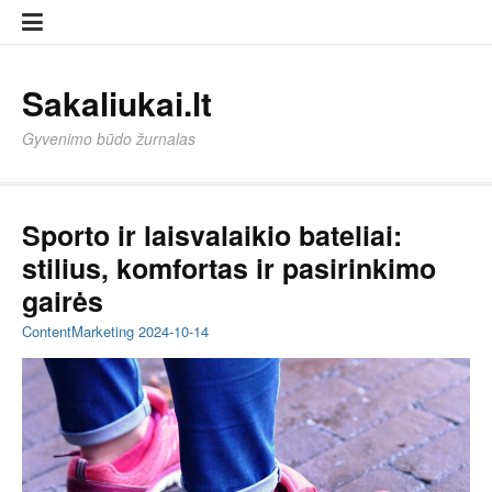
Eiti
Sampl
Sampl
prie
Page
Page
turinio
Sakaliukai.lt
Gyvenimo būdo žurnalas
Sporto ir laisvalaikio bateliai:
stilius, komfortas ir pasirinkimo
gairės
ContentMarketing
2024-10-14