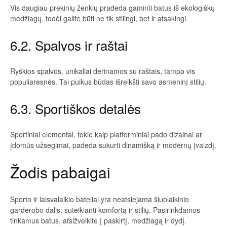
Vis daugiau prekinių ženklų pradeda gaminti batus iš ekologiškų
medžiagų, todėl galite būti ne tik stilingi, bet ir atsakingi.
6.2. Spalvos ir raštai
Ryškios spalvos, unikaliai derinamos su raštais, tampa vis
populiaresnės. Tai puikus būdas išreikšti savo asmeninį stilių.
6.3. Sportiškos detalės
Sportiniai elementai, tokie kaip platforminiai pado dizainai ar
įdomūs užsegimai, padeda sukurti dinamišką ir modernų įvaizdį.
Žodis pabaigai
Sporto ir laisvalaikio bateliai yra neatsiejama šiuolaikinio
garderobo dalis, suteikianti komfortą ir stilių. Pasirinkdamos
tinkamus batus, atsižvelkite į paskirtį, medžiagą ir dydį.