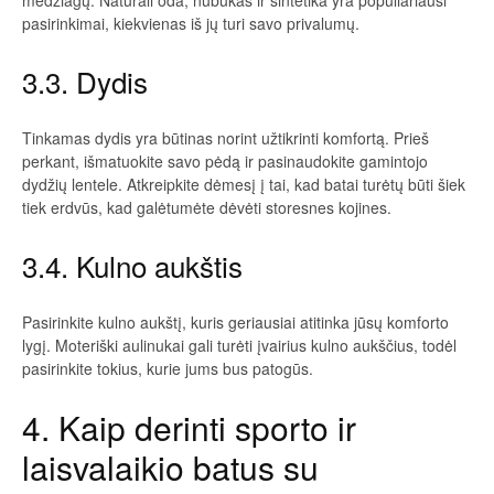
medžiagų. Natūrali oda, nubukas ir sintetika yra populiariausi
pasirinkimai, kiekvienas iš jų turi savo privalumų.
3.3. Dydis
Tinkamas dydis yra būtinas norint užtikrinti komfortą. Prieš
perkant, išmatuokite savo pėdą ir pasinaudokite gamintojo
dydžių lentele. Atkreipkite dėmesį į tai, kad batai turėtų būti šiek
tiek erdvūs, kad galėtumėte dėvėti storesnes kojines.
3.4. Kulno aukštis
Pasirinkite kulno aukštį, kuris geriausiai atitinka jūsų komforto
lygį. Moteriški aulinukai gali turėti įvairius kulno aukščius, todėl
pasirinkite tokius, kurie jums bus patogūs.
4. Kaip derinti sporto ir
laisvalaikio batus su