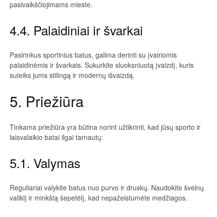
pasivaikščiojimams mieste.
4.4. Palaidiniai ir švarkai
Pasirinkus sportinius batus, galima derinti su įvairiomis
palaidinėmis ir švarkais. Sukurkite sluoksniuotą įvaizdį, kuris
suteiks jums stilingą ir modernų išvaizdą.
5. Priežiūra
Tinkama priežiūra yra būtina norint užtikrinti, kad jūsų sporto ir
laisvalaikio batai ilgai tarnautų:
5.1. Valymas
Reguliariai valykite batus nuo purvo ir druskų. Naudokite švelnų
valiklį ir minkštą šepetėlį, kad nepažeistumėte medžiagos.