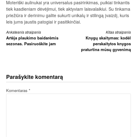
Moteriški aulinukai yra universalus pasirinkimas, puikiai tinkantis
tiek kasdieniam dėvėjimui, tiek aktyviam laisvalaikiui. Su tinkama
priežiūra ir derinimu galite sukurti unikalų ir stilingą įvaizdį, kuris
leis jums jaustis patogiai ir pasitikinčiai.
Skaityti
Ankstesnis straipsnis
Kitas straipsnis
Artėja plaukimo baidarėmis
Knygų skaitymas: kodėl
toliau
sezonas. Pasiruoškite jam
perskaitytos knygos
praturtina mūsų gyvenimą
Parašykite komentarą
Komentaras
*