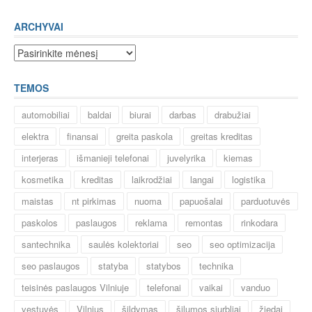
ARCHYVAI
Archyvai
TEMOS
automobiliai
baldai
biurai
darbas
drabužiai
elektra
finansai
greita paskola
greitas kreditas
interjeras
išmanieji telefonai
juvelyrika
kiemas
kosmetika
kreditas
laikrodžiai
langai
logistika
maistas
nt pirkimas
nuoma
papuošalai
parduotuvės
paskolos
paslaugos
reklama
remontas
rinkodara
santechnika
saulės kolektoriai
seo
seo optimizacija
seo paslaugos
statyba
statybos
technika
teisinės paslaugos Vilniuje
telefonai
vaikai
vanduo
vestuvės
Vilnius
šildymas
šilumos siurbliai
žiedai