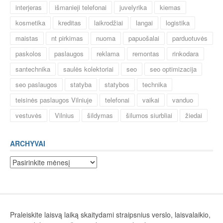
interjeras
išmanieji telefonai
juvelyrika
kiemas
kosmetika
kreditas
laikrodžiai
langai
logistika
maistas
nt pirkimas
nuoma
papuošalai
parduotuvės
paskolos
paslaugos
reklama
remontas
rinkodara
santechnika
saulės kolektoriai
seo
seo optimizacija
seo paslaugos
statyba
statybos
technika
teisinės paslaugos Vilniuje
telefonai
vaikai
vanduo
vestuvės
Vilnius
šildymas
šilumos siurbliai
žiedai
ARCHYVAI
Archyvai
Praleiskite laisvą laiką skaitydami straipsnius verslo, laisvalaikio,