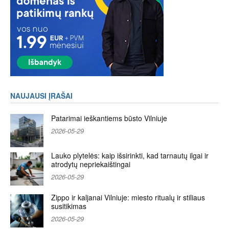
NAUJAUSI ĮRAŠAI
Patarimai ieškantiems būsto Vilniuje
2026-05-29
Lauko plytelės: kaip išsirinkti, kad tarnautų ilgai ir
atrodytų nepriekaištingai
2026-05-29
Zippo ir kaljanai Vilniuje: miesto ritualų ir stiliaus
susitikimas
2026-05-29