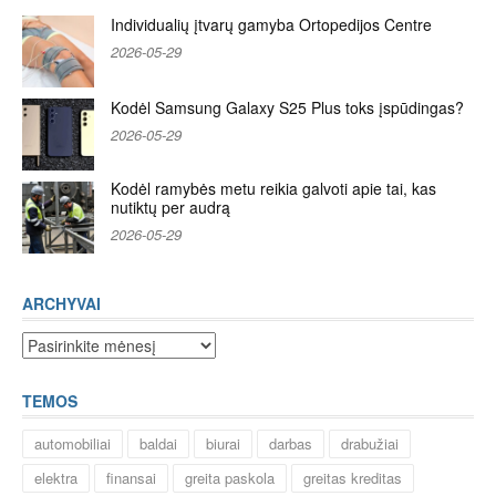
Individualių įtvarų gamyba Ortopedijos Centre
2026-05-29
Kodėl Samsung Galaxy S25 Plus toks įspūdingas?
2026-05-29
Kodėl ramybės metu reikia galvoti apie tai, kas
nutiktų per audrą
2026-05-29
ARCHYVAI
Archyvai
TEMOS
automobiliai
baldai
biurai
darbas
drabužiai
elektra
finansai
greita paskola
greitas kreditas