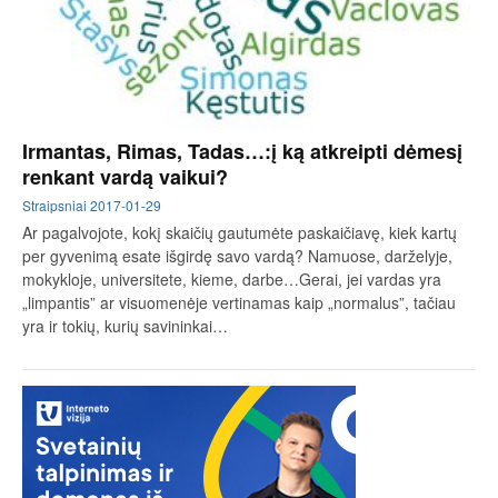
Irmantas, Rimas, Tadas…:į ką atkreipti dėmesį
renkant vardą vaikui?
Straipsniai
2017-01-29
Ar pagalvojote, kokį skaičių gautumėte paskaičiavę, kiek kartų
per gyvenimą esate išgirdę savo vardą? Namuose, darželyje,
mokykloje, universitete, kieme, darbe…Gerai, jei vardas yra
„limpantis” ar visuomenėje vertinamas kaip „normalus”, tačiau
yra ir tokių, kurių savininkai…