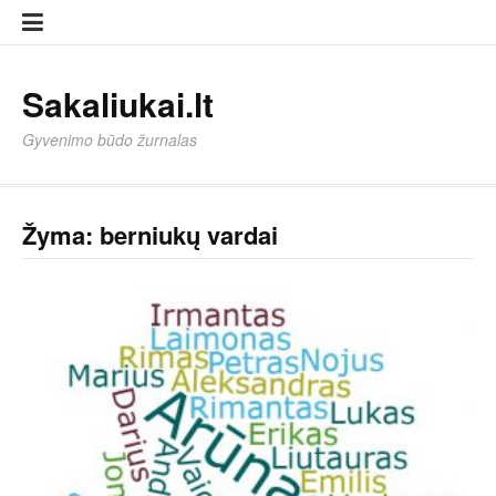
Eiti
Sampl
Sampl
prie
Page
Page
turinio
Sakaliukai.lt
Gyvenimo būdo žurnalas
Žyma:
berniukų vardai