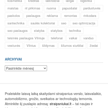
kosmetika
kreditas
laikrodžiai
langai
logistika
maistas
nt pirkimas
nuoma
papuošalai
parduotuvės
paskolos
paslaugos
reklama
remontas
rinkodara
santechnika
saulės kolektoriai
seo
seo optimizacija
seo paslaugos
statyba
statybos
technika
teisinės paslaugos Vilniuje
telefonai
vaikai
vanduo
vestuvės
Vilnius
šildymas
šilumos siurbliai
žiedai
ARCHYVAI
Archyvai
Praleiskite laisvą laiką skaitydami straipsnius verslo, laisvalaikio,
automobilizmo, grožio, sveikatos ar technologijų temomis.
Atminkite šį puslapio adresą:
straipsniukai.lt
– tai naujas ir