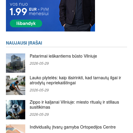
NAUJAUSI ĮRAŠAI
Patarimai ieškantiems būsto Vilniuje
2026-05-29
Lauko plytelės: kaip išsirinkti, kad tarnautų ilgai ir
atrodytų nepriekaištingai
2026-05-29
Zippo ir kaljanai Vilniuje: miesto ritualų ir stiliaus
susitikimas
2026-05-29
Individualių įtvarų gamyba Ortopedijos Centre