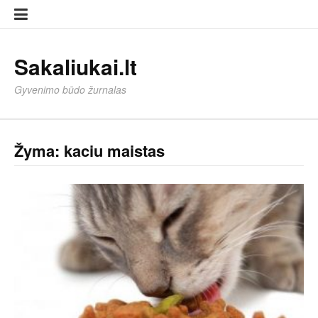
Eiti
Sampl
Sampl
prie
Page
Page
turinio
Sakaliukai.lt
Gyvenimo būdo žurnalas
Žyma:
kaciu maistas