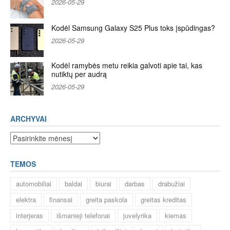
2026-05-29
Kodėl Samsung Galaxy S25 Plus toks įspūdingas?
2026-05-29
Kodėl ramybės metu reikia galvoti apie tai, kas
nutiktų per audrą
2026-05-29
ARCHYVAI
Archyvai
TEMOS
automobiliai
baldai
biurai
darbas
drabužiai
elektra
finansai
greita paskola
greitas kreditas
interjeras
išmanieji telefonai
juvelyrika
kiemas