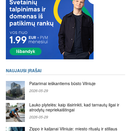
NAUJAUSI ĮRAŠAI
Patarimai ieškantiems būsto Vilniuje
2026-05-29
Lauko plytelės: kaip išsirinkti, kad tarnautų ilgai ir
atrodytų nepriekaištingai
2026-05-29
Zippo ir kaljanai Vilniuje: miesto ritualų ir stiliaus