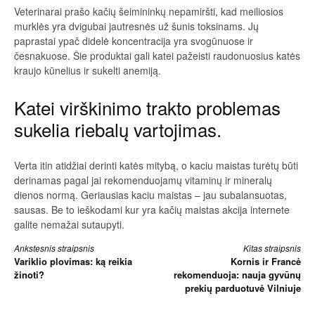
Veterinarai prašo kačių šeimininkų nepamiršti, kad meiliosios
murklės yra dvigubai jautresnės už šunis toksinams. Jų
paprastai ypač didelė koncentracija yra svogūnuose ir
česnakuose. Šie produktai gali katei pažeisti raudonuosius katės
kraujo kūnelius ir sukelti anemiją.
Katei virškinimo trakto problemas
sukelia riebalų vartojimas.
Verta itin atidžiai derinti katės mitybą, o kaciu maistas turėtų būti
derinamas pagal jai rekomenduojamų vitaminų ir mineralų
dienos normą. Geriausias kaciu maistas – jau subalansuotas,
sausas. Be to ieškodami kur yra kačių maistas akcija internete
galite nemažai sutaupyti.
Skaityti
Ankstesnis straipsnis
Kitas straipsnis
Variklio plovimas: ką reikia
Kornis ir Francė
toliau
žinoti?
rekomenduoja: nauja gyvūnų
prekių parduotuvė Vilniuje