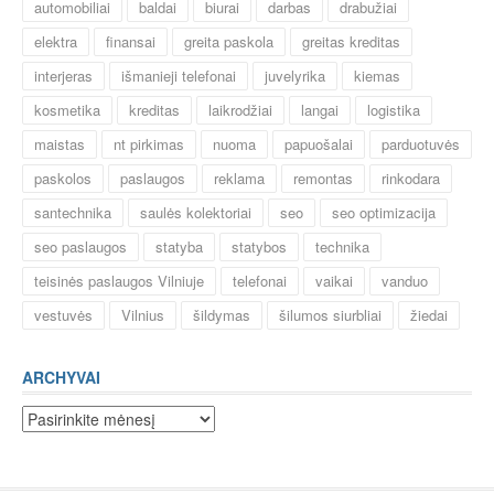
automobiliai
baldai
biurai
darbas
drabužiai
elektra
finansai
greita paskola
greitas kreditas
interjeras
išmanieji telefonai
juvelyrika
kiemas
kosmetika
kreditas
laikrodžiai
langai
logistika
maistas
nt pirkimas
nuoma
papuošalai
parduotuvės
paskolos
paslaugos
reklama
remontas
rinkodara
santechnika
saulės kolektoriai
seo
seo optimizacija
seo paslaugos
statyba
statybos
technika
teisinės paslaugos Vilniuje
telefonai
vaikai
vanduo
vestuvės
Vilnius
šildymas
šilumos siurbliai
žiedai
ARCHYVAI
Archyvai