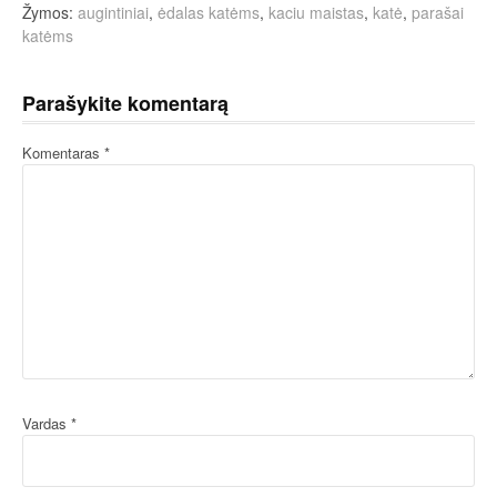
Žymos:
augintiniai
,
ėdalas katėms
,
kaciu maistas
,
katė
,
parašai
katėms
Parašykite komentarą
Komentaras
*
Vardas
*