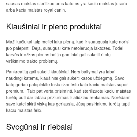
sausas maistas sterilizuotoms katems yra kaciu maistas josera
arba kaciu maistas royal canin.
Kiaušiniai ir pieno produktai
Maži kačiukai taip meilei laka pieną, kad ir suaugusią katę norisi
juo palepinti. Deja, suaugusi katė netoleruoja laktozės. Todėl
karvės ir ožkos pienas bei jo gaminiai gali sukelti rimtų
virškinimo trakto problemų.
Pankreatitą gali sukelti kiaušiniai. Nors baltymai yra labai
naudingi katėms, kiaušiniai gali sukelti kasos uždegimą. Savo
katę geriau palepinkite tokiu skanėstu kaip kaciu maistas super
premium. Taip pat verta prisiminti, kad sterilizuotu kaciu maistas
turėtų būti dar labiau prižiūrimas ir atidžiau renkamas. Norėdami
savo katei skirti viską kas geriausia, Jūsų pasirinkmu turėtų tapti
kaciu maistas felix.
Svogūnai ir riebalai