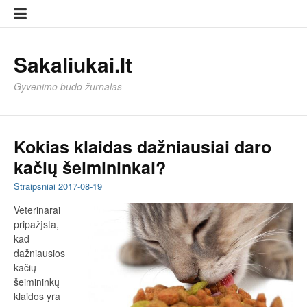
Eiti
Sampl
Sampl
prie
Page
Page
turinio
Sakaliukai.lt
Gyvenimo būdo žurnalas
Kokias klaidas dažniausiai daro
kačių šeimininkai?
Straipsniai
2017-08-19
Veterinarai
pripažįsta,
kad
dažniausios
kačių
šeimininkų
klaidos yra