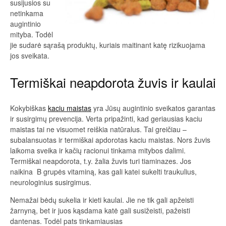
susijusios su
netinkama
augintinio
mityba. Todėl
jie sudarė sąrašą produktų, kuriais maitinant katę rizikuojama
jos sveikata.
Termiškai neapdorota žuvis ir kaulai
Kokybiškas
kaciu maistas
yra Jūsų augintinio sveikatos garantas
ir susirgimų prevencija. Verta pripažinti, kad geriausias kaciu
maistas tai ne visuomet reiškia natūralus. Tai greičiau –
subalansuotas ir termiškai apdorotas kaciu maistas. Nors žuvis
laikoma sveika ir kačių racionui tinkama mitybos dalimi.
Termiškai neapdorota, t.y. žalia žuvis turi tiaminazes. Jos
naikina B grupės vitaminą, kas gali katei sukelti traukulius,
neurologinius susirgimus.
Nemažai bėdų sukelia ir kieti kaulai. Jie ne tik gali apžeisti
žarnyną, bet ir juos kąsdama katė gali susižeisti, pažeisti
dantenas. Todėl pats tinkamiausias