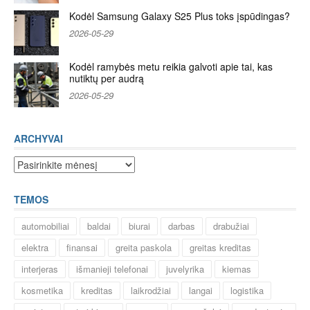
Kodėl Samsung Galaxy S25 Plus toks įspūdingas?
2026-05-29
Kodėl ramybės metu reikia galvoti apie tai, kas
nutiktų per audrą
2026-05-29
ARCHYVAI
Archyvai
TEMOS
automobiliai
baldai
biurai
darbas
drabužiai
elektra
finansai
greita paskola
greitas kreditas
interjeras
išmanieji telefonai
juvelyrika
kiemas
kosmetika
kreditas
laikrodžiai
langai
logistika