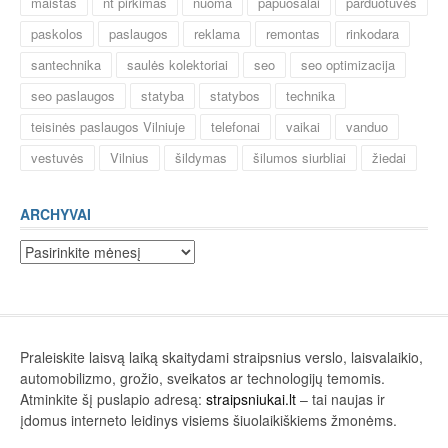
maistas
nt pirkimas
nuoma
papuošalai
parduotuvės
paskolos
paslaugos
reklama
remontas
rinkodara
santechnika
saulės kolektoriai
seo
seo optimizacija
seo paslaugos
statyba
statybos
technika
teisinės paslaugos Vilniuje
telefonai
vaikai
vanduo
vestuvės
Vilnius
šildymas
šilumos siurbliai
žiedai
ARCHYVAI
Archyvai
Praleiskite laisvą laiką skaitydami straipsnius verslo, laisvalaikio,
automobilizmo, grožio, sveikatos ar technologijų temomis.
Atminkite šį puslapio adresą:
straipsniukai.lt
– tai naujas ir
įdomus interneto leidinys visiems šiuolaikiškiems žmonėms.