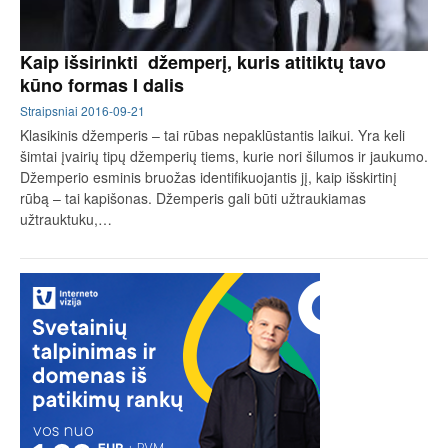
Kaip išsirinkti džemperį, kuris atitiktų tavo
kūno formas I dalis
Straipsniai
2016-09-21
Klasikinis džemperis – tai rūbas nepaklūstantis laikui. Yra keli
šimtai įvairių tipų džemperių tiems, kurie nori šilumos ir jaukumo.
Džemperio esminis bruožas identifikuojantis jį, kaip išskirtinį
rūbą – tai kapišonas. Džemperis gali būti užtraukiamas
užtrauktuku,…