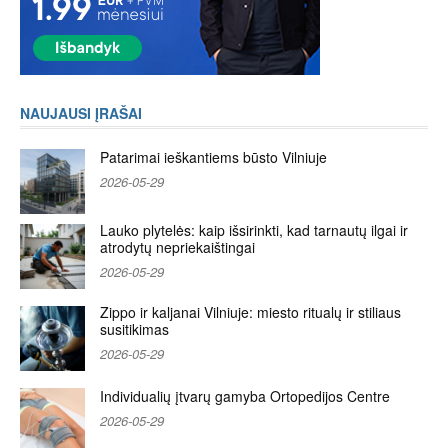
NAUJAUSI ĮRAŠAI
Patarimai ieškantiems būsto Vilniuje
2026-05-29
Lauko plytelės: kaip išsirinkti, kad tarnautų ilgai ir
atrodytų nepriekaištingai
2026-05-29
Zippo ir kaljanai Vilniuje: miesto ritualų ir stiliaus
susitikimas
2026-05-29
Individualių įtvarų gamyba Ortopedijos Centre
2026-05-29