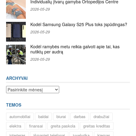
Individualių įtvarų gamyba Ortopedijos Centre
2026-05-29
Kodėl Samsung Galaxy S25 Plus toks įspūdingas?
2026-05-29
Kodėl ramybės metu reikia galvoti apie tai, kas
nutiktų per audrą
2026-05-29
ARCHYVAI
Archyvai
TEMOS
automobiliai
baldai
biurai
darbas
drabužiai
elektra
finansai
greita paskola
greitas kreditas
interjeras
išmanieji telefonai
juvelyrika
kiemas