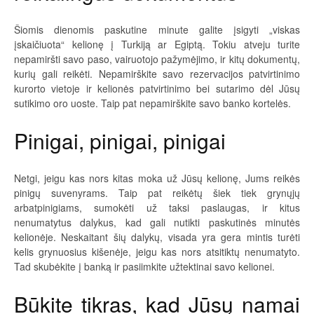
Šiomis dienomis paskutine minute galite įsigyti „viskas
įskaičiuota“ kelionę į Turkiją ar Egiptą. Tokiu atveju turite
nepamiršti savo paso, vairuotojo pažymėjimo, ir kitų dokumentų,
kurių gali reikėti. Nepamirškite savo rezervacijos patvirtinimo
kurorto vietoje ir kelionės patvirtinimo bei sutarimo dėl Jūsų
sutikimo oro uoste. Taip pat nepamirškite savo banko kortelės.
Pinigai, pinigai, pinigai
Netgi, jeigu kas nors kitas moka už Jūsų kelionę, Jums reikės
pinigų suvenyrams. Taip pat reikėtų šiek tiek grynųjų
arbatpinigiams, sumokėti už taksi paslaugas, ir kitus
nenumatytus dalykus, kad gali nutikti paskutinės minutės
kelionėje. Neskaitant šių dalykų, visada yra gera mintis turėti
kelis grynuosius kišenėje, jeigu kas nors atsitiktų nenumatyto.
Tad skubėkite į banką ir pasiimkite užtektinai savo kelionei.
Būkite tikras, kad Jūsų namai