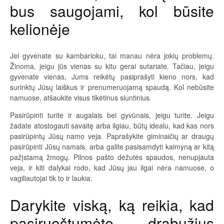
bus saugojami, kol būsite
kelionėje
Jei gyvenate su kambarioku, tai manau nėra jokių problemų.
Žinoma, jeigu jūs vienas su kitu gerai sutariate. Tačiau, jeigu
gyvenate vienas, Jums reikėtų pasiprašyti kieno nors, kad
surinktų Jūsų laiškus ir prenumeruojamą spaudą. Kol nebūsite
namuose, atšaukite visus tikėtinus siuntinius.
Pasirūpinti turite ir augalais bei gyvūnais, jeigu turite. Jeigu
žadate atostogauti savaitę arba ilgiau, būtų idealu, kad kas nors
pasirūpintų Jūsų namo veja. Paprašykite giminaičių ar draugų
pasirūpinti Jūsų namais, arba galite pasisamdyti kaimyną ar kitą
pažįstamą žmogų. Pilnos pašto dėžutės spaudos, nenupjauta
veja, ir kiti dalykai rodo, kad Jūsų jau ilgai nėra namuose, o
vagiliautojai tik to ir laukia.
Darykite viską, ką reikia, kad
pasiruoštumėte drabužius