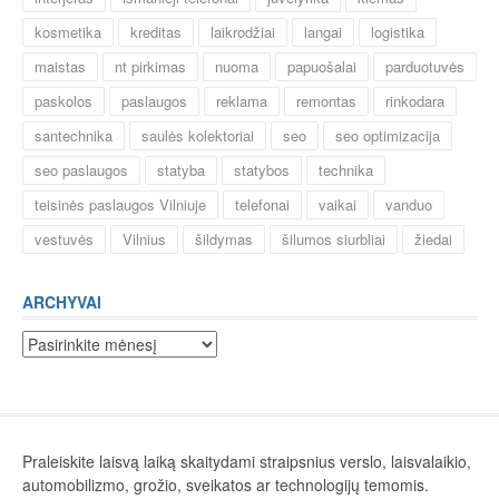
kosmetika
kreditas
laikrodžiai
langai
logistika
maistas
nt pirkimas
nuoma
papuošalai
parduotuvės
paskolos
paslaugos
reklama
remontas
rinkodara
santechnika
saulės kolektoriai
seo
seo optimizacija
seo paslaugos
statyba
statybos
technika
teisinės paslaugos Vilniuje
telefonai
vaikai
vanduo
vestuvės
Vilnius
šildymas
šilumos siurbliai
žiedai
ARCHYVAI
Archyvai
Praleiskite laisvą laiką skaitydami straipsnius verslo, laisvalaikio,
automobilizmo, grožio, sveikatos ar technologijų temomis.