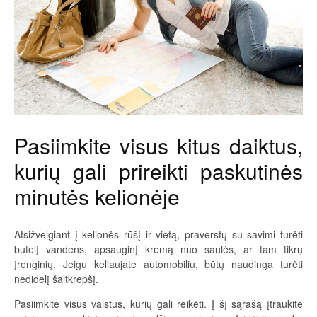
Pasiimkite visus kitus daiktus,
kurių gali prireikti paskutinės
minutės kelionėje
Atsižvelgiant į kelionės rūšį ir vietą, praverstų su savimi turėti
butelį vandens, apsauginį kremą nuo saulės, ar tam tikrų
įrenginių. Jeigu keliaujate automobiliu, būtų naudinga turėti
nedidelį šaltkrepšį.
Pasiimkite visus vaistus, kurių gali reikėti. Į šį sąrašą įtraukite