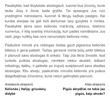
Pasakykite, kad išvykstate atostogauti, tuomet bus žmonių, kurie
lauks Jūsų ir žinos, kada grįšite. Tai apsaugos Jus nuo
pradingimo mėnesiams, kuomet iš tikrųjų kažkas pasiges. Kai
kuriais atvejais tai gali būti skirtumas tarp gyvybės ir mirties.
Pasakykite jiems savo kelionės maršrutą, adresus, telefono
numerius, ir kitą svarbią informaciją, kuri padės namiškiams Jus
rasti, jeigu nutiktų kas nors nenumatyto kelionės metu.
Paskutinė minutė yra neblogas būdas gauti pigesnius kelionės
bilietus ir gerai pailsėti. Tačiau geresnė mintis būtų pirkti bilietus
ir planuoti savo atostogas iš anksto. Taip Jūs tikrai žinosite, kad
turėsite puikias atostogas, nereikės niekur skubėti, ieškant
reikalingų daiktų, ir galėsite po truputį susiplanuoti savo idealias
atostogas. Kitu atveju, paskutinės minutės kelionės yra puikus
išsigelbėjimas žmonėms, kurie neturi galimybės planuoti.
Skaityti
Ankstesnis straipsnis
Kitas straipsnis
Kelionės į Italiją: griuvėsių
Pigūs skrydžiai ne tokie jau
toliau
didybė
pigūs, kaip atrodo?