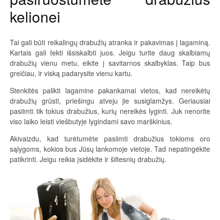
kelionei
Tai gali būti reikalingų drabužių atranka ir pakavimas į lagaminą.
Kartais gali tekti išsiskalbti juos. Jeigu turite daug skalbiamų
drabužių vienu metu, eikite į savitarnos skalbyklas. Taip bus
greičiau, ir viską padarysite vienu kartu.
Stenkitės palikti lagamine pakankamai vietos, kad nereikėtų
drabužių grūsti, priešingu atveju jie susiglamžys. Geriausiai
pasiimti tik tokius drabužius, kurių nereikės lyginti. Juk nenorite
viso laiko leisti viešbutyje lygindami savo marškinius.
Akivaizdu, kad turėtumėte pasiimti drabužius tokioms oro
sąlygoms, kokios bus Jūsų lankomoje vietoje. Tad nepatingėkite
patikrinti. Jeigu reikia įsidėkite ir šiltesnių drabužių.