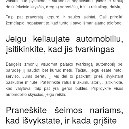
vaistus nuo pykinimo ir skrandžio negalavimų. Įsidėkite rankų
dezinfekcinio skysčio, drėgnų servėtėlių, ir kitų reikalingų dalykų.
Taip pat praverstų kepurė ir saulės akiniai. Gali prireikti
žemėlapio, nepaisant to, kad turite jį savo išmaniajame telefone.
Jeigu keliaujate automobiliu,
įsitikinkite, kad jis tvarkingas
Daugelis žmonių visuomet palaiko tvarkingą automobilį bei
paruošę jį naudoti bet kuriuo metu. Tačiau, jeigu esate netoli
serviso, Jums derėtų jį vis dėl to patikrinti prieš išvykstant
paskutine minute. Patikrinkite ratus ir akumuliatorių. Įsitikinkite,
kad valytuvai taip pat yra geros būklės. Pripildykite visus
automobilio skysčius, jeigu reikia.
Praneškite šeimos nariams,
kad išvykstate, ir kada grįšite