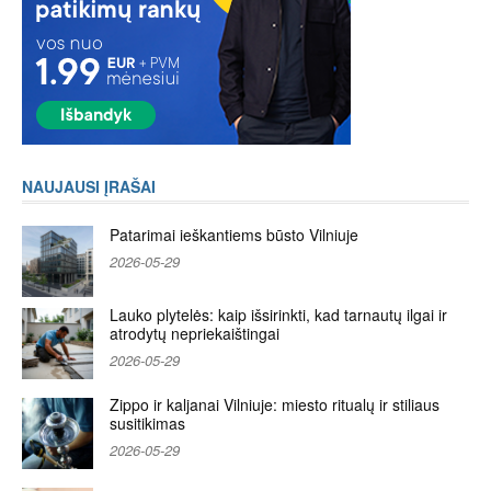
NAUJAUSI ĮRAŠAI
Patarimai ieškantiems būsto Vilniuje
2026-05-29
Lauko plytelės: kaip išsirinkti, kad tarnautų ilgai ir
atrodytų nepriekaištingai
2026-05-29
Zippo ir kaljanai Vilniuje: miesto ritualų ir stiliaus
susitikimas
2026-05-29