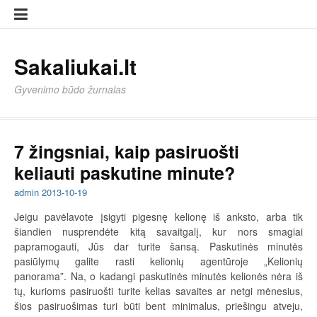
Eiti
Sampl
Sampl
prie
Page
Page
turinio
Sakaliukai.lt
Gyvenimo būdo žurnalas
7 žingsniai, kaip pasiruošti
keliauti paskutine minute?
admin
2013-10-19
Jeigu pavėlavote įsigyti pigesnę kelionę iš anksto, arba tik
šiandien nusprendėte kitą savaitgalį, kur nors smagiai
papramogauti, Jūs dar turite šansą. Paskutinės minutės
pasiūlymų galite rasti kelionių agentūroje „Kelionių
panorama”. Na, o kadangi paskutinės minutės kelionės nėra iš
tų, kurioms pasiruošti turite kelias savaites ar netgi mėnesius,
šios pasiruošimas turi būti bent minimalus, priešingu atveju,