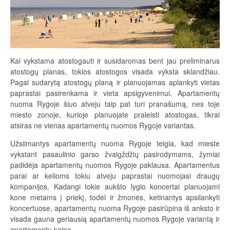
Kai vykstama atostogauti ir susidaromas bent jau preliminarus
atostogų planas, tokios atostogos visada vyksta sklandžiau.
Pagal sudarytą atostogų planą ir planuojamas aplankyti vietas
paprastai pasirenkama ir vieta apsigyvenimui. Apartamentų
nuoma Rygoje šiuo atveju taip pat turi pranašumą, nes toje
miesto zonoje, kurioje planuojate praleisti atostogas, tikrai
atsiras ne vienas apartamentų nuomos Rygoje variantas.
Užsiimantys apartamentų nuoma Rygoje teigia, kad mieste
vykstant pasaulinio garso žvaigždžių pasirodymams, žymiai
padidėja apartamentų nuomos Rygoje paklausa. Apartamentus
parai ar kelioms tokiu atveju paprastai nuomojasi draugų
kompanijos. Kadangi tokie aukšto lygio koncertai planuojami
kone metams į priekį, todėl ir žmonės, ketinantys apsilankyti
koncertuose, apartamentų nuoma Rygoje pasirūpina iš anksto ir
visada gauna geriausią apartamentų nuomos Rygoje variantą ir
apartamentų kainą.