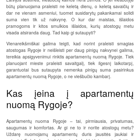
būtų planuojama praleisti ne keletą dienų, o keletą savaičių ir
dar ne vienam asmeniui, tuomet susidarytų pakankamai solidi
suma vien tik už nakvynę. O kur dar maistas, išlaidos
pramogoms ir kitos smulkios išlaidos, kurių atostogų metu
visada atsiranda daug. Tad kaip gi sutaupyti?
Vienareikšmiškai galima teigti, kad norint praleisti smagias
atostogas Rygoje ir neišleisti per daug pinigų nakvynei galima,
tereikia apsigyvenimui rinktis apartamentų nuomą Rygoje. Tiek
planuojant mieste praleisti savaitgalį, tiek ilgesnį laikotarpį,
garantuotai bus sutaupyta nemenka pinigų suma pasirinkus
apartamentų nuomą Rygoje, o ne viešbučio kambarį.
Kas įeina į apartamentų
nuomą Rygoje?
Apartamentų nuoma Rygoje – tai, pirmiausia, privatumas,
saugumas ir komfortas. Ar gi ne to ir norite atostogų metu?
Uždarę nuomojamų apartamentų duris jausitės jaukiai ir