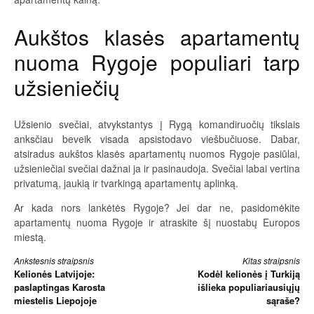
Aukštos klasės apartamentų
nuoma Rygoje populiari tarp
užsieniečių
Užsienio svečiai, atvykstantys į Rygą komandiruočių tikslais
anksčiau beveik visada apsistodavo viešbučiuose. Dabar,
atsiradus aukštos klasės apartamentų nuomos Rygoje pasiūlai,
užsieniečiai svečiai dažnai ja ir pasinaudoja. Svečiai labai vertina
privatumą, jaukią ir tvarkingą apartamentų aplinką.
Ar kada nors lankėtės Rygoje? Jei dar ne, pasidomėkite
apartamentų nuoma Rygoje ir atraskite šį nuostabų Europos
miestą.
Skaityti
Ankstesnis straipsnis
Kitas straipsnis
Kelionės Latvijoje:
Kodėl kelionės į Turkiją
toliau
paslaptingas Karosta
išlieka populiariausiųjų
miestelis Liepojoje
sąraše?