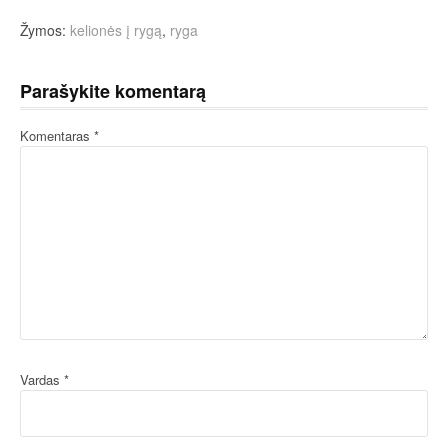
Žymos:
kelionės į rygą
,
ryga
Parašykite komentarą
Komentaras
*
Vardas
*