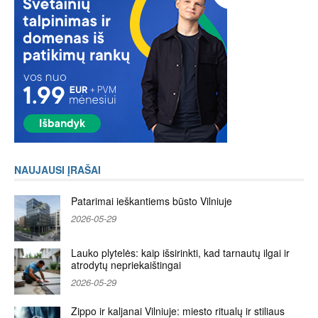
NAUJAUSI ĮRAŠAI
Patarimai ieškantiems būsto Vilniuje
2026-05-29
Lauko plytelės: kaip išsirinkti, kad tarnautų ilgai ir
atrodytų nepriekaištingai
2026-05-29
Zippo ir kaljanai Vilniuje: miesto ritualų ir stiliaus