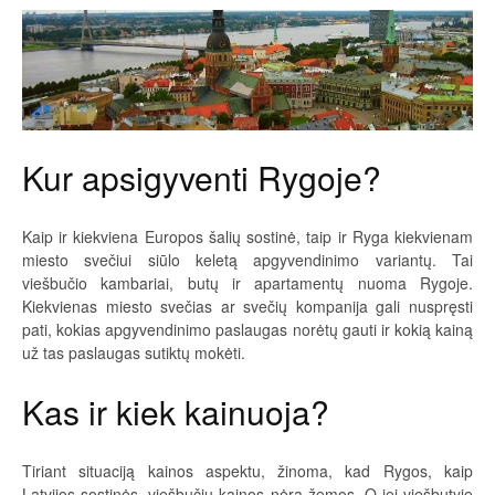
Kur apsigyventi Rygoje?
Kaip ir kiekviena Europos šalių sostinė, taip ir Ryga kiekvienam
miesto svečiui siūlo keletą apgyvendinimo variantų. Tai
viešbučio kambariai, butų ir apartamentų nuoma Rygoje.
Kiekvienas miesto svečias ar svečių kompanija gali nuspręsti
pati, kokias apgyvendinimo paslaugas norėtų gauti ir kokią kainą
už tas paslaugas sutiktų mokėti.
Kas ir kiek kainuoja?
Tiriant situaciją kainos aspektu, žinoma, kad Rygos, kaip
Latvijos sostinės, viešbučių kainos nėra žemos. O jei viešbutyje