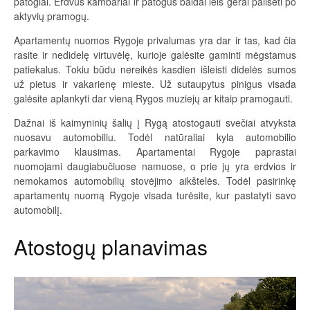
patogiai. Erdvūs kambariai ir patogūs baldai leis gerai pailsėti po
aktyvių pramogų.
Apartamentų nuomos Rygoje privalumas yra dar ir tas, kad čia
rasite ir nedidelę virtuvėlę, kurioje galėsite gaminti mėgstamus
patiekalus. Tokiu būdu nereikės kasdien išleisti didelės sumos
už pietus ir vakarienę mieste. Už sutaupytus pinigus visada
galėsite aplankyti dar vieną Rygos muziejų ar kitaip pramogauti.
Dažnai iš kaimyninių šalių į Rygą atostogauti svečiai atvyksta
nuosavu automobiliu. Todėl natūraliai kyla automobilio
parkavimo klausimas. Apartamentai Rygoje paprastai
nuomojami daugiabučiuose namuose, o prie jų yra erdvios ir
nemokamos automobilių stovėjimo aikštelės. Todėl pasirinkę
apartamentų nuomą Rygoje visada turėsite, kur pastatyti savo
automobilį.
Atostogų planavimas