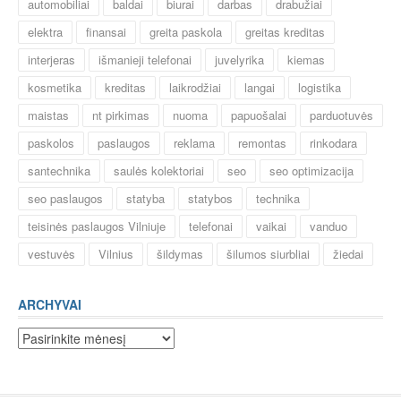
automobiliai
baldai
biurai
darbas
drabužiai
elektra
finansai
greita paskola
greitas kreditas
interjeras
išmanieji telefonai
juvelyrika
kiemas
kosmetika
kreditas
laikrodžiai
langai
logistika
maistas
nt pirkimas
nuoma
papuošalai
parduotuvės
paskolos
paslaugos
reklama
remontas
rinkodara
santechnika
saulės kolektoriai
seo
seo optimizacija
seo paslaugos
statyba
statybos
technika
teisinės paslaugos Vilniuje
telefonai
vaikai
vanduo
vestuvės
Vilnius
šildymas
šilumos siurbliai
žiedai
ARCHYVAI
Archyvai