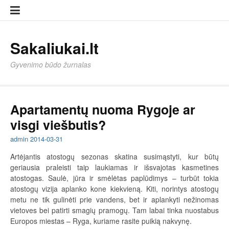
Eiti
Sampl
Sampl
prie
Page
Page
turinio
Sakaliukai.lt
Gyvenimo būdo žurnalas
Apartamentų nuoma Rygoje ar
visgi viešbutis?
admin
2014-03-31
Artėjantis atostogų sezonas skatina susimąstyti, kur būtų
geriausia praleisti taip laukiamas ir išsvajotas kasmetines
atostogas. Saulė, jūra ir smėlėtas paplūdimys – turbūt tokia
atostogų vizija aplanko kone kiekvieną. Kiti, norintys atostogų
metu ne tik gulinėti prie vandens, bet ir aplankyti nežinomas
vietoves bei patirti smagių pramogų. Tam labai tinka nuostabus
Europos miestas – Ryga, kuriame rasite puikią nakvynę.