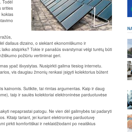
. Todėl
 srities
i kokias
ontavimo
N
gražūs,
ėl dailaus dizaino, o siekiant ekonomiškumo ir
laiko atsipirks? Tokie ir panašūs svarstymai vėlgi turėtų būti
mžiškumo požiūriu vertinimai geri.
jimas ypač išvystytas. Nusipirkti galima tiesiog internetu.
rios, vis daugiau žmonių renkasi įsigyti kolektorius būtent
is kainomis. Sutikite, tai rimtas argumentas. Kaip ir daug
ume), taip ir saulės kolektoriai elektroninėse parduotuvėse
isakyti nepaprastai patogu. Ne vien dėl galimybės tai padaryti
os. Kitaip tariant, jei kuriant elektroninę parduotuvę
ami pirkti komfortiškai ir neklaidžiodami po neaiškius