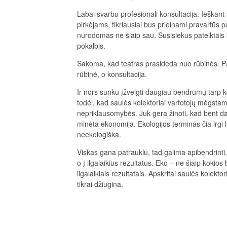
Labai svarbu profesionali konsultacija. Ieškant
pirkėjams, tikriausiai bus prieinami pravartūs 
nurodomas ne šiaip sau. Susisiekus pateiktais 
pokalbis.
Sakoma, kad teatras prasideda nuo rūbinės. Pana
rūbinė, o konsultacija.
Ir nors sunku įžvelgti daugiau bendrumų tarp ko
todėl, kad saulės kolektoriai vartotojų mėgstami
nepriklausomybės. Juk gera žinoti, kad bent da
minėta ekonomija. Ekologijos terminas čia irgi
neekologiška.
Viskas gana patrauklu, tad galima apibendrinti, 
o į ilgalaikius rezultatus. Eko – ne šiaip kokios
ilgalaikiais rezultatais. Apskritai saulės kolektor
tikrai džiugina.