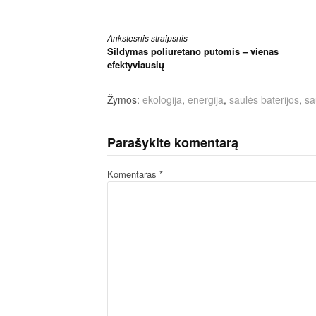
Skaityti
Ankstesnis straipsnis
Šildymas poliuretano putomis – vienas
toliau
efektyviausių
Žymos:
ekologija
,
energija
,
saulės baterijos
,
sa
Parašykite komentarą
Komentaras
*