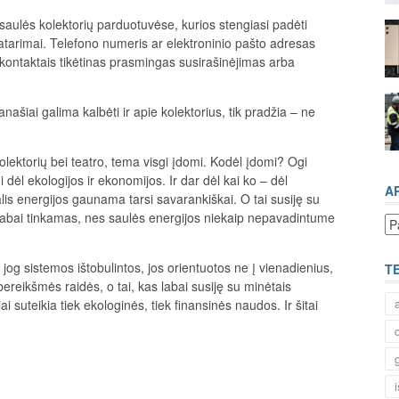
 saulės kolektorių parduotuvėse, kurios stengiasi padėti
patarimai. Telefono numeris ar elektroninio pašto adresas
kontaktais tikėtinas prasmingas susirašinėjimas arba
šiai galima kalbėti ir apie kolektorius, tik pradžia – ne
lektorių bei teatro, tema visgi įdomi. Kodėl įdomi? Ogi
 dėl ekologijos ir ekonomijos. Ir dar dėl kai ko – dėl
A
lis energijos gaunama tarsi savarankiškai. O tai susiję su
 labai tinkamas, nes saulės energijos niekaip nepavadintume
Ar
jog sistemos ištobulintos, jos orientuotos ne į vienadienius,
T
 bereikšmės raidės, o tai, kas labai susiję su minėtais
iai suteikia tiek ekologinės, tiek finansinės naudos. Ir šitai