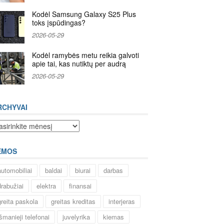
Kodėl Samsung Galaxy S25 Plus
toks įspūdingas?
2026-05-29
Kodėl ramybės metu reikia galvoti
apie tai, kas nutiktų per audrą
2026-05-29
RCHYVAI
chyvai
EMOS
automobiliai
baldai
biurai
darbas
drabužiai
elektra
finansai
greita paskola
greitas kreditas
interjeras
išmanieji telefonai
juvelyrika
kiemas