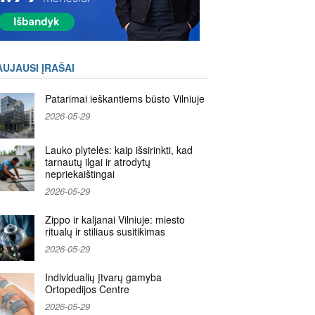
AUJAUSI ĮRAŠAI
Patarimai ieškantiems būsto Vilniuje
2026-05-29
Lauko plytelės: kaip išsirinkti, kad
tarnautų ilgai ir atrodytų
nepriekaištingai
2026-05-29
Zippo ir kaljanai Vilniuje: miesto
ritualų ir stiliaus susitikimas
2026-05-29
Individualių įtvarų gamyba
Ortopedijos Centre
2026-05-29