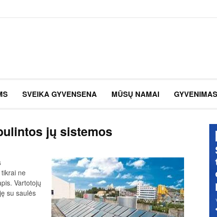
MS
SVEIKA GYVENSENA
MŪSŲ NAMAI
GYVENIMA
obulintos jų sistemos
s
tikrai ne
pis. Vartotojų
iję su saulės