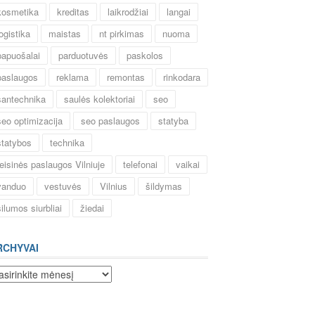
kosmetika
kreditas
laikrodžiai
langai
logistika
maistas
nt pirkimas
nuoma
papuošalai
parduotuvės
paskolos
paslaugos
reklama
remontas
rinkodara
santechnika
saulės kolektoriai
seo
seo optimizacija
seo paslaugos
statyba
statybos
technika
teisinės paslaugos Vilniuje
telefonai
vaikai
vanduo
vestuvės
Vilnius
šildymas
šilumos siurbliai
žiedai
RCHYVAI
chyvai