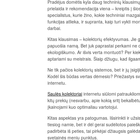
Pradėjus domėtis kyla daug techninių klausimų
prielaida ir rekomendacija viena – kreiptis į šios
specialistus, kurie žino, kokie techniniai mazga
funkcijas atlieka, ir supranta, kaip turi vykti m
darbai.
Kitas klausimas – kolektorių efektyvumas. Jie 
papuošia namą. Bet juk paprastai perkami ne d
ekologiškumo. Ar išvis verta montuoti? Per kiek 
aptariami su meistrais. Šiaip džiugu, kad ilgaa
Ne tik pačios kolektorių sistemos, bet ir jų įsigi
Kodėl šis būdas vertas dėmesio? Priežastys sva
internetu.
Saulės kolektoriai
internetu siūlomi patraukliom
kitų prekių (nesvarbu, apie kokią sritį bekalbėt
įkainojami kuo optimaliau vartotojui.
Kitas aspektas yra patogumas. Išsirinkti ir užs
tiesiog namie, bet ir dėl gerai sudėliotos paiešk
padirbėta iš peties, tai pirkėjai džiaugsis galėd
svetainės meniu punktus.