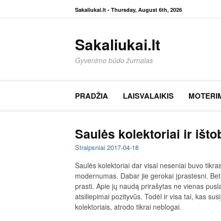
Eiti
Sakaliukai.lt -
Thursday, August 6th, 2026
prie
turinio
Sakaliukai.lt
Gyvenimo būdo žurnalas
PRADŽIA
LAISVALAIKIS
MOTERI
Saulės kolektoriai ir išt
Straipsniai
2017-04-18
Saulės kolektoriai dar visai neseniai buvo tikra
modernumas. Dabar jie gerokai įprastesni. Bet 
prasti. Apie jų naudą prirašytas ne vienas pusla
atsiliepimai pozityvūs. Todėl ir visa tai, kas sus
kolektoriais, atrodo tikrai neblogai.