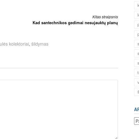
Kitas straipsnis
Kad santechnikos gedimai nesujauktų planų
ulės kolektoriai
,
šildymas
A
Ar