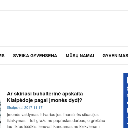
MS
SVEIKA GYVENSENA
MŪSŲ NAMAI
GYVENIMA
Ar skiriasi buhalterinė apskaita
Klaipėdoje pagal įmonės dydį?
Straipsniai
2017-11-17
Įmonės valdymas ir tvarios jos finansinės situacijos
išlaikymas – toli gražu ne paprastas darbas, o greičiau
jau tikras iššūkis, lengvai įkandamas ne kiekvienam