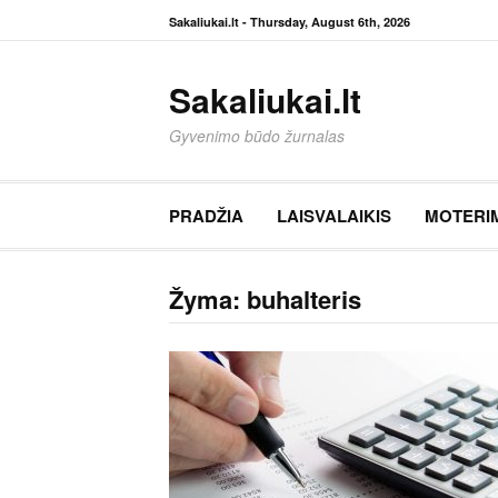
Eiti
Sakaliukai.lt -
Thursday, August 6th, 2026
prie
turinio
Sakaliukai.lt
Gyvenimo būdo žurnalas
PRADŽIA
LAISVALAIKIS
MOTERI
Žyma:
buhalteris