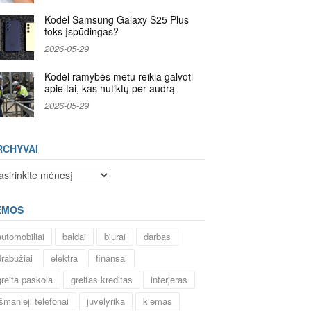
Kodėl Samsung Galaxy S25 Plus
toks įspūdingas?
2026-05-29
Kodėl ramybės metu reikia galvoti
apie tai, kas nutiktų per audrą
2026-05-29
RCHYVAI
chyvai
EMOS
automobiliai
baldai
biurai
darbas
drabužiai
elektra
finansai
greita paskola
greitas kreditas
interjeras
išmanieji telefonai
juvelyrika
kiemas