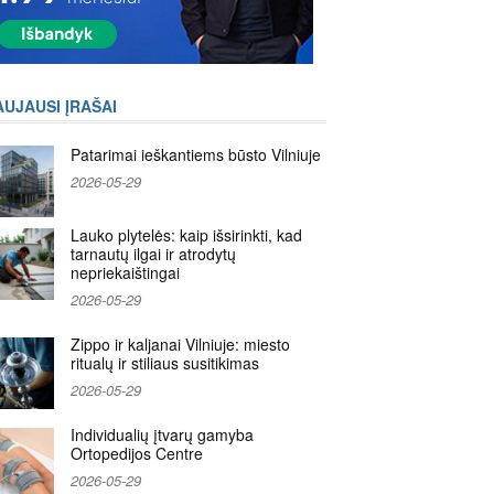
AUJAUSI ĮRAŠAI
Patarimai ieškantiems būsto Vilniuje
2026-05-29
Lauko plytelės: kaip išsirinkti, kad
tarnautų ilgai ir atrodytų
nepriekaištingai
2026-05-29
Zippo ir kaljanai Vilniuje: miesto
ritualų ir stiliaus susitikimas
2026-05-29
Individualių įtvarų gamyba
Ortopedijos Centre
2026-05-29