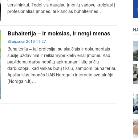
verslininkui. Todėl vis daugiau įmonių vadovų kreipiasi į
profesionalias įmones, teikiančias buhalterines…
N
Buhalterija – ir mokslas, ir netgi menas
Straipsniai
2016-11-27
Buhalterija – tai profesija, su skaičiais ir dokumentais
susiję uždaviniai ir reikiamybė kiekvienai įmonei. Kad
papildomu darbu nebūtų apkraunami kitų sričių
darbuotojai, kad viskas būtų tikslu, samdomi buhalteriai.
Apsilankius įmonės UAB Nordgain interneto svetainėje
(Nordgain.lt)…