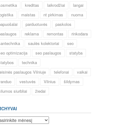
kosmetika
kreditas
laikrodžiai
langai
logistika
maistas
nt pirkimas
nuoma
papuošalai
parduotuvės
paskolos
paslaugos
reklama
remontas
rinkodara
santechnika
saulės kolektoriai
seo
seo optimizacija
seo paslaugos
statyba
statybos
technika
teisinės paslaugos Vilniuje
telefonai
vaikai
vanduo
vestuvės
Vilnius
šildymas
šilumos siurbliai
žiedai
RCHYVAI
chyvai