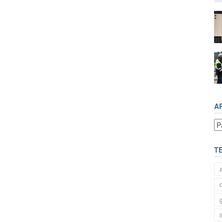
A
Ar
T