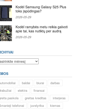
Kodėl Samsung Galaxy S25 Plus
toks įspūdingas?
2026-05-29
Kodėl ramybės metu reikia galvoti
apie tai, kas nutiktų per audrą
2026-05-29
RCHYVAI
chyvai
EMOS
automobiliai
baldai
biurai
darbas
drabužiai
elektra
finansai
greita paskola
greitas kreditas
interjeras
išmanieji telefonai
juvelyrika
kiemas