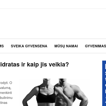
MS
SVEIKA GYVENSENA
MŪSŲ NAMAI
GYVENIMA
ratas ir kaip jis veikia?
rodyti. O
ivalumą,
menkinti
obulinimu
atinas