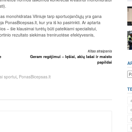
ti).
as monohidratas Vilniuje tarp sportuojančiųjų yra gana
a PonasBicepsas.lt, kur yra iš ko pasirinkti. Ar aptarta
 – šie klausimai turėtų būti pateikiami specialistui,
ortinio rezultato siekimas treniruotėse efektyvesnis,
Kitas straipsnis
e
Geram regėjimui – lęšiai, akių lašai ir maisto
papildai
A
Ar
ai sportui
,
PonasBicepsas.lt
T