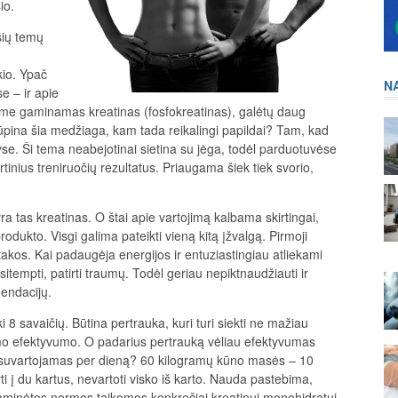
io.
šių temų
kio. Ypač
N
e – ir apie
nizme gaminamas kreatinas (fosfokreatinas), galėtų daug
ūpina šia medžiaga, kam tada reikalingi papildai? Tam, kad
e. Ši tema neabejotinai sietina su jėga, todėl parduotuvėse
rtinius treniruočių rezultatus. Priaugama šiek tiek svorio,
 tas kreatinas. O štai apie vartojimą kalbama skirtingai,
odukto. Visgi galima pateikti vieną kitą įžvalgą. Pirmoji
 įtakos. Kai padaugėja energijos ir entuziastingiau atliekami
rsitempti, patirti traumų. Todėl geriau nepiktnaudžiauti ir
mendacijų.
 8 savaičių. Būtina pertrauka, kuri turi siekti ne mažiau
imo efektyvumo. O padarius pertrauką vėliau efektyvumas
būti suvartojamas per dieną? 60 kilogramų kūno masės – 10
į du kartus, nevartoti visko iš karto. Nauda pastebima,
Paminėtos normos taikomos konkrečiai kreatinui monohidratui