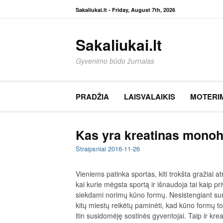
Eiti
Sakaliukai.lt -
Friday, August 7th, 2026
prie
turinio
Sakaliukai.lt
Gyvenimo būdo žurnalas
PRADŽIA
LAISVALAIKIS
MOTERI
Kas yra kreatinas monohid
Straipsniai
2016-11-26
Vieniems patinka sportas, kiti trokšta gražiai at
kai kurie mėgsta sportą ir išnaudoja tai kaip pr
siekdami norimų kūno formų. Nesistengiant su
kitų miestų reikėtų paminėti, kad kūno formų t
itin susidomėję sostinės gyventojai. Taip ir kre