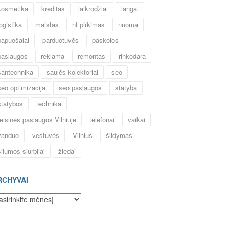
kosmetika
kreditas
laikrodžiai
langai
logistika
maistas
nt pirkimas
nuoma
papuošalai
parduotuvės
paskolos
paslaugos
reklama
remontas
rinkodara
santechnika
saulės kolektoriai
seo
seo optimizacija
seo paslaugos
statyba
statybos
technika
teisinės paslaugos Vilniuje
telefonai
vaikai
vanduo
vestuvės
Vilnius
šildymas
šilumos siurbliai
žiedai
RCHYVAI
chyvai