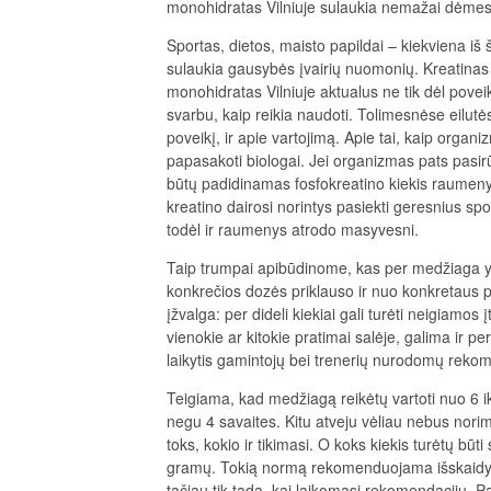
monohidratas Vilniuje sulaukia nemažai dėmes
Sportas, dietos, maisto papildai – kiekviena iš 
sulaukia gausybės įvairių nuomonių. Kreatinas
monohidratas Vilniuje aktualus ne tik dėl povei
svarbu, kaip reikia naudoti. Tolimesnėse eilutės
poveikį, ir apie vartojimą. Apie tai, kaip orga
papasakoti biologai. Jei organizmas pats pasir
būtų padidinamas fosfokreatino kiekis raumenys
kreatino dairosi norintys pasiekti geresnius spo
todėl ir raumenys atrodo masyvesni.
Taip trumpai apibūdinome, kas per medžiaga yra
konkrečios dozės priklauso ir nuo konkretaus pr
įžvalga: per dideli kiekiai gali turėti neigiamos
vienokie ar kitokie pratimai salėje, galima ir pe
laikytis gamintojų bei trenerių nurodomų reko
Teigiama, kad medžiagą reikėtų vartoti nuo 6 iki
negu 4 savaites. Kitu atveju vėliau nebus nor
toks, kokio ir tikimasi. O koks kiekis turėtų 
gramų. Tokią normą rekomenduojama išskaidyti 
tačiau tik tada, kai laikomasi rekomendacijų. 