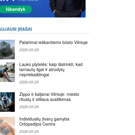
AUJAUSI ĮRAŠAI
Patarimai ieškantiems būsto Vilniuje
2026-05-29
Lauko plytelės: kaip išsirinkti, kad
tarnautų ilgai ir atrodytų
nepriekaištingai
2026-05-29
Zippo ir kaljanai Vilniuje: miesto
ritualų ir stiliaus susitikimas
2026-05-29
Individualių įtvarų gamyba
Ortopedijos Centre
2026-05-29