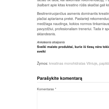
(kalbant apie kitas kreatino rūšis skaičiai gali kis
Besitreniruojančius asmenis dominantis kreatin
plačiai aptariama prekė. Pastarieji rekomenduoj
medžiaga naudinga, kokios normos tinkamiausios
pavyzdžiui, profesionaliam treneriui. Tada ir sp
sklandesnis.
Skaityti
Ankstesnis straipsnis
Sveiki maisto produktai, kurie iš tiesų nėra toki
toliau
sveiki
Žymos:
kreatinas monohidratas Vilniuje
,
papild
Parašykite komentarą
Komentaras
*