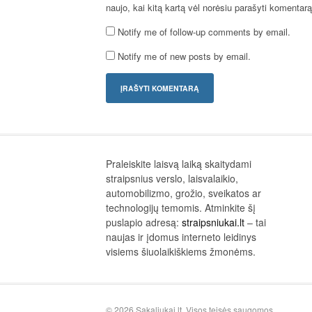
naujo, kai kitą kartą vėl norėsiu parašyti komentarą
Notify me of follow-up comments by email.
Notify me of new posts by email.
Praleiskite laisvą laiką skaitydami
straipsnius verslo, laisvalaikio,
automobilizmo, grožio, sveikatos ar
technologijų temomis. Atminkite šį
puslapio adresą:
straipsniukai.lt
– tai
naujas ir įdomus interneto leidinys
visiems šiuolaikiškiems žmonėms.
© 2026 Sakaliukai.lt. Visos teisės saugomos.