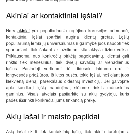
Akiniai ar kontaktiniai lęšiai?
Nors
akiniai
yra populiariausia regėjimo korekcijos priemonė,
kontaktiniai lęšiai sparčiai augina klientų gretas. Lęšių
populiarumą lemia jų universalumas ir galimybė juos naudoti tiek
sportuojant, tiek šokant ar užsiimant kita aktyvia fizine veikla.
Priklausomai nuo konkrečių pirkėjų pageidavimų, klientai gali
rinktis tiek mėnesinius, tiek dviejų savaičių ar vienadienius
lęšius. Pastarieji vertinami dėl didesnio laidumo orui ir
lengvesnės priežiūros. Iš kitos pusės, tokie lęšiai, nešiojant juos
kiekvieną dieną, pareikalaus didesnių investicijų. Jei galvojate
apie kasdienį lęšių naudojimą, siūlome rinktis mėnesinius
gaminius. Visais atvejais pasitarkite su akių gydytoju, kuris
padės išsirinkti konkrečiai jums tinkančią prekę.
Akių lašai ir maisto papildai
Akių lašai skirti tiek kontaktinių lęšių, tiek akinių turėtojams.