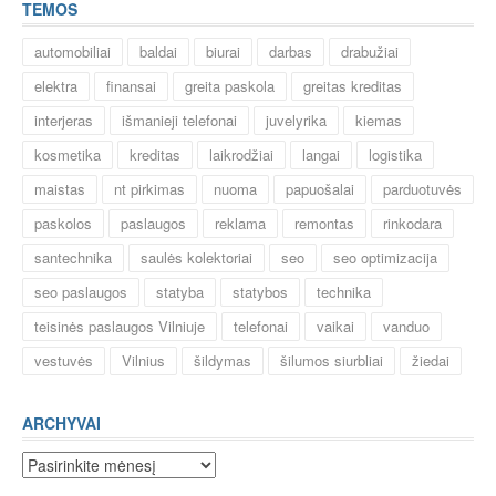
TEMOS
automobiliai
baldai
biurai
darbas
drabužiai
elektra
finansai
greita paskola
greitas kreditas
interjeras
išmanieji telefonai
juvelyrika
kiemas
kosmetika
kreditas
laikrodžiai
langai
logistika
maistas
nt pirkimas
nuoma
papuošalai
parduotuvės
paskolos
paslaugos
reklama
remontas
rinkodara
santechnika
saulės kolektoriai
seo
seo optimizacija
seo paslaugos
statyba
statybos
technika
teisinės paslaugos Vilniuje
telefonai
vaikai
vanduo
vestuvės
Vilnius
šildymas
šilumos siurbliai
žiedai
ARCHYVAI
Archyvai