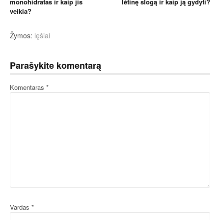
toliau
monohidratas ir kaip jis
lėtinę slogą ir kaip ją gydyti?
veikia?
Žymos:
lęšiai
Parašykite komentarą
Komentaras
*
Vardas
*