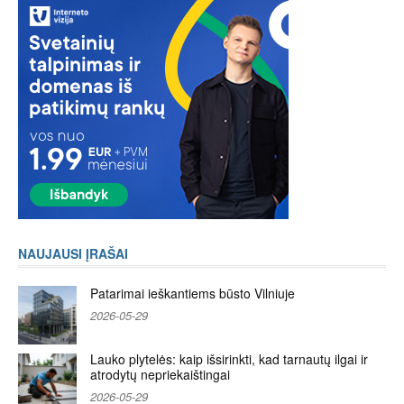
NAUJAUSI ĮRAŠAI
Patarimai ieškantiems būsto Vilniuje
2026-05-29
Lauko plytelės: kaip išsirinkti, kad tarnautų ilgai ir
atrodytų nepriekaištingai
2026-05-29