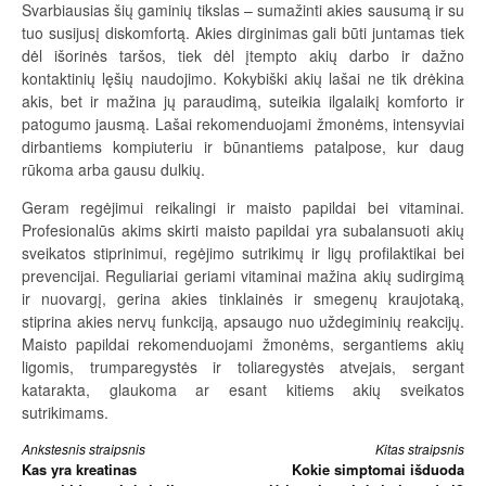
Svarbiausias šių gaminių tikslas – sumažinti akies sausumą ir su
tuo susijusį diskomfortą. Akies dirginimas gali būti juntamas tiek
dėl išorinės taršos, tiek dėl įtempto akių darbo ir dažno
kontaktinių lęšių naudojimo. Kokybiški akių lašai ne tik drėkina
akis, bet ir mažina jų paraudimą, suteikia ilgalaikį komforto ir
patogumo jausmą. Lašai rekomenduojami žmonėms, intensyviai
dirbantiems kompiuteriu ir būnantiems patalpose, kur daug
rūkoma arba gausu dulkių.
Geram regėjimui reikalingi ir maisto papildai bei vitaminai.
Profesionalūs akims skirti maisto papildai yra subalansuoti akių
sveikatos stiprinimui, regėjimo sutrikimų ir ligų profilaktikai bei
prevencijai. Reguliariai geriami vitaminai mažina akių sudirgimą
ir nuovargį, gerina akies tinklainės ir smegenų kraujotaką,
stiprina akies nervų funkciją, apsaugo nuo uždegiminių reakcijų.
Maisto papildai rekomenduojami žmonėms, sergantiems akių
ligomis, trumparegystės ir toliaregystės atvejais, sergant
katarakta, glaukoma ar esant kitiems akių sveikatos
sutrikimams.
Skaityti
Ankstesnis straipsnis
Kitas straipsnis
Kas yra kreatinas
Kokie simptomai išduoda