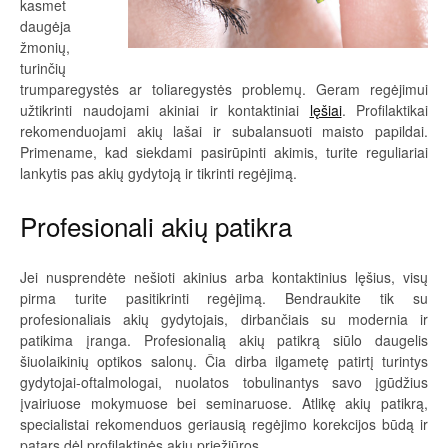
kasmet
daugėja
žmonių,
turinčių
trumparegystės ar toliaregystės problemų. Geram regėjimui
užtikrinti naudojami akiniai ir kontaktiniai
lęšiai
. Profilaktikai
rekomenduojami akių lašai ir subalansuoti maisto papildai.
Primename, kad siekdami pasirūpinti akimis, turite reguliariai
lankytis pas akių gydytoją ir tikrinti regėjimą.
Profesionali akių patikra
Jei nusprendėte nešioti akinius arba kontaktinius lęšius, visų
pirma turite pasitikrinti regėjimą. Bendraukite tik su
profesionaliais akių gydytojais, dirbančiais su modernia ir
patikima įranga. Profesionalią akių patikrą siūlo daugelis
šiuolaikinių optikos salonų. Čia dirba ilgametę patirtį turintys
gydytojai-oftalmologai, nuolatos tobulinantys savo įgūdžius
įvairiuose mokymuose bei seminaruose. Atlikę akių patikrą,
specialistai rekomenduos geriausią regėjimo korekcijos būdą ir
patars dėl profilaktinės akių priežiūros.