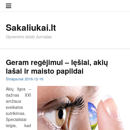
Eiti
Sampl
Sampl
prie
Page
Page
turinio
Sakaliukai.lt
Gyvenimo būdo žurnalas
Geram regėjimui – lęšiai, akių
lašai ir maisto papildai
Straipsniai
2016-12-16
Akių ligos –
dažnas XXI
amžiaus
sveikatos
sutrikimas.
Specialistai
teigia, kad