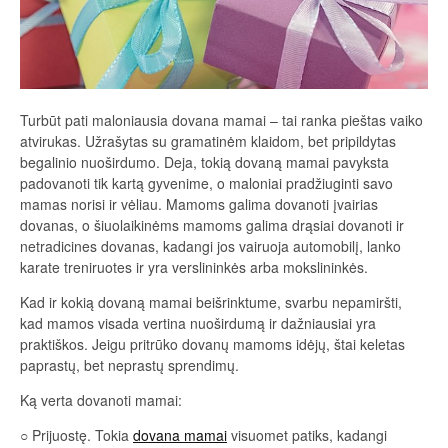
Turbūt pati maloniausia dovana mamai – tai ranka pieštas vaiko
atvirukas. Užrašytas su gramatinėm klaidom, bet pripildytas
begalinio nuoširdumo. Deja, tokią dovaną mamai pavyksta
padovanoti tik kartą gyvenime, o maloniai pradžiuginti savo
mamas norisi ir vėliau. Mamoms galima dovanoti įvairias
dovanas, o šiuolaikinėms mamoms galima drąsiai dovanoti ir
netradicines dovanas, kadangi jos vairuoja automobilį, lanko
karate treniruotes ir yra verslininkės arba mokslininkės.
Kad ir kokią dovaną mamai beišrinktume, svarbu nepamiršti,
kad mamos visada vertina nuoširdumą ir dažniausiai yra
praktiškos. Jeigu pritrūko dovanų mamoms idėjų, štai keletas
paprastų, bet neprastų sprendimų.
Ką verta dovanoti mamai:
○ Prijuostę. Tokia
dovana mamai
visuomet patiks, kadangi