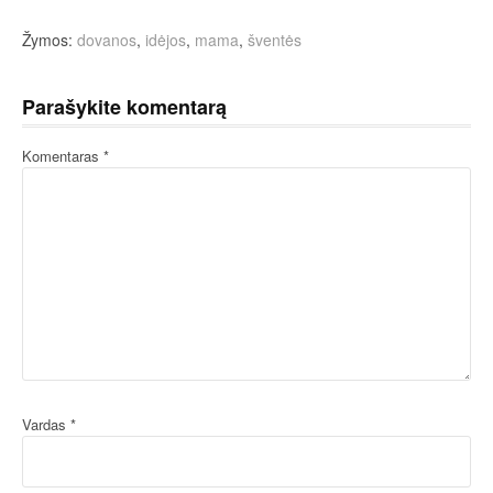
Žymos:
dovanos
,
idėjos
,
mama
,
šventės
Parašykite komentarą
Komentaras
*
Vardas
*