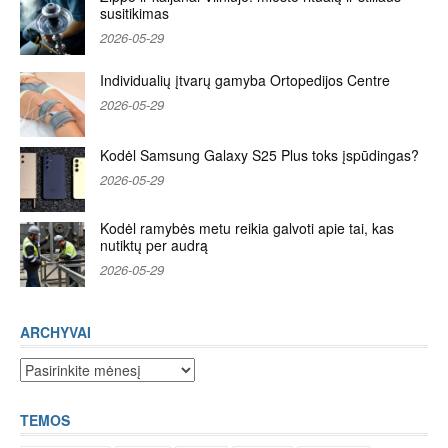
susitikimas
2026-05-29
Individualių įtvarų gamyba Ortopedijos Centre
2026-05-29
Kodėl Samsung Galaxy S25 Plus toks įspūdingas?
2026-05-29
Kodėl ramybės metu reikia galvoti apie tai, kas
nutiktų per audrą
2026-05-29
ARCHYVAI
Archyvai
TEMOS