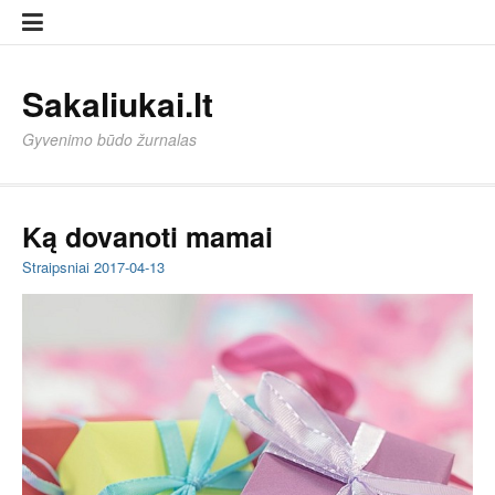
Eiti
Sampl
Sampl
prie
Page
Page
turinio
Sakaliukai.lt
Gyvenimo būdo žurnalas
Ką dovanoti mamai
Straipsniai
2017-04-13