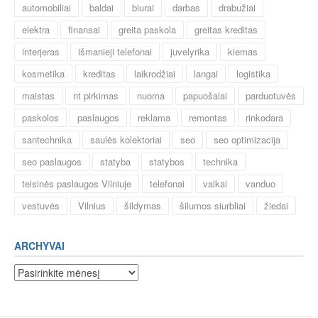
automobiliai
baldai
biurai
darbas
drabužiai
elektra
finansai
greita paskola
greitas kreditas
interjeras
išmanieji telefonai
juvelyrika
kiemas
kosmetika
kreditas
laikrodžiai
langai
logistika
maistas
nt pirkimas
nuoma
papuošalai
parduotuvės
paskolos
paslaugos
reklama
remontas
rinkodara
santechnika
saulės kolektoriai
seo
seo optimizacija
seo paslaugos
statyba
statybos
technika
teisinės paslaugos Vilniuje
telefonai
vaikai
vanduo
vestuvės
Vilnius
šildymas
šilumos siurbliai
žiedai
ARCHYVAI
Archyvai