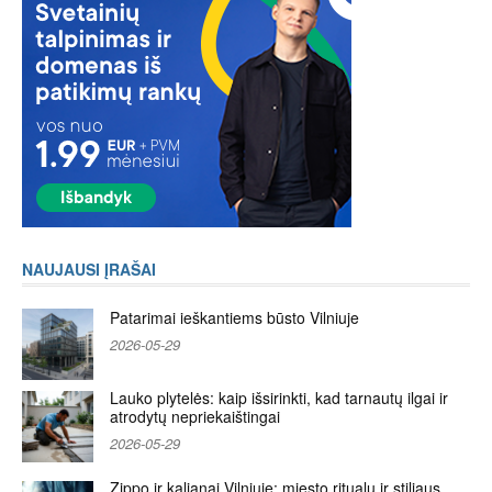
NAUJAUSI ĮRAŠAI
Patarimai ieškantiems būsto Vilniuje
2026-05-29
Lauko plytelės: kaip išsirinkti, kad tarnautų ilgai ir
atrodytų nepriekaištingai
2026-05-29
Zippo ir kaljanai Vilniuje: miesto ritualų ir stiliaus