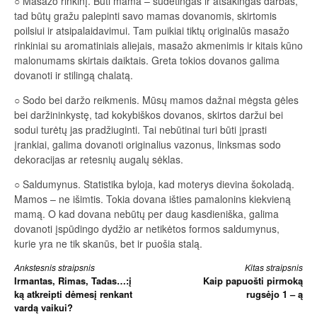
○ Masažo rinkinį. Būti mama – sudėtingas ir atsakingas darbas,
tad būtų gražu palepinti savo mamas dovanomis, skirtomis
poilsiui ir atsipalaidavimui. Tam puikiai tiktų originalūs masažo
rinkiniai su aromatiniais aliejais, masažo akmenimis ir kitais kūno
malonumams skirtais daiktais. Greta tokios dovanos galima
dovanoti ir stilingą chalatą.
○ Sodo bei daržo reikmenis. Mūsų mamos dažnai mėgsta gėles
bei daržininkystę, tad kokybiškos dovanos, skirtos daržui bei
sodui turėtų jas pradžiuginti. Tai nebūtinai turi būti įprasti
įrankiai, galima dovanoti originalius vazonus, linksmas sodo
dekoracijas ar retesnių augalų sėklas.
○ Saldumynus. Statistika byloja, kad moterys dievina šokoladą.
Mamos – ne išimtis. Tokia dovana išties pamalonins kiekvieną
mamą. O kad dovana nebūtų per daug kasdieniška, galima
dovanoti įspūdingo dydžio ar netikėtos formos saldumynus,
kurie yra ne tik skanūs, bet ir puošia stalą.
Skaityti
Ankstesnis straipsnis
Kitas straipsnis
Irmantas, Rimas, Tadas…:į
Kaip papuošti pirmoką
toliau
ką atkreipti dėmesį renkant
rugsėjo 1 – ą
vardą vaikui?