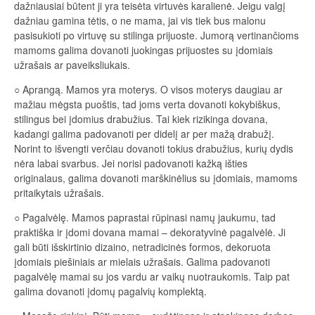
dažniausiai būtent ji yra teisėta virtuvės karalienė. Jeigu valgį
dažniau gamina tėtis, o ne mama, jai vis tiek bus malonu
pasisukioti po virtuvę su stilinga prijuoste. Jumorą vertinančioms
mamoms galima dovanoti juokingas prijuostes su įdomiais
užrašais ar paveiksliukais.
○ Aprangą. Mamos yra moterys. O visos moterys daugiau ar
mažiau mėgsta puoštis, tad joms verta dovanoti kokybiškus,
stilingus bei įdomius drabužius. Tai kiek rizikinga dovana,
kadangi galima padovanoti per didelį ar per mažą drabužį.
Norint to išvengti verčiau dovanoti tokius drabužius, kurių dydis
nėra labai svarbus. Jei norisi padovanoti kažką išties
originalaus, galima dovanoti marškinėlius su įdomiais, mamoms
pritaikytais užrašais.
○ Pagalvėlę. Mamos paprastai rūpinasi namų jaukumu, tad
praktiška ir įdomi dovana mamai – dekoratyvinė pagalvėlė. Ji
gali būti išskirtinio dizaino, netradicinės formos, dekoruota
įdomiais piešiniais ar mielais užrašais. Galima padovanoti
pagalvėlę mamai su jos vardu ar vaikų nuotraukomis. Taip pat
galima dovanoti įdomų pagalvių komplektą.