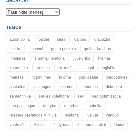
ARCHYVAI
Archyvai
TEMOS
automobiliai
baldai
biurai
darbas
drabužiai
elektra
finansai
greita paskola
greitas kreditas
interjeras
išmanieji telefonai
juvelyrika
kiemas
kosmetika
kreditas
laikrodžiai
langai
logistika
maistas
nt pirkimas
nuoma
papuošalai
parduotuvės
paskolos
paslaugos
reklama
remontas
rinkodara
santechnika
saulės kolektoriai
seo
seo optimizacija
seo paslaugos
statyba
statybos
technika
teisinės paslaugos Vilniuje
telefonai
vaikai
vanduo
vestuvės
Vilnius
šildymas
šilumos siurbliai
žiedai