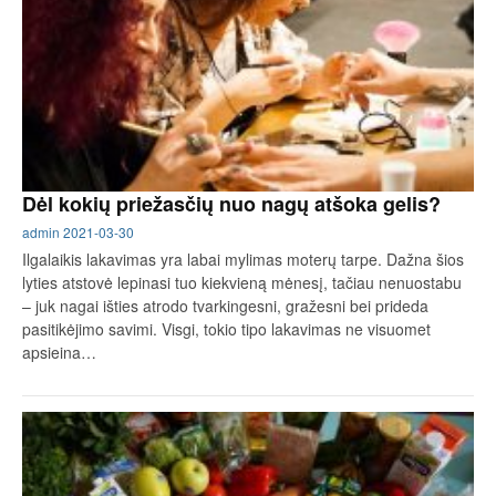
Dėl kokių priežasčių nuo nagų atšoka gelis?
admin
2021-03-30
Ilgalaikis lakavimas yra labai mylimas moterų tarpe. Dažna šios
lyties atstovė lepinasi tuo kiekvieną mėnesį, tačiau nenuostabu
– juk nagai išties atrodo tvarkingesni, gražesni bei prideda
pasitikėjimo savimi. Visgi, tokio tipo lakavimas ne visuomet
apsieina…