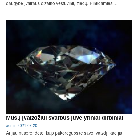
daugybę įvairaus dizaino vestuvinių žiedų. Rinkdamiesi…
Mūsų įvaizdžiui svarbūs juvelyriniai dirbiniai
admin
2021-07-20
Ar jau nusprendėte, kaip pakoreguosite savo įvaizdį, kad jis