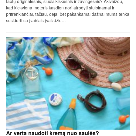
taptų originalesnis, šiuolaikiškesnis ir žavingesnis? Akivaizdu,
kad kiekviena moteris kasdien nori atrodyti stulbinamai ir
pritrenkiančiai, tačiau, deja, bet pakankamai dažnai mums tenka
susidurti su įvairiais įvaizdžio…
Ar verta naudoti kremą nuo saulės?