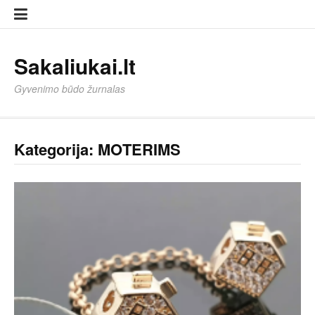
Eiti
Sampl
Sampl
prie
Page
Page
turinio
Sakaliukai.lt
Gyvenimo būdo žurnalas
Kategorija:
MOTERIMS