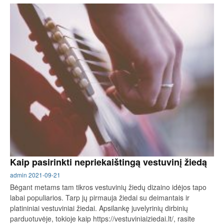
Kaip pasirinkti nepriekaištingą vestuvinį žiedą
admin
2021-09-21
Bėgant metams tam tikros vestuvinių žiedų dizaino idėjos tapo
labai populiarios. Tarp jų pirmauja žiedai su deimantais ir
platininiai vestuviniai žiedai. Apsilankę juvelyrinių dirbinių
parduotuvėje, tokioje kaip https://vestuviniaiziedai.lt/, rasite