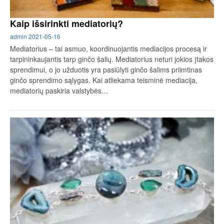
Kaip išsirinkti mediatorių?
admin
2021-05-16
Mediatorius – tai asmuo, koordinuojantis mediacijos procesą ir
tarpininkaujantis tarp ginčo šalių. Mediatorius neturi jokios įtakos
sprendimui, o jo užduotis yra pasiūlyti ginčo šalims priimtinas
ginčo sprendimo sąlygas. Kai atliekama teisminė mediacija,
mediatorių paskiria valstybės…