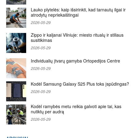
Lauko plytelės: kaip išsirinkti, kad tarnautų ilgai ir
atrodytų nepriekaištingai
2026-05-29
Zippo ir kaljanai Vilniuje: miesto ritualų ir stiliaus
susitikimas
2026-05-29
Individualių įtvarų gamyba Ortopedijos Centre
2026-05-29
Kodėl Samsung Galaxy S25 Plus toks įspūdingas?
2026-05-29
Kodėl ramybės metu reikia galvoti apie tai, kas
nutiktų per audrą
2026-05-29