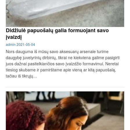
Didžiulė papuošalų galia formuojant savo
įvaizdį
admin
2021-05-04
Nors dauguma iš mūsų savo aksesuarų arsenale turime
daugybę juvelyrinių dirbinių, tikrai ne kiekviena galime pasigirti
juos dažnai pasitelkiančios savo įvaizdžio formavimui. Neretai
tiesiog skubame ir pamirštame apie vieną ar kitą papuošalą,
tačiau iš tikrųjų…